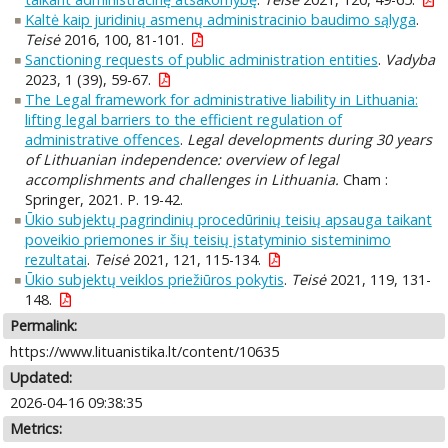
Kaltė kaip juridinių asmenų administracinio baudimo sąlyga
.
Teisė
2016, 100, 81-101.
Sanctioning requests of public administration entities
.
Vadyba
2023, 1 (39), 59-67.
The Legal framework for administrative liability in Lithuania:
lifting legal barriers to the efficient regulation of
administrative offences
.
Legal developments during 30 years
of Lithuanian independence: overview of legal
accomplishments and challenges in Lithuania.
Cham :
Springer, 2021. P. 19-42.
Ūkio subjektų pagrindinių procedūrinių teisių apsauga taikant
poveikio priemones ir šių teisių įstatyminio sisteminimo
rezultatai
.
Teisė
2021, 121, 115-134.
Ūkio subjektų veiklos priežiūros pokytis
.
Teisė
2021, 119, 131-
148.
Permalink:
https://www.lituanistika.lt/content/10635
Updated:
2026-04-16 09:38:35
Metrics: