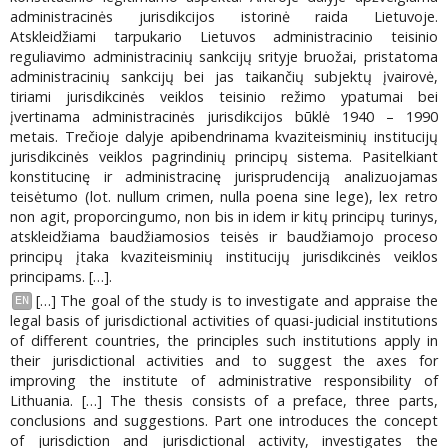
administracinės jurisdikcijos istorinė raida Lietuvoje.
Atskleidžiami tarpukario Lietuvos administracinio teisinio
reguliavimo administracinių sankcijų srityje bruožai, pristatoma
administracinių sankcijų bei jas taikančių subjektų įvairovė,
tiriami jurisdikcinės veiklos teisinio režimo ypatumai bei
įvertinama administracinės jurisdikcijos būklė 1940 – 1990
metais. Trečioje dalyje apibendrinama kvaziteisminių institucijų
jurisdikcinės veiklos pagrindinių principų sistema. Pasitelkiant
konstitucinę ir administracinę jurisprudenciją analizuojamas
teisėtumo (lot. nullum crimen, nulla poena sine lege), lex retro
non agit, proporcingumo, non bis in idem ir kitų principų turinys,
atskleidžiama baudžiamosios teisės ir baudžiamojo proceso
principų įtaka kvaziteisminių institucijų jurisdikcinės veiklos
principams. […].
[…] The goal of the study is to investigate and appraise the
EN
legal basis of jurisdictional activities of quasi-judicial institutions
of different countries, the principles such institutions apply in
their jurisdictional activities and to suggest the axes for
improving the institute of administrative responsibility of
Lithuania. […] The thesis consists of a preface, three parts,
conclusions and suggestions. Part one introduces the concept
of jurisdiction and jurisdictional activity, investigates the