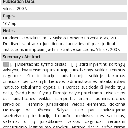
Publication Data:
Vilnius, 2007.
Pages:
167 lap
Notes:
Dr. disert. (socialiniai m.) - Mykolo Romerio universitetas, 2007.
Dr. disert. santrauka: Jurisdictional activities of quasi-judicial
institutions in imposing administrative sanctions. Vilnius, 2007.
Summary / Abstract:
[…] Disertacinio tyrimo tikslas – […] ištirti ir įvertinti skirtingų
LT
valstybių kvaziteisminių institucijų jurisdikcinės veiklos teisinius
pagrindus, šių institucijų jurisdikcinėje veikloje taikomus
principus bei pasiūlyti Lietuvos administracinės atsakomybės
instituto tobulinimo kryptis. […] Darbas susideda iš įvado trijų
dalių, išvadų ir pasiūlymų. Pirmoje dalyje pateikiama jurisdikcijos
bei jurisdikcinės veiklos samprata, tiriama administracinės
sankcijos – esminio jurisdikcinės veiklos elemento, doktrina
Lietuvoje bei užsienio šalyse. Taip pat analizuojama
kvaziteisminių institucijų, taikančių administracines sankcijas,
sistema, o jų jurisdikcinės veiklos pagrindai vertinami
konstitucinio legitimumo aspektu. Antroje dalyje apžvelgiama