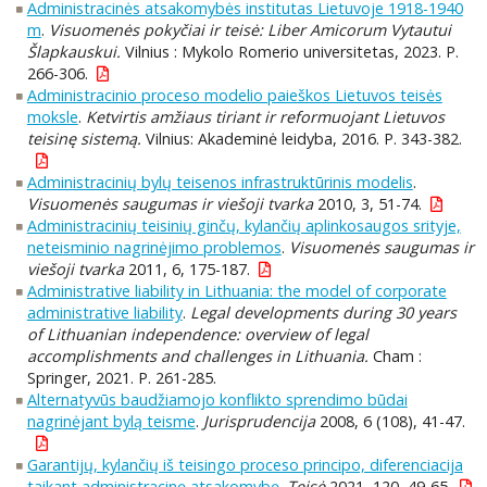
Administracinės atsakomybės institutas Lietuvoje 1918-1940
m
.
Visuomenės pokyčiai ir teisė: Liber Amicorum Vytautui
Šlapkauskui.
Vilnius : Mykolo Romerio universitetas, 2023. P.
266-306.
Administracinio proceso modelio paieškos Lietuvos teisės
moksle
.
Ketvirtis amžiaus tiriant ir reformuojant Lietuvos
teisinę sistemą.
Vilnius: Akademinė leidyba, 2016. P. 343-382.
Administracinių bylų teisenos infrastruktūrinis modelis
.
Visuomenės saugumas ir viešoji tvarka
2010, 3, 51-74.
Administracinių teisinių ginčų, kylančių aplinkosaugos srityje,
neteisminio nagrinėjimo problemos
.
Visuomenės saugumas ir
viešoji tvarka
2011, 6, 175-187.
Administrative liability in Lithuania: the model of corporate
administrative liability
.
Legal developments during 30 years
of Lithuanian independence: overview of legal
accomplishments and challenges in Lithuania.
Cham :
Springer, 2021. P. 261-285.
Alternatyvūs baudžiamojo konflikto sprendimo būdai
nagrinėjant bylą teisme
.
Jurisprudencija
2008, 6 (108), 41-47.
Garantijų, kylančių iš teisingo proceso principo, diferenciacija
taikant administracinę atsakomybę
.
Teisė
2021, 120, 49-65.