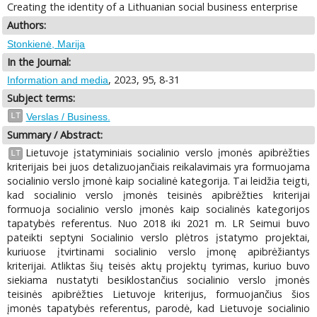
Creating the identity of a Lithuanian social business enterprise
Authors:
Stonkienė, Marija
In the Journal:
, 2023, 95, 8-31
Information and media
Subject terms:
LT
Verslas / Business.
Summary / Abstract:
Lietuvoje įstatyminiais socialinio verslo įmonės apibrėžties
LT
kriterijais bei juos detalizuojančiais reikalavimais yra formuojama
socialinio verslo įmonė kaip socialinė kategorija. Tai leidžia teigti,
kad socialinio verslo įmonės teisinės apibrėžties kriterijai
formuoja socialinio verslo įmonės kaip socialinės kategorijos
tapatybės referentus. Nuo 2018 iki 2021 m. LR Seimui buvo
pateikti septyni Socialinio verslo plėtros įstatymo projektai,
kuriuose įtvirtinami socialinio verslo įmonę apibrėžiantys
kriterijai. Atliktas šių teisės aktų projektų tyrimas, kuriuo buvo
siekiama nustatyti besiklostančius socialinio verslo įmonės
teisinės apibrėžties Lietuvoje kriterijus, formuojančius šios
įmonės tapatybės referentus, parodė, kad Lietuvoje socialinio