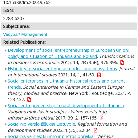
10.15388/Im.2023.95.62
ISSN:
2783-6207
Subject area:
Vadyba / Management
Related Publications:
Development of social entrepreneurship in European Union:
policy and situation of Lithuania and Poland
.
Transformations
in business & economics
2015, 14, 2B (35B), 376-396.
Hybridity of social enterprise models and ecosystems
.
Journal
of international studies
2021, 14, 1, 41-59.
Social enterprises in Lithuania: historical roots and current
trends
.
Social enterprise in Central and Eastern Europe:
theory, models and practice.
New York : Routledge, 2021. P.
123-137.
Social entrepreneurship in rural development of Lithuania
.
Vadybos mokslas ir studijos - kaimo verslų ir jų
infrastruktūros plėtrai
2017, 39, 2, 157-165.
Socialinio verslo iššūkiai Lietuvoje
.
Regional formation and
development studies
2022, 1 (36), 22-34.
Socialinis verslas: kūrimo ir plėtros poreikiai
.
Viešasis