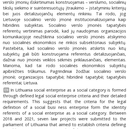
verslo įmonių išskirtinumas konstruojamas – verslumo, socialinių
tikslų siekimo ir suinteresuotųjų įtraukimo – įstatyminiu kriterijų
bei juos detalizuojančių elementų rinkiniu. Tai rodo, jog
Lietuvoje socialinio verslo įmonė institucionalizuojama kaip
hibridinis subjektas. Socialinio verslo įmonės tapatybės
referentų vertinimas parodė, kad jų naudojimas organizacijos
komunikacijoje neužtikrina socialinio verslo įmonės atskyrimo
nuo socialinės ekonomikos ne rinkos subsektoriaus subjektų.
Pastebėta, kad socialinio verslo įmonės atskirtis nuo kitų
subjektų gali būti konstruojama referentus detalizuojančiais,
dažnai nuo įmonės veiklos sėkmės priklausančiais, elementais.
Manoma, kad tai rodo socialinės ekonomikos subjektų
apibrėžties trūkumus. Pagrindiniai žodžiai: socialinio verslo
įmonė; organizacijos tapatybė; hibridinė tapatybė; tapatybės
referentai; Lietuva.
In Lithuania social enterprise as a social category is formed
EN
through defined legal social enterprise criteria and their detailed
requirements. This suggests that the criteria for the legal
definition of a social busi ness enterprise form the identity
referents of a social enterprise as a social category. Between
2018 and 2021, seven law projects were submitted to the
parliament of Lithuania that aimed to establish criteria defining