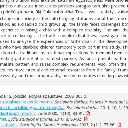
inio tyrimo duomenys atkleidė, kad nėra egzistuojančio vienintelio 
ančios nuostatos ir socialinės politikos spragos tam tikra prasme t
priežiūrą ir namų ūkį. Raktiniai žodžiai: Tėvas, vyras, patirtys, vaik
anges in society as the still changing attitudes about the "true man
addition, as a disabled child grows up, the family faces challenges b
experience in raising a child with a complex disability. The aim: th
ence of cultivating a child with complex disabilities; investigate t
 chosen to analyse the experiences of father/man in the developmen
rs who have disabled children temporary took part in the study. Th
inition of a traditional man still has implications for men and men 
renting pattern that suits most parents. As far as parents with a 
rmal life pattern and raises complex requirements. Also, often the bi
n requires more internal and external resources from the family. From
uccessfully, and most importantly, he communicates directly, plays 
pėda : S. Jokužio leidykla-spaustuvė, 2008. 303 p.
u socialinės rizikos šeimomis
.
Socialinis darbas. Patirtis ir metodai
2
inio ir socialinio gyvenimo pokyčiai
.
Socialinis darbas
2011, 10, 1, 20
adaptacijos modelis
.
Tiltai
2000, 4 (13), 83-91.
imai
.
Lyčių studijos ir tyrimai
2010, 8, 83-92.
Lietuvoje
.
Sociologija. Mintis ir veiksmas
2003, 2 (11), 77-86.