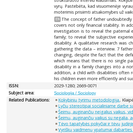
struktūruoto interviu klausimais. Kokyb
vyrų. Pastebėta, kad visuomenėje vyrauj
moterimis prisiimti atsakomybes už vaikų 
The concept of father undoubtedly ch
EN
covers not only financial stability. In 
investigation is to reveal the paternal 
family; to reveal the subjective experi
disability. A qualitative research was
gathering the data – interview. 7 fathe
changing, despite the fact that the def
which means that there is no single pa
disability in a family changes into a no
addition, a child with disabilities ofte
his children even more efficiently and s
ISSN:
2029-1280; 2669-0071
Subject area:
Sociologija / Sociology
Related Publications:
Kokybinių tyrimų metodologija.
. Klai
Lyčių stereotipai socialiniame darbe s
Šeimų, auginančių neįgalius vaikus, vid
Šeimų, auginančių vaikus su negalia, 
Tėvo tapatybės pokyčiai ir tėvų judėj
Vyriškų vaidmenų ypatumai dabarties 