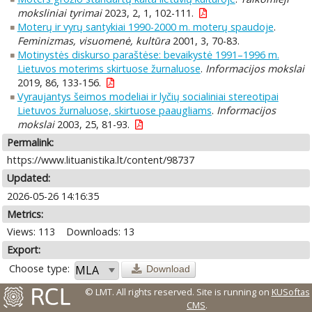
moksliniai tyrimai
2023, 2, 1, 102-111.
Moterų ir vyrų santykiai 1990-2000 m. moterų spaudoje
.
Feminizmas, visuomenė, kultūra
2001, 3, 70-83.
Motinystės diskurso paraštėse: bevaikystė 1991–1996 m.
Lietuvos moterims skirtuose žurnaluose
.
Informacijos mokslai
2019, 86, 133-156.
Vyraujantys šeimos modeliai ir lyčių socialiniai stereotipai
Lietuvos žurnaluose, skirtuose paaugliams
.
Informacijos
mokslai
2003, 25, 81-93.
Permalink:
https://www.lituanistika.lt/content/98737
Updated:
2026-05-26 14:16:35
Metrics:
Views: 113
Downloads: 13
Export:
Choose type:
Download
© LMT. All rights reserved.
Site is running on
KUSoftas
CMS
.