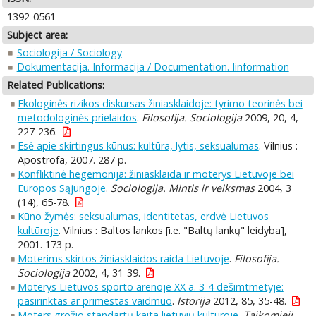
1392-0561
Subject area:
Sociologija / Sociology
Dokumentacija. Informacija / Documentation. Iinformation
Related Publications:
Ekologinės rizikos diskursas žiniasklaidoje: tyrimo teorinės bei
metodologinės prielaidos
.
Filosofija. Sociologija
2009, 20, 4,
227-236.
Esė apie skirtingus kūnus: kultūra, lytis, seksualumas
. Vilnius :
Apostrofa, 2007. 287 p.
Konfliktinė hegemonija: žiniasklaida ir moterys Lietuvoje bei
Europos Sąjungoje
.
Sociologija. Mintis ir veiksmas
2004, 3
(14), 65-78.
Kūno žymės: seksualumas, identitetas, erdvė Lietuvos
kultūroje
. Vilnius : Baltos lankos [i.e. "Baltų lankų" leidyba],
2001. 173 p.
Moterims skirtos žiniasklaidos raida Lietuvoje
.
Filosofija.
Sociologija
2002, 4, 31-39.
Moterys Lietuvos sporto arenoje XX a. 3-4 dešimtmetyje:
pasirinktas ar primestas vaidmuo
.
Istorija
2012, 85, 35-48.
Moters grožio standartų kaita lietuvių kultūroje
.
Taikomieji