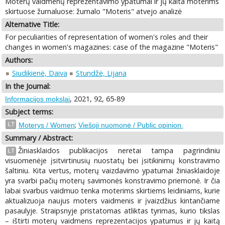
Moterų vaidmenų reprezentavimo ypatumai ir jų kaita moterims
skirtuose žurnaluose: žurnalo "Moteris" atvejo analizė
Alternative Title:
For peculiarities of representation of women's roles and their
changes in women's magazines: case of the magazine "Moteris"
Authors:
Siudikienė, Daiva
Stundžė, Lijana
In the Journal:
, 2021, 92, 65-89
Informacijos mokslai
Subject terms:
;
LT
Moterys / Women
Viešoji nuomonė / Public opinion.
Summary / Abstract:
Žiniasklaidos publikacijos neretai tampa pagrindiniu
LT
visuomenėje įsitvirtinusių nuostatų bei įsitikinimų konstravimo
šaltiniu. Kita vertus, moterų vaizdavimo ypatumai žiniasklaidoje
yra svarbi pačių moterų savimonės konstravimo priemonė. Ir čia
labai svarbus vaidmuo tenka moterims skirtiems leidiniams, kurie
aktualizuoja naujus moters vaidmenis ir įvaizdžius kintančiame
pasaulyje. Straipsnyje pristatomas atliktas tyrimas, kurio tikslas
– ištirti moterų vaidmens reprezentacijos ypatumus ir jų kaitą