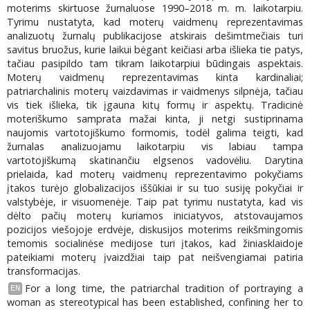
moterims skirtuose žurnaluose 1990–2018 m. m. laikotarpiu.
Tyrimu nustatyta, kad moterų vaidmenų reprezentavimas
analizuotų žurnalų publikacijose atskirais dešimtmečiais turi
savitus bruožus, kurie laikui bėgant keičiasi arba išlieka tie patys,
tačiau pasipildo tam tikram laikotarpiui būdingais aspektais.
Moterų vaidmenų reprezentavimas kinta kardinaliai;
patriarchalinis moterų vaizdavimas ir vaidmenys silpnėja, tačiau
vis tiek išlieka, tik įgauna kitų formų ir aspektų. Tradicinė
moteriškumo samprata mažai kinta, ji netgi sustiprinama
naujomis vartotojiškumo formomis, todėl galima teigti, kad
žurnalas analizuojamu laikotarpiu vis labiau tampa
vartotojiškumą skatinančiu elgsenos vadovėliu. Darytina
prielaida, kad moterų vaidmenų reprezentavimo pokyčiams
įtakos turėjo globalizacijos iššūkiai ir su tuo susiję pokyčiai ir
valstybėje, ir visuomenėje. Taip pat tyrimu nustatyta, kad vis
dėlto pačių moterų kuriamos iniciatyvos, atstovaujamos
pozicijos viešojoje erdvėje, diskusijos moterims reikšmingomis
temomis socialinėse medijose turi įtakos, kad žiniasklaidoje
pateikiami moterų įvaizdžiai taip pat neišvengiamai patiria
transformacijas.
For a long time, the patriarchal tradition of portraying a
EN
woman as stereotypical has been established, confining her to