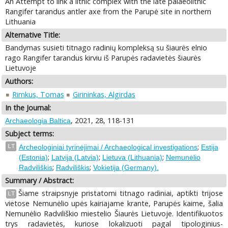
An Attempt to link a lithic complex with the late palaeolithic
Rangifer tarandus antler axe from the Parupė site in northern
Lithuania
Alternative Title:
Bandymas susieti titnago radinių kompleksą su šiaurės elnio
rago Rangifer tarandus kirviu iš Parupės radavietės šiaurės
Lietuvoje
Authors:
Rimkus, Tomas
Girininkas, Algirdas
In the Journal:
, 2021, 28, 118-131
Archaeologia Baltica
Subject terms:
;
LT
Archeologiniai tyrinėjimai / Archaeological investigations
Estija
;
;
;
(Estonia)
Latvija (Latvia)
Lietuva (Lithuania)
Nemunėlio
;
;
Radviliškis
Radviliškis
Vokietija (Germany).
Summary / Abstract:
Šiame straipsnyje pristatomi titnago radiniai, aptikti trijose
LT
vietose Nemunėlio upės kairiajame krante, Parupės kaime, šalia
Nemunėlio Radviliškio miestelio Šiaurės Lietuvoje. Identifikuotos
trys radavietės, kuriose lokalizuoti pagal tipologinius-