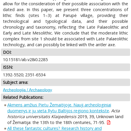
allow for the consideration of their possible association with the
dated axe. In this paper, we present three concentrations of
lithic finds (sites 1–3) at Parupė village, providing their
technological and typological data, and their possible
chronology and taxonomy, reflecting the Late Palaeolithic and
Early and Late Mesolithic. We conclude that the moderate lithic
complex from site 1 should be associated with Late Palaeolithic
technology, and can possibly be linked with the antler axe.
DOI:
10.15181/ab.v28i0.2285
ISSN:
1392-5520; 2351-6534
Subject area:
Archeologija / Archaeology
Related Publications:
Akmens amžius Pietų Žemaitijoje. Nauji archeologiniai
duomenys ir jų vieta Rytų Baltijos regiono kontekste
.
Acta
historica universitatis Klaipedensis
2019, 39, Unknown land
of Žemaitija: the 13th to the 18th centuries, 71-95.
All these fantastic cultures? Research history and