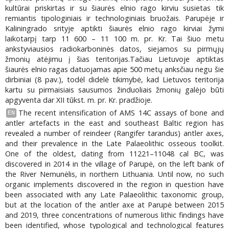
kultūrai priskirtas ir su šiaurės elnio rago kirviu susietas tik
remiantis tipologiniais ir technologiniais bruožais. Parupėje ir
Kaliningrado srityje aptikti šiaurės elnio rago kirviai žymi
laikotarpį tarp 11 600 – 11 100 m. pr. Kr. Tai šiuo metu
ankstyviausios radiokarboninės datos, siejamos su pirmųjų
žmonių atėjimu į šias teritorijas.Tačiau Lietuvoje aptiktas
šiaurės elnio ragas datuojamas apie 500 metų anksčiau negu šie
dirbiniai (8 pav.), todėl didelė tikimybė, kad Lietuvos teritorija
kartu su pirmaisiais sausumos žinduoliais žmonių galėjo būti
apgyventa dar XII tūkst. m. pr. Kr. pradžioje.
The recent intensification of AMS 14C assays of bone and
EN
antler artefacts in the east and southeast Baltic region has
revealed a number of reindeer (Rangifer tarandus) antler axes,
and their prevalence in the Late Palaeolithic osseous toolkit.
One of the oldest, dating from 11221–11048 cal BC, was
discovered in 2014 in the village of Parupė, on the left bank of
the River Nemunėlis, in northern Lithuania. Until now, no such
organic implements discovered in the region in question have
been associated with any Late Palaeolithic taxonomic group,
but at the location of the antler axe at Parupė between 2015
and 2019, three concentrations of numerous lithic findings have
been identified, whose typological and technological features