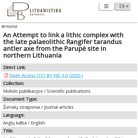
Home
An Attempt to link a lithic complex with
the late palaeolithic Rangifer tarandus
antler axe from the Parupė site in
northern Lithuania
Direct Link:
Open Access (CC) BY-ND 3.0 (2020-)
Collection:
Mokslo publikacijos / Scientific publications
Document Type:
Žurnalų straipsniai / Journal articles
Language:
Anglų kalba / English
Title: