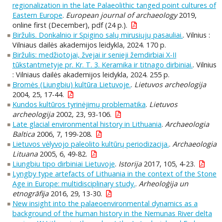
regionalization in the late Palaeolithic tanged point cultures of
Eastern Europe
.
European journal of archaeology
2019,
online first (December), pdf (24 p.).
Biržulis. Donkalnio ir Spigino salų mirusiųjų pasauliai.
. Vilnius :
Vilniaus dailės akademijos leidykla, 2024. 170 p.
Biržulis: medžiotojai, žvejai ir senieji žemdirbiai X-II
tūkstantmetyje pr. Kr. T. 3. Keramika ir titnago dirbiniai.
. Vilnius
: Vilniaus dailės akademijos leidykla, 2024. 255 p.
Bromės (Liungbiu) kultūra Lietuvoje.
.
Lietuvos archeologija
2004, 25, 17-44.
Kundos kultūros tyrinėjimų problematika
.
Lietuvos
archeologija
2002, 23, 93-106.
Late glacial environmental history in Lithuania
.
Archaeologia
Baltica
2006, 7, 199-208.
Lietuvos vėlyvojo paleolito kultūrų periodizacija.
.
Archaeologia
Lituana
2005, 6, 49-82.
Liungbiu tipo dirbiniai Lietuvoje
.
Istorija
2017, 105, 4-23.
Lyngby type artefacts of Lithuania in the context of the Stone
Age in Europe: multidisciplinary study.
.
Arheoloģija un
etnogrāfija
2016, 29, 13-30.
New insight into the palaeoenvironmental dynamics as a
background of the human history in the Nemunas River delta