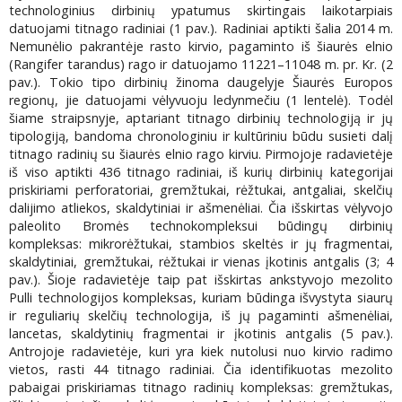
technologinius dirbinių ypatumus skirtingais laikotarpiais
datuojami titnago radiniai (1 pav.). Radiniai aptikti šalia 2014 m.
Nemunėlio pakrantėje rasto kirvio, pagaminto iš šiaurės elnio
(Rangifer tarandus) rago ir datuojamo 11221–11048 m. pr. Kr. (2
pav.). Tokio tipo dirbinių žinoma daugelyje Šiaurės Europos
regionų, jie datuojami vėlyvuoju ledynmečiu (1 lentelė). Todėl
šiame straipsnyje, aptariant titnago dirbinių technologiją ir jų
tipologiją, bandoma chronologiniu ir kultūriniu būdu susieti dalį
titnago radinių su šiaurės elnio rago kirviu. Pirmojoje radavietėje
iš viso aptikti 436 titnago radiniai, iš kurių dirbinių kategorijai
priskiriami perforatoriai, gremžtukai, rėžtukai, antgaliai, skelčių
dalijimo atliekos, skaldytiniai ir ašmenėliai. Čia išskirtas vėlyvojo
paleolito Bromės technokompleksui būdingų dirbinių
kompleksas: mikrorėžtukai, stambios skeltės ir jų fragmentai,
skaldytiniai, gremžtukai, rėžtukai ir vienas įkotinis antgalis (3; 4
pav.). Šioje radavietėje taip pat išskirtas ankstyvojo mezolito
Pulli technologijos kompleksas, kuriam būdinga išvystyta siaurų
ir reguliarių skelčių technologija, iš jų pagaminti ašmenėliai,
lancetas, skaldytinių fragmentai ir įkotinis antgalis (5 pav.).
Antrojoje radavietėje, kuri yra kiek nutolusi nuo kirvio radimo
vietos, rasti 44 titnago radiniai. Čia identifikuotas mezolito
pabaigai priskiriamas titnago radinių kompleksas: gremžtukas,