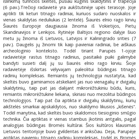
išlinkimą turinčios skeltės, pusiau kūginis skaldytinis ir trapecija
(6 pav.).Trečioji radavietė yra aukštutinėje upės terasoje. Joje
aptikti tik keturi titnago radiniai, kuriuos sudaro nuoskalos ir
vienas skaldytas rieduliukas (2 lentelė). Šiaurės elnio rago kirvių
Šiaurės Europoje daugiausia žinoma iš Vokietijos, Pietų
Skandinavijos ir Lenkijos. Rytinėje Baltijos regiono dalyje šiuo
metu jų žinoma iš Lietuvos, Latvijos ir Kaliningrado srities (7
pav.). Daugelis jų žinomi tik kaip pavieniai radiniai, be aiškaus
archeologinio konteksto. Todėl tiriant Parupės 1-ojoje
radavietėje rastus titnago radinius, pasitaikė puiki galimybė
bandyti susieti dalį jų su šiaurės elnio rago kirviu. Šioje
radavietėje išskirtas vėlyvajam paleolitui būdingas titnago
radinių kompleksas. Remiantis jų technologija nustatyta, kad
skeltės buvo gaminamos atskeliant jas nuo vienagalių ir dvigalių
skaldytinių, taip pat jas dalijant mikrorėžtukiniu būdu, kuris,
remiantis mikrorėžtukine liekana, skiriasi nuo mezolitui būdingos
technologijos. Taip pat čia aptikta ir dvigalių skaldytinių, kurių
aikštelės smarkiai apskaldytos, nuo skaldymo likusios „kišenės“.
Todėl manytina, kad skeltės buvo skaldomos tiesioginio smūgio
technika. Čia aptiktas ir vienas stambus įkotinis antgalis, pagal
analogijas būdingas Bromės kultūrai. Šios kultūros klausimas
Lietuvos teritorijoje buvo gvildentas ir anksčiau. Deja, Parupėje
aptiktas pavienių titnago radinių kompleksas, todėl jis Bromės