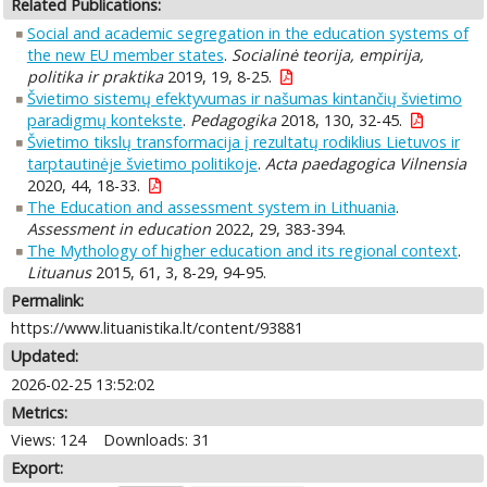
Related Publications:
Social and academic segregation in the education systems of
the new EU member states
.
Socialinė teorija, empirija,
politika ir praktika
2019, 19, 8-25.
Švietimo sistemų efektyvumas ir našumas kintančių švietimo
paradigmų kontekste
.
Pedagogika
2018, 130, 32-45.
Švietimo tikslų transformacija į rezultatų rodiklius Lietuvos ir
tarptautinėje švietimo politikoje
.
Acta paedagogica Vilnensia
2020, 44, 18-33.
The Education and assessment system in Lithuania
.
Assessment in education
2022, 29, 383-394.
The Mythology of higher education and its regional context
.
Lituanus
2015, 61, 3, 8-29, 94-95.
Permalink:
https://www.lituanistika.lt/content/93881
Updated:
2026-02-25 13:52:02
Metrics:
Views: 124
Downloads: 31
Export: