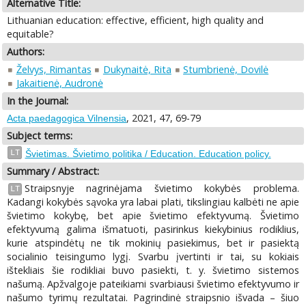
Alternative Title:
Lithuanian education: effective, efficient, high quality and
equitable?
Authors:
Želvys, Rimantas
Dukynaitė, Rita
Stumbrienė, Dovilė
Jakaitienė, Audronė
In the Journal:
, 2021, 47, 69-79
Acta paedagogica Vilnensia
Subject terms:
LT
Švietimas. Švietimo politika / Education. Education policy.
Summary / Abstract:
Straipsnyje nagrinėjama švietimo kokybės problema.
LT
Kadangi kokybės sąvoka yra labai plati, tikslingiau kalbėti ne apie
švietimo kokybę, bet apie švietimo efektyvumą. Švietimo
efektyvumą galima išmatuoti, pasirinkus kiekybinius rodiklius,
kurie atspindėtų ne tik mokinių pasiekimus, bet ir pasiektą
socialinio teisingumo lygį. Svarbu įvertinti ir tai, su kokiais
ištekliais šie rodikliai buvo pasiekti, t. y. švietimo sistemos
našumą. Apžvalgoje pateikiami svarbiausi švietimo efektyvumo ir
našumo tyrimų rezultatai. Pagrindinė straipsnio išvada – šiuo