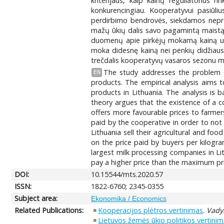
kriterijaus, kaip kainų reguliatorius 
konkurencingiau. Kooperatyvui pasiūli
perdirbimo bendrovės, siekdamos neprar
mažų ūkių dalis savo pagamintą maistą 
duomenų apie pirkėjų mokamą kainą už 
moka didesnę kainą nei penkių didžiaus
trečdalis kooperatyvų vasaros sezonu mo
The study addresses the problem o
EN
products. The empirical analysis aims 
products in Lithuania. The analysis is 
theory argues that the existence of a 
offers more favourable prices to farmers
paid by the cooperative in order to not 
Lithuania sell their agricultural and fo
on the price paid by buyers per kilogra
largest milk processing companies in Li
pay a higher price than the maximum pr
DOI:
10.15544/mts.2020.57
ISSN:
1822-6760; 2345-0355
Subject area:
Ekonomika / Economics
Related Publications:
Kooperacijos plėtros vertinimas
.
Vadyb
Lietuvos žemės ūkio politikos vertini