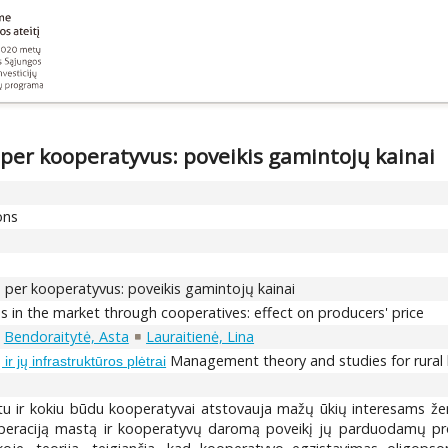
per kooperatyvus: poveikis gamintojų kainai
ons
 per kooperatyvus: poveikis gamintojų kainai
s in the market through cooperatives: effect on producers' price
Bendoraitytė, Asta
Lauraitienė, Lina
Management theory and studies for rural b
r jų infrastruktūros plėtrai
tu ir kokiu būdu kooperatyvai atstovauja mažų ūkių interesams žem
operaciją mastą ir kooperatyvų daromą poveikį jų parduodamų pr