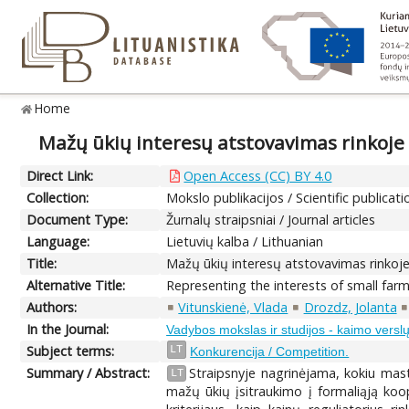
Home
Mažų ūkių interesų atstovavimas rinkoje 
Direct Link:
Open Access (CC) BY 4.0
Collection:
Mokslo publikacijos / Scientific publicati
Document Type:
Žurnalų straipsniai / Journal articles
Language:
Lietuvių kalba / Lithuanian
Title:
Mažų ūkių interesų atstovavimas rinkoje
Alternative Title:
Representing the interests of small farm
Authors:
Vitunskienė, Vlada
Drozdz, Jolanta
In the Journal:
Vadybos mokslas ir studijos - kaimo verslų i
Subject terms:
LT
Konkurencija / Competition.
Summary / Abstract:
Straipsnyje nagrinėjama, kokiu mas
LT
mažų ūkių įsitraukimo į formaliąją ko