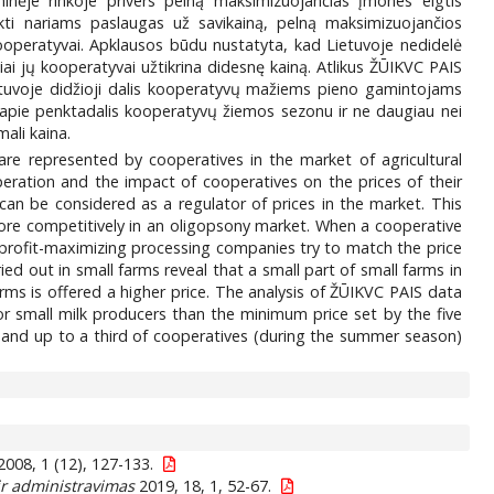
oninėje rinkoje privers pelną maksimizuojančias įmones elgtis
ikti nariams paslaugas už savikainą, pelną maksimizuojančios
ooperatyvai. Apklausos būdu nustatyta, kad Lietuvoje nedidelė
i jų kooperatyvai užtikrina didesnę kainą. Atlikus ŽŪIKVC PAIS
etuvoje didžioji dalis kooperatyvų mažiems pieno gamintojams
 apie penktadalis kooperatyvų žiemos sezonu ir ne daugiau nei
ali kaina.
e represented by cooperatives in the market of agricultural
eration and the impact of cooperatives on the prices of their
can be considered as a regulator of prices in the market. This
ore competitively in an oligopsony market. When a cooperative
e, profit-maximizing processing companies try to match the price
ed out in small farms reveal that a small part of small farms in
arms is offered a higher price. The analysis of ŽŪIKVC PAIS data
or small milk producers than the minimum price set by the five
) and up to a third of cooperatives (during the summer season)
2008, 1 (12), 127-133.
 ir administravimas
2019, 18, 1, 52-67.