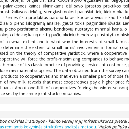
rinkoje, teorija, teigiančia, kad kooperatyvo egzistavimas oligops
us palankesnes kainas ūkininkams dėl savo įprastos praktikos te
asti žaliavos tiekėjų, stengiasi mokėti panašiai tiek, kiek moka k
ir žemės ūkio produktus parduoda per kooperatyvus ir kad tik dalia
žalio pieno kilogramą analizę, gauta tokia pagrindinė išvada: Li
ių pieno perdirbimo akcinių bendrovių nustatyta minimali kaina, o
kėjo didesnę kainą nei tų pačių akcinių bendrovių nustatyta maksim
f to what extent and in what way the interests of small farms ar
to determine the extent of small farms' involvement in formal coop
based on the theory of competitive yardstick, where a cooperative 
cooperative will force the profit-maximizing companies to behave m
 because of its classic practice of providing services at cost pric
lose raw material suppliers. The data obtained from the survey carri
od products to cooperatives and that even a smaller part of those f
m of raw milk, reveals that most cooperatives pay a higher price f
thuania. About one-fifth of cooperatives (during the winter season
ice set by the same joint stock companies.
os mokslas ir studijos - kaimo verslų ir jų infrastruktūros plėtrai
mas remiantis kokybinės struktūros analizės metodu
.
Viešoji politika