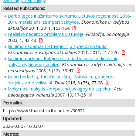
Sociologija / Sociology
Related Publications:
Darbo jėgos ir užimtumo skirtumų Lietuvos regionuose 2006-
2010 metais analizė ir perspektyvos
.
Ekonomikos ir vadybos
aktualijos
2011, 2011, 153-164.
Ilgalaikio nedarbo problema Lietuvoje
.
Filosofija. Sociologija
2003, 1, 43-48.
Jaunimo nedarbas Lietuvoje ir jo sprendimo būdai
.
Ekonomikos ir vadybos aktualijos
2011, 2011, 217-226.
Jaunimo padėties Baltijos šalių darbo rinkose dinaminių
pokyčių lyginamoji analizė
.
Ekonomika ir vadyba: aktualijos ir
perspektyvos
2008, 3 (12), 39-47.
Jaunų bedarbių, turinčių aukštąjį išsilavinimą, karjeros
projektavimo veiksniai
.
Tiltai
2016, 3 (75), 77-98.
Mokymosi mokytis kompetencijos ugdymo aspektu
.
Acta
paedagogica Vilnensia
2007, 19, 17-25.
Permalink:
https://www.lituanistika.lt/content/90522
Updated:
2026-03-07 16:33:07
Metrics: