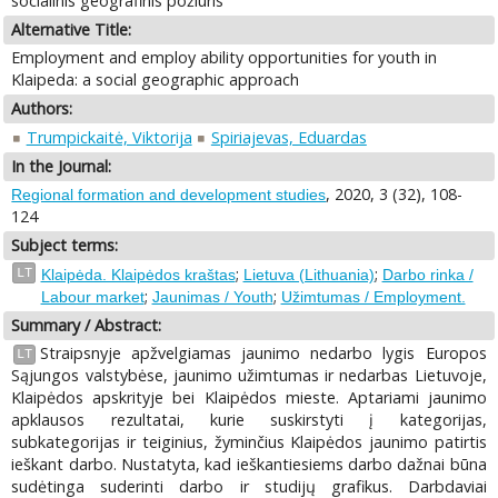
socialinis geografinis požiūris
Alternative Title:
Employment and employ ability opportunities for youth in
Klaipeda: a social geographic approach
Authors:
Trumpickaitė, Viktorija
Spiriajevas, Eduardas
In the Journal:
, 2020, 3 (32), 108-
Regional formation and development studies
124
Subject terms:
;
;
LT
Klaipėda. Klaipėdos kraštas
Lietuva (Lithuania)
Darbo rinka /
;
;
Labour market
Jaunimas / Youth
Užimtumas / Employment.
Summary / Abstract:
Straipsnyje apžvelgiamas jaunimo nedarbo lygis Europos
LT
Sąjungos valstybėse, jaunimo užimtumas ir nedarbas Lietuvoje,
Klaipėdos apskrityje bei Klaipėdos mieste. Aptariami jaunimo
apklausos rezultatai, kurie suskirstyti į kategorijas,
subkategorijas ir teiginius, žyminčius Klaipėdos jaunimo patirtis
ieškant darbo. Nustatyta, kad ieškantiesiems darbo dažnai būna
sudėtinga suderinti darbo ir studijų grafikus. Darbdaviai