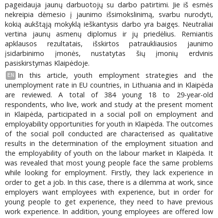
pageidauja jaunų darbuotojų su darbo patirtimi. Jie iš esmės
nekreipia dėmesio į jaunimo išsimokslinimą, svarbu nurodyti,
kokią aukštąją mokyklą ieškantysis darbo yra baigęs. Neutraliai
vertina jaunų asmenų diplomus ir jų priedėlius. Remiantis
apklausos rezultatais, išskirtos patraukliausios jaunimo
įsidarbinimo įmonės, nustatytas šių įmonių erdvinis
pasiskirstymas Klaipėdoje.
In this article, youth employment strategies and the
EN
unemployment rate in EU countries, in Lithuania and in Klaipėda
are reviewed. A total of 384 young 18 to 29-year-old
respondents, who live, work and study at the present moment
in Klaipėda, participated in a social poll on employment and
employability opportunities for youth in Klaipėda. The outcomes
of the social poll conducted are characterised as qualitative
results in the determination of the employment situation and
the employability of youth on the labour market in Klaipėda. It
was revealed that most young people face the same problems
while looking for employment. Firstly, they lack experience in
order to get a job. In this case, there is a dilemma at work, since
employers want employees with experience, but in order for
young people to get experience, they need to have previous
work experience. In addition, young employees are offered low