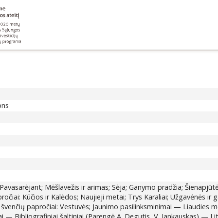
ons
Pavasarėjant; Mėšlavežis ir arimas; Sėja; Ganymo pradžia; Šienapjūtė;
iai: Kūčios ir Kalėdos; Naujieji metai; Trys Karaliai; Užgavėnės ir g
švenčių papročiai: Vestuvės; Jaunimo pasilinksminimai — Liaudies mena
jai — Bibliografiniai šaltiniai (Parengė A. Degutis, V. Jankauskas) — 