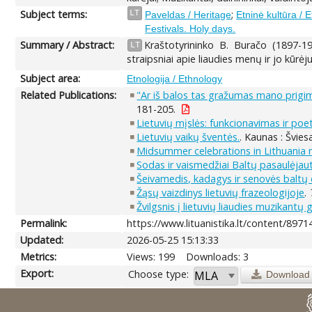
Subject terms:
;
LT
Paveldas / Heritage
Etninė kultūra / E
Festivals. Holy days.
Summary / Abstract:
Kraštotyrininko B. Buračo (1897-19
LT
straipsniai apie liaudies menų ir jo kūrėju
Subject area:
Etnologija / Ethnology
Related Publications:
"Ar iš balos tas gražumas mano prigimim
181-205.
Lietuvių mįslės: funkcionavimas ir poet
Lietuvių vaikų šventės.
. Kaunas : Švies
Midsummer celebrations in Lithuania m
Sodas ir vaismedžiai Baltų pasaulėjau
Šeivamedis, kadagys ir senovės baltų d
Žąsų vaizdinys lietuvių frazeologijoje
.
Žvilgsnis į lietuvių liaudies muzikant
Permalink:
https://www.lituanistika.lt/content/8971
Updated:
2026-05-25 15:13:33
Metrics:
Views: 199
Downloads: 3
Export:
Choose type:
Download