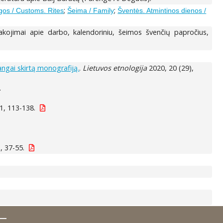
;
;
gos / Customs. Rites
Šeima / Family
Šventės. Atmintinos dienos /
akojimai apie darbo, kalendoriniu, šeimos švenčių papročius,
angai skirtą monografiją.
.
Lietuvos etnologija
2020, 20 (29),
.
1, 113-138.
, 37-55.