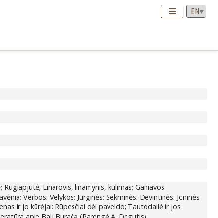
 Rugiapjūtė; Linarovis, linamynis, kūlimas; Ganiavos
avėnia; Verbos; Velykos; Jurginės; Sekminės; Devintinės; Joninės;
s ir jo kūrėjai: Rūpesčiai dėl paveldo; Tautodailė ir jos
Literatūra apie Balj Buračą (Parengė A. Degutis).