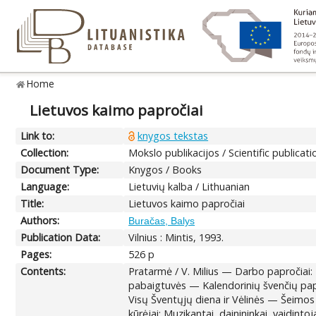
Home
Lietuvos kaimo papročiai
Link to:
knygos tekstas
Collection:
Mokslo publikacijos / Scientific publicati
Document Type:
Knygos / Books
Language:
Lietuvių kalba / Lithuanian
Title:
Lietuvos kaimo papročiai
Authors:
Buračas, Balys
Publication Data:
Vilnius : Mintis, 1993.
Pages:
526 p
Contents:
Pratarmė / V. Milius — Darbo papročiai: 
pabaigtuvės — Kalendorinių švenčių paproč
Visų Šventųjų diena ir Vėlinės — Šeimos 
kūrėjai; Muzikantai, dainininkai, vaidinto