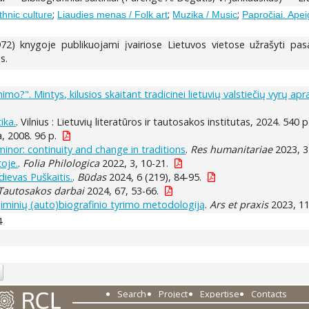
;
;
;
thnic culture
Liaudies menas / Folk art
Muzika / Music
Papročiai. Apei
72) knygoje publikuojami įvairiose Lietuvos vietose užrašyti pas
s.
o?". Mintys, kilusios skaitant tradicinei lietuvių valstiečių vyrų apr
ika.
. Vilnius : Lietuvių literatūros ir tautosakos institutas, 2024. 540 p
a, 2008. 96 p.
inor: continuity and change in traditions
.
Res humanitariae
2023, 3
toje.
.
Folia Philologica
2022, 3, 10-21.
ievas Puškaitis.
.
Būdas
2024, 6 (219), 84-95.
Tautosakos darbai
2024, 67, 53-66.
ų giminių (auto)biografinio tyrimo metodologiją
.
Ars et praxis
2023, 11
4
Search
Project
Expertise
Contacts