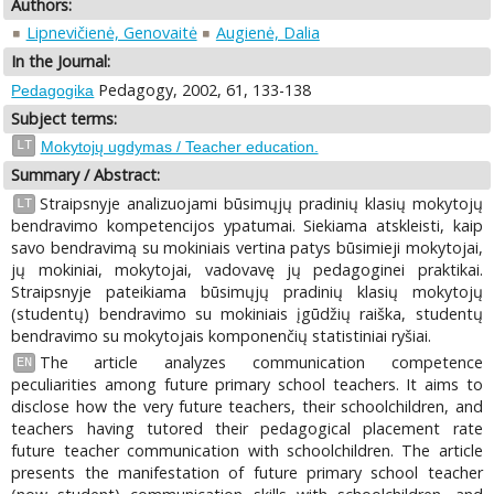
Authors:
Lipnevičienė, Genovaitė
Augienė, Dalia
In the Journal:
Pedagogy, 2002, 61, 133-138
Pedagogika
Subject terms:
LT
Mokytojų ugdymas / Teacher education.
Summary / Abstract:
Straipsnyje analizuojami būsimųjų pradinių klasių mokytojų
LT
bendravimo kompetencijos ypatumai. Siekiama atskleisti, kaip
savo bendravimą su mokiniais vertina patys būsimieji mokytojai,
jų mokiniai, mokytojai, vadovavę jų pedagoginei praktikai.
Straipsnyje pateikiama būsimųjų pradinių klasių mokytojų
(studentų) bendravimo su mokiniais įgūdžių raiška, studentų
bendravimo su mokytojais komponenčių statistiniai ryšiai.
The article analyzes communication competence
EN
peculiarities among future primary school teachers. It aims to
disclose how the very future teachers, their schoolchildren, and
teachers having tutored their pedagogical placement rate
future teacher communication with schoolchildren. The article
presents the manifestation of future primary school teacher