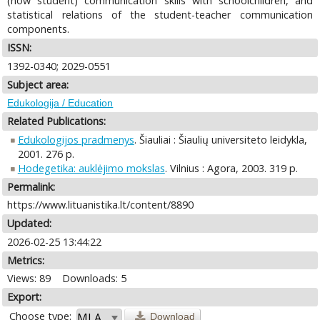
(now student) communication skills with schoolchildren, and
statistical relations of the student-teacher communication
components.
ISSN:
1392-0340; 2029-0551
Subject area:
Edukologija / Education
Related Publications:
Edukologijos pradmenys
. Šiauliai : Šiaulių universiteto leidykla,
2001. 276 p.
Hodegetika: auklėjimo mokslas
. Vilnius : Agora, 2003. 319 p.
Permalink:
https://www.lituanistika.lt/content/8890
Updated:
2026-02-25 13:44:22
Metrics:
Views: 89
Downloads: 5
Export:
Choose type:
Download