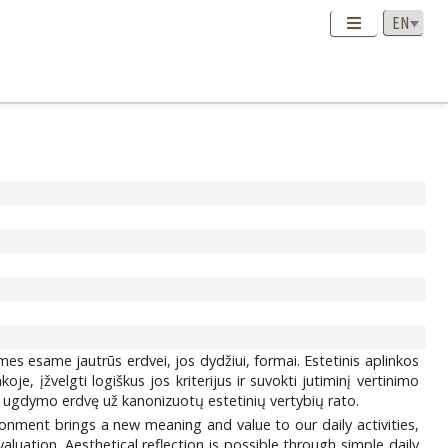
es esame jautrūs erdvei, jos dydžiui, formai. Estetinis aplinkos
je, įžvelgti logiškus jos kriterijus ir suvokti jutiminį vertinimo
ant ugdymo erdvę už kanonizuotų estetinių vertybių rato.
ironment brings a new meaning and value to our daily activities,
evaluation. Aesthetical reflection is possible through simple daily