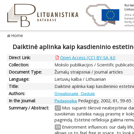
Home
Daiktinė aplinka kaip kasdieninio estetin
Direct Link:
Open Access (CC) BY-SA 4.0
Collection:
Mokslo publikacijos / Scientific publicati
Document Type:
Žurnalų straipsniai / Journal articles
Language:
Lietuvių kalba / Lithuanian
Title:
Daiktinė aplinka kaip kasdieninio esteti
Authors:
Grigaliūnaitė, Gedutė
In the Journal:
Pedagogy, 2002, 61, 59-65
Pedagogika
Summary / Abstract:
Mus supanti tikrovė neabejotinai dar
LT
suvokimas suteikia naują prasmę ir kokybę
pagrindą. Estetinė refleksija galima remi
Environment influences our daily lif
EN
allows us to feel free in space, to look i