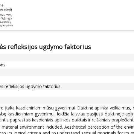
ės refleksijos ugdymo faktorius
ons
nės refleksijos ugdymo faktorius
o įtaką kasdieniniam mūsų gyvenimui. Daiktinė aplinka veikia mus, m
 kasdieniniam gyvenimui, leidžia laisviau pasijusti daiktinėje aplinko
antis paprastais kasdieniais aplinkos daiktais ir reiškiniais prapleči
e, material environment included. Aesthetical perception of the env
nto its logical criteria and to understand sensual principals for its 