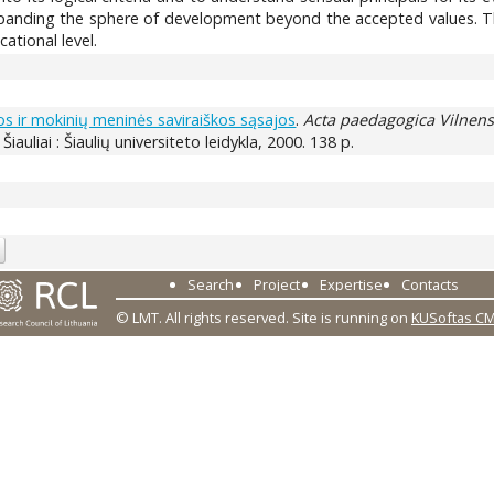
anding the sphere of development beyond the accepted values. The 
ational level.
s ir mokinių meninės saviraiškos sąsajos
.
Acta paedagogica Vilnens
. Šiauliai : Šiaulių universiteto leidykla, 2000. 138 p.
Search
Project
Expertise
Contacts
© LMT. All rights reserved.
Site is running on
KUSoftas C