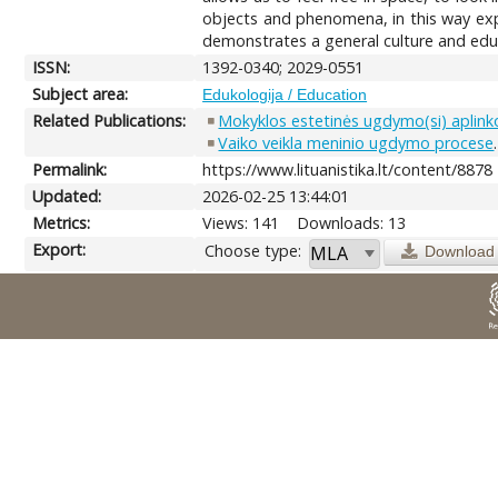
objects and phenomena, in this way exp
demonstrates a general culture and educ
ISSN:
1392-0340; 2029-0551
Subject area:
Edukologija / Education
Related Publications:
Mokyklos estetinės ugdymo(si) aplinko
Vaiko veikla meninio ugdymo procese
Permalink:
https://www.lituanistika.lt/content/8878
Updated:
2026-02-25 13:44:01
Metrics:
Views: 141
Downloads: 13
Export:
Choose type:
Download