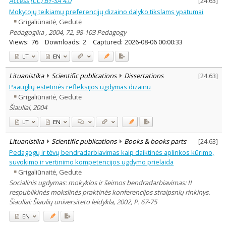
Access (CC) BY-SA 4.0
[
24.63
]
Mokytojų teikiamų preferencijų dizaino dalyko tikslams ypatumai
Grigaliūnaitė, Gedutė
Pedagogika , 2004, 72, 98-103 Pedagogy
Views:
76
Downloads:
2
Captured:
2026-08-06 00:00:33
LT
EN
Lituanistika
Scientific publications
Dissertations
[
24.63
]
Paauglių estetinės refleksijos ugdymas dizainu
Grigaliūnaitė, Gedutė
Šiauliai, 2004
LT
EN
Lituanistika
Scientific publications
Books & books parts
[
24.63
]
Pedagogų ir tėvų bendradarbiavimas kaip daiktinės aplinkos kūrimo,
suvokimo ir vertinimo kompetencijos ugdymo prielaida
Grigaliūnaitė, Gedutė
Socialinis ugdymas: mokyklos ir šeimos bendradarbiavimas: II
respublikinės mokslinės praktinės konferencijos straipsnių rinkinys.
Šiauliai: Šiaulių universiteto leidykla, 2002, P. 67-75
EN