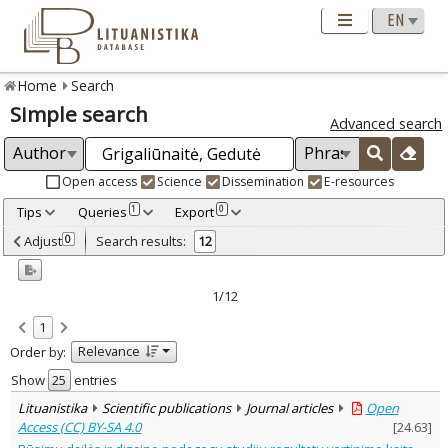
Home
Search
Simple search
Advanced search
Open access
Science
Dissemination
E-resources
Tips
Queries
Export
1
0
Adjusted by criteria
Adjust
Search results:
0
12
0
Year
–
2000
2014
1/12
Refine
:
1
Open access
9
Relevance
Order by:
Scientific publications
12
Document Type
:
Show
entries
Books & books parts
2
Lituanistika
Scientific publications
Journal articles
Open
Journal articles
9
Access (CC) BY-SA 4.0
[
24.63
]
Dissertations
1