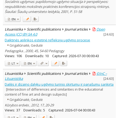
Socialinis ugdymas: papildomojo ugdymo situacija ir perspektyvos:
respublikinės mokslinės praktinės konferencijos straipsnių rinkinys.
Šiauliai: Šiaulių universiteto leidykla, 2001, P. 51-58
EN
Lituanistika
Scientific publications
Journal articles
Open
Access (CC) BY-SA 4.0
[
24.63
]
Daiktinės aplinkos estetinė refleksija ugdymo procese
Grigaliūnaitė, Gedutė
Pedagogika , 2000, 45, 54-60 Pedagogy
Views:
106
Downloads:
10
Captured:
2026-07-30 00:00:43
LT
EN
Lituanistika
Scientific publications
Journal articles
©InC –
Lituanistika
[
24.63
]
Dailės ir dizaino dalykų ugdymo turinio skirtumų ir panašumų sankirta
[Intersection of differences and similarities in the educational
content of fine art and design subjects]
Grigaliūnaitė, Gedutė
Kūrybos erdvės , 2012, 17, 20-29
Views:
37
Downloads:
5
Captured:
2026-07-04 00:00:43
LT
EN