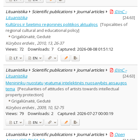
Lituanistika
Scientific publications
Journal articles
©InC –
Lituanistika
[
24.63
]
Kultūros ir švietimo regioninės politikos aktualijos
[Topicalities of
regional cultural and educational policy]
Grigaliūnaitė, Gedutė
Kūrybos erdvės , 2010, 13, 26-37
Views:
72
Downloads:
7
Captured:
2026-08-08 01:51:12
LT
EN
Lituanistika
Scientific publications
Journal articles
©InC –
Lituanistika
[
24.63
]
Menininkų nuostatų ypatumai intelektinės nuosavybės apsaugos
tema
[Peculiarities of attitudes of artists towards intellectual
property protection]
Grigaliūnaitė, Gedutė
Kūrybos erdvės , 2009, 10, 52-75
Views:
79
Downloads:
2
Captured:
2026-07-27 00:00:19
LT
EN
Lituanistika
Scientific publications
Journal articles
Open