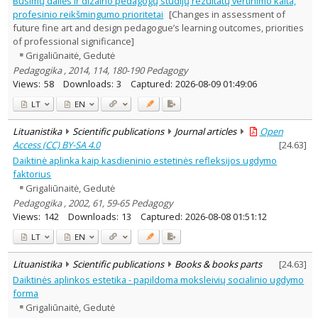
Būsimų dailės ir dizaino pedagogų studijų rezultatų vertinimo kaita,
Subject area
:
profesinio reikšmingumo prioritetai
[Changes in assessment of
Education
10
future fine art and design pedagogue’s learning outcomes, priorities
Philosophy
1
of professional significance]
Arts
1
Grigaliūnaitė, Gedutė
Political sciences
1
Pedagogika , 2014, 114, 180-190 Pedagogy
Psychology
1
Sociology
Views:
58
Downloads:
3
Captured:
2026-08-09 01:49:06
1
Law
1
LT
EN
Management
2
Text language
Lituanistika
Scientific publications
Journal articles
Open
Country of publication
Access (CC) BY-SA 4.0
[
24.63
]
Daiktinė aplinka kaip kasdieninio estetinės refleksijos ugdymo
Historical periods
faktorius
Lithuanian place names
Grigaliūnaitė, Gedutė
Subject
Pedagogika , 2002, 61, 59-65 Pedagogy
Views:
142
Downloads:
13
Captured:
2026-08-08 01:51:12
Journal
LT
EN
Lituanistika
Scientific publications
Books & books parts
[
24.63
]
Daiktinės aplinkos estetika - papildoma moksleivių socialinio ugdymo
forma
Grigaliūnaitė, Gedutė