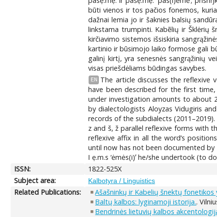
pàsẹ.mẹ. ir pàšẹ.mẹ. ʻpas(i)ėmėʼ; prisriŋkå
būti vienos ir tos pačios fonemos, kuri
dažnai lemia jo ir šaknies balsių sandūr
linkstama trumpinti. Kabẽlių ir Šklėrių
kirčiavimo sistemos išsiskiria sangrąži
kartinio ir būsimojo laiko formose gali 
galinį kirtį, yra senesnės sangrąžinių v
visas priešdėliams būdingas savybes.
The article discusses the reflexive 
EN
have been described for the first time,
under investigation amounts to about 25
by dialectologists Aloyzas Vidugiris an
records of the subdialects (2011–2019).
z and š, ž parallel reflexive forms with
reflexive affix in all the word’s positio
until now has not been documented by the
ǀ ẹ.m.s ‘ėmės(i)ʼ he/she undertook (to do
ISSN:
1822-525X
Subject area:
Kalbotyra / Linguistics
Related Publications:
Ašašninkų ir Kabelių šnektų fonetikos
Baltų kalbos: lyginamoji istorija.
. Viln
Bendrinės lietuvių kalbos akcentologij