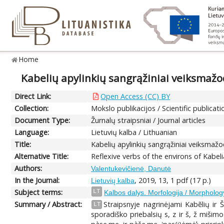
Home
Kabelių apylinkių sangrąžiniai veiksmažo
Direct Link:
Open Access (CC) BY
Collection:
Mokslo publikacijos / Scientific publicati
Document Type:
Žurnalų straipsniai / Journal articles
Language:
Lietuvių kalba / Lithuanian
Title:
Kabelių apylinkių sangrąžiniai veiksmažo
Alternative Title:
Reflexive verbs of the environs of Kabeli
Authors:
Valentukevičienė, Danutė
In the Journal:
, 2019, 13, 1 pdf (17 p.)
Lietuvių kalba
Subject terms:
LT
Kalbos dalys. Morfologija / Morpholog
Summary / Abstract:
Straipsnyje nagrinėjami Kabẽlių ir 
LT
sporadiško priebalsių s, z ir š, ž miši