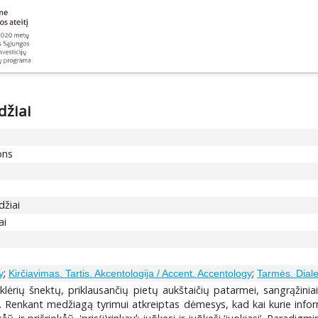
džiai
ons
džiai
ai
;
;
y
Kirčiavimas. Tartis. Akcentologija / Accent. Accentology
Tarmės. Dialek
Šklėrių šnektų, priklausančių pietų aukštaičių patarmei, sangrąžin
mo. Renkant medžiagą tyrimui atkreiptas dėmesys, kad kai kurie inf