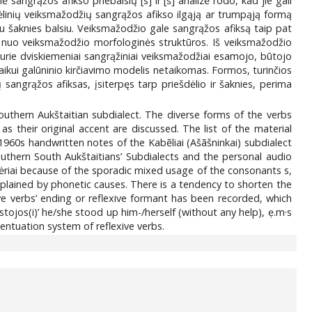
inė sangrąžos afikso priebalsių [s] ir [š] analizė rodo, kad jie gali
ėlinių veiksmažodžių sangrąžos afikso ilgąją ar trumpąją formą
s su šaknies balsiu. Veiksmažodžio gale sangrąžos afiksą taip pat
uso nuo veiksmažodžio morfologinės struktūros. Iš veiksmažodžio
kurie dviskiemeniai sangrąžiniai veiksmažodžiai esamojo, būtojo
laikui galūninio kirčiavimo modelis netaikomas. Formos, turinčios
 sangrąžos afiksas, įsiterpęs tarp priešdėlio ir šaknies, perima
 Southern Aukštaitian subdialect. The diverse forms of the verbs
 their original accent are discussed. The list of the material
960s handwritten notes of the Kabẽliai (Ašãšninkai) subdialect
Southern South Aukštaitians’ Subdialects and the personal audio
lėriai because of the sporadic mixed usage of the consonants s,
 explained by phonetic causes. There is a tendency to shorten the
exive verbs’ ending or reflexive formant has been recorded, which
stojos(i)’ he/she stood up him-/herself (without any help), ẹ.m·s
ccentuation system of reflexive verbs.