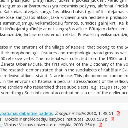
ũ. ir prišriŋkåũ. ʻpris(i)rinkauʼ; juõkesi ir juõkeši ‘juokiasi’. Paradigm
ai sargumas (ar žvarbumas) yra neesminis požymis, alofonai. Priešd
a. Kai kuriais atvejais sangrąžos afikso balsis i gali būti suliejama
 šnektose sangrąžos afikso įtaka kirčiavimui yra nedidelė ir prikla
nės asmenuojamųjų veiksmažodžių formos, turinčios galinį kirtį. Kai 
būti kirčiuojami galūnėje ar net sangrąžos afikse. Būtajam dažniniam 
eiksmažodžių kirčiavimo sistemos reliktai. Priešdėlinių veiksmažodžių
verbs in the environs of the village of Kabẽliai that belong to the
 their morphonologic features and morphologic paradigms as well as
0 reflexive verbs. The material was collected from the 1950s and 1
d Žaneta Urbanavičiūtė, the first volume of the Dictionary of the 
 The research demonstrated that in the subdialects of Kabẽliai ir Šk
 the reflexive affixes -si and -ši are in use. This phenomenon can be
ns. In the environs of Kabẽliai a peculiar stress//accent of the refl
 scholars who researched these subdialects, e.g.: stɔ.j·s ǀ stɔ.jos ‘
 something). Such inflexional accentuation is a relic of the earlier a
 ypatumai: dabartinė padėtis
.
Žmogus ir žodis
2010, 1, 48-51.
ius : Mokslo ir enciklopedijų leidybos institutas, 2000. 538 p.
a.
. Vilnius : Vilniaus universiteto leidykla, 2009. 254 p.