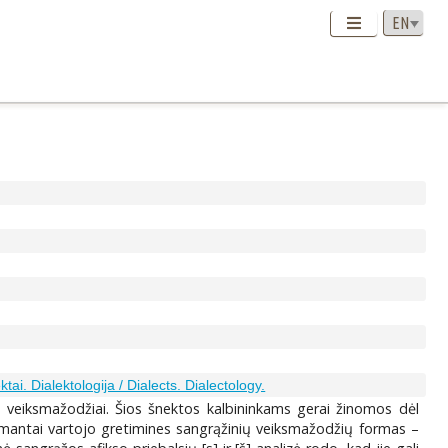
tai. Dialektologija / Dialects. Dialectology.
iai veiksmažodžiai. Šios šnektos kalbininkams gerai žinomos dėl
ormantai vartojo gretimines sangrąžinių veiksmažodžių formas –