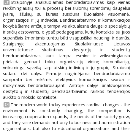
Straipsnyje analizuojamas bendradarbiavimas kaip vienas
LT
reikšmingiausių XXI a. procesų bei siūlomų sprendimų daugeliui
įvairių iššūkių, su kuriais susiduria šiuolaikinė visuomenė,
organizacijos ir jų individai. Bendradarbiavimo ir komunikacijos
kokybė šiame amžiuje tampa vis aktualesnė daugelio specialybių
ir sričių atstovams, o ypač pedagogams, kurių kontaktai su juos
supančiais žmonėmis turėtų būti visapusiškai naudingi ir darnūs.
Straipsnyje akcentuojamas šiuolaikiniuose Lietuvos
universitetuose skatintinas dėstytojų ir studentų
bendradarbiavimas, kuris tampa esmine ir veiksmingiausia
prielaida gerinant tokių organizacijų vidinę komunikaciją,
veiksmingą sąveiką tarp atskirų individų ir jų grupių. Straipsnį
sudaro dvi dalys. Pirmoje nagrinėjama bendradarbiavimo
samprata bei reikšmė, efektyvios komunikacijos svarba ir
mokymasis bendradarbiaujant. Antroje dalyje analizuojamos
dėstytojų ir studentų bendradarbiavimo raiškos tendencijos
aukštojo mokslo kontekste.
The modem world today experiences cardinal changes - the
EN
environment is constantly changing, the competition is
increasing, cooperation expands, the needs of the society grow,
and they raise demands not only to business and administration
organizations, but also to educational organizations and their