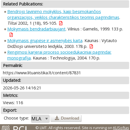
Related Publications:
Bendrojo lavinimo mokyklos, kaip besimokančios
organizacijos, veiklos charakteristikos teorinis pagrindimas
.
Tiltai
2002, 1 (18), 95-105.
Mokymasis bendradarbiaujant
. Vilnius : Garnelis, 1999. 133 p.
Mokymasis grupėse ir asmenybės kaita
. Kaunas : Vytauto
Didžiojo universiteto leidykla, 2003. 178 p.
Rengimosi karjerai proceso socioedukaciniai pagrindai:
monografija
. Kaunas : Technologija, 2004. 170 p.
Permalink:
https://www.lituanistika.lt/content/87831
Updated:
2026-05-26 14:16:21
Metrics:
Views: 116
Export:
Choose type:
Download
© LMT. All rights reserved.
Site is running on
KUSoftas