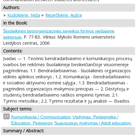
Authors:
Kudokienė, Nida
Repečkienė, Aušra
In the Book:
Šiuolaikinės tarporganizacinės sąveikos formos viešajame
. P. 77-83.. Vilnius: Mykolo Romerio universiteto
sektoriuje
Leidybos centras, 2006
Contents:
Įvadas — 1. Teorinis bendradarbiavimo ir komunikacijos procesų
svarbos bei reikšmės šiuolaikinėje besikeičiančioje visuomenėje
pagrindimas. 1.1. Bendradarbiavimas - šiuolaikinės organizacijos
vidinės aplinkos veiksnys ; 1.2. Komunikacija - bendradarbiavimo
ir socialinio aktyvumo esminė sąlyga ; 1.3. Bendradarbiavimas -
pagrindinis organizacijos mokymosi principas — 2. Dėstytojų ir
studentų bendradarbiavimo raiškos empirinis tyrimas. 2.1.
Tyrimo metodika ; 2.2. Tyrimo rezultatai ir jų analizė — Išvados.
Subject terms:
;
LT
Komunikacija / Communication
Ugdymas. Pedagogika /
;
Education. Pedagogy
Suaugusiųjų mokymas / Adult education.
Summary / Abstract: