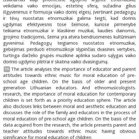
veikdama vaiko emocijas, estetinę sferą, sužadina gilius
išgyvenimus ir formuoja vaiko dorinį elgesį. Įvertinant pedagogų
ir tėvų nuostatas etnomuzikai galima teigti, kad dorinis
ugdymas efektyvesnis tose šeimose, kuriose pirmenybė
teikiama etnomuzikai ir klasikinei muzikai, liaudies dainomis,
grojimo tradicijomis, šeima yra atvira bendruomenės kultūriniam
gyvenimui. Pedagogų teigiamos nuostatos etnomuzikai,
gebėjimas perduoti etnomuzikoje slypinčias dvasines vertybes,
turtinga darželio grupės muzikinė aplinka sudaro sąlygas vaiko
dorinio ugdymo plėtrai ir skatina vaiko dvasingumą.
The article analyses the importance of educator and parent
EN
attitudes towards ethnic music for moral education of pre-
school age children. On the basis of older and present
generation Lithuanian educators. And ethnomusicologists.
research, the importance of moral education for contemporary
children is set forth as a priority education sphere. The article
also discloses links between moral and aesthetic education and
discusses the role of the family and educators in the process of
moral education of pre-school age children. On the basis of the
data acquired from the research, the article presents parent and
teacher attitudes towards ethnic music having obvious
significance for moral education of children.