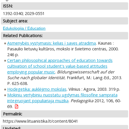
ISSN:
1392-0340; 2029-0551
Subject area:
Edukologija / Education
Related Publications:
Asmenybės vystymasis: kelias į savęs atradimą
. Kaunas :
Pasaulio lietuvių kultūros, mokslo ir švietimo centras, 2000.
246 p.
Certain philosophical approaches of education towards
cultivation of school student's value-based attitudes
employing popular music
.
Bildungswissenschaft auf der
Suche nach globaler Identität.
Frankfurt, M.: Lang-Ed., 2013.
P. 625-638.
Hodegetika: auklėjimo mokslas
. Vilnius : Agora, 2003. 319 p.
Mokinių vertybinių nuostatų ugdymas filosofine samprata
integruojant populiariąją muziką
.
Pedagogika
2012, 106, 60-
69.
Permalink:
https://www.lituanistika.lt/content/8041
Updated: