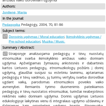
amžiaus vaiko doroviniam ugdymui
Authors:
Jonilienė, Marija
In the Journal:
Pedagogy, 2004, 70, 81-86
Pedagogika
Subject terms:
;
LT
Dorovinis ugdymas / Moral education
Ikimokyklinis ugdymas /
;
Pre-school education
Muzika / Music.
Summary / Abstract:
Straipsnyje analizuojama pedagogų ir tėvų nuostatų
LT
etnomuzikai svarba ikimokyklinio amžiaus vaiko doriniam
ugdymui. Apžvelgiamas žymiausių ankstesnės ir dabartinės
kartos Lietuvos pedagogų, etnomuzikologų požiūris į dorinį
ugdymą, glaudžiai susijusi su estetiniu lavinimu, aptariamas
pedagogų ir tėvų vaidmuo, jų turimų vertybių svarba doroviškai
ugdant vaiką, parodomas etnomuzikos poveikis vaiko
asmenybei. Remiantis tyrimo duomenimis pateikiamos
pedagogų ir tėvų nuostatos etnomuzikai, turinčiai neabejotinos
reikšmės vaiko doriniam ugdymui. Dorinis ugdymas Lietuvos
edukologijoje laikytinas vienu iš integralaus ugdymo uždavinių ir
išskiriamas kaip prioritetinė ugdymo kryptis. Etnomuzika,