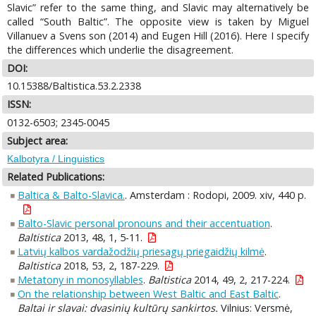
Slavic” refer to the same thing, and Slavic may alternatively be
called “South Baltic”. The opposite view is taken by Miguel
Villanuev a Svens son (2014) and Eugen Hill (2016). Here I specify
the differences which underlie the disagreement.
DOI:
10.15388/Baltistica.53.2.2338
ISSN:
0132-6503; 2345-0045
Subject area:
Kalbotyra / Linguistics
Related Publications:
Baltica & Balto-Slavica.
. Amsterdam : Rodopi, 2009. xiv, 440 p.
Balto-Slavic personal pronouns and their accentuation
.
Baltistica
2013, 48, 1, 5-11.
Latvių kalbos vardažodžių priesagų priegaidžių kilmė
.
Baltistica
2018, 53, 2, 187-229.
Metatony in monosyllables
.
Baltistica
2014, 49, 2, 217-224.
On the relationship between West Baltic and East Baltic
.
Baltai ir slavai: dvasinių kultūrų sankirtos.
Vilnius: Versmė,