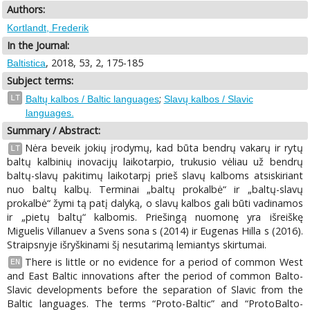
Authors:
Kortlandt, Frederik
In the Journal:
, 2018, 53, 2, 175-185
Baltistica
Subject terms:
;
LT
Baltų kalbos / Baltic languages
Slavų kalbos / Slavic
languages.
Summary / Abstract:
Nėra beveik jokių įrodymų, kad būta bendrų vakarų ir rytų
LT
baltų kalbinių inovacijų laikotarpio, trukusio vėliau už bendrų
baltų-slavų pakitimų laikotarpį prieš slavų kalboms atsiskiriant
nuo baltų kalbų. Terminai „baltų prokalbė“ ir „baltų-slavų
prokalbė“ žymi tą patį dalyką, o slavų kalbos gali būti vadinamos
ir „pietų baltų“ kalbomis. Priešingą nuomonę yra išreiškę
Miguelis Villanuev a Svens sona s (2014) ir Eugenas Hilla s (2016).
Straipsnyje išryškinami šį nesutarimą lemiantys skirtumai.
There is little or no evidence for a period of common West
EN
and East Baltic innovations after the period of common Balto-
Slavic developments before the separation of Slavic from the
Baltic languages. The terms “Proto-Baltic” and “ProtoBalto-