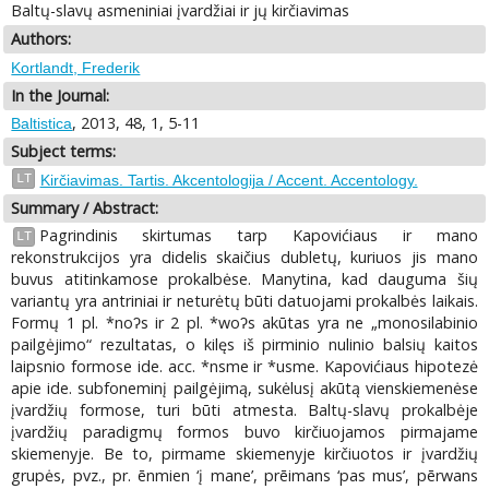
Baltų-slavų asmeniniai įvardžiai ir jų kirčiavimas
Authors:
Kortlandt, Frederik
In the Journal:
, 2013, 48, 1, 5-11
Baltistica
Subject terms:
LT
Kirčiavimas. Tartis. Akcentologija / Accent. Accentology.
Summary / Abstract:
Pagrindinis skirtumas tarp Kapovićiaus ir mano
LT
rekonstrukcijos yra didelis skaičius dubletų, kuriuos jis mano
buvus atitinkamose prokalbėse. Manytina, kad dauguma šių
variantų yra antriniai ir neturėtų būti datuojami prokalbės laikais.
Formų 1 pl. *noʔs ir 2 pl. *woʔs akūtas yra ne „monosilabinio
pailgėjimo“ rezultatas, o kilęs iš pirminio nulinio balsių kaitos
laipsnio formose ide. acc. *nsme ir *usme. Kapovićiaus hipotezė
apie ide. subfoneminį pailgėjimą, sukėlusį akūtą vienskiemenėse
įvardžių formose, turi būti atmesta. Baltų-slavų prokalbėje
įvardžių paradigmų formos buvo kirčiuojamos pirmajame
skiemenyje. Be to, pirmame skiemenyje kirčiuotos ir įvardžių
grupės, pvz., pr. ēnmien ‘į mane’, prēimans ‘pas mus’, pērwans