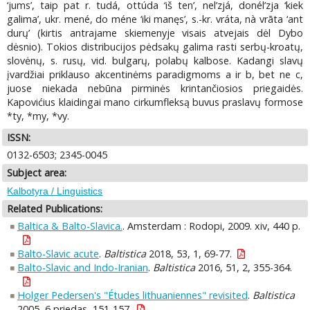
‘jums’, taip pat r. tudá, ottúda ‘iš ten’, nel’zjá, donél’zja ‘kiek
galima’, ukr. mené, do méne ‘iki manęs’, s.-kr. vráta, nà vrāta ‘ant
durų’ (kirtis antrajame skiemenyje visais atvejais dėl Dybo
dėsnio). Tokios distribucijos pėdsakų galima rasti serbų-kroatų,
slovėnų, s. rusų, vid. bulgarų, polabų kalbose. Kadangi slavų
įvardžiai priklauso akcentinėms paradigmoms a ir b, bet ne c,
juose niekada nebūna pirminės krintančiosios priegaidės.
Kapovićius klaidingai mano cirkumfleksą buvus praslavų formose
*ty, *my, *vy.
ISSN:
0132-6503; 2345-0045
Subject area:
Kalbotyra / Linguistics
Related Publications:
Baltica & Balto-Slavica.
. Amsterdam : Rodopi, 2009. xiv, 440 p.
Balto-Slavic acute
.
Baltistica
2018, 53, 1, 69-77.
Balto-Slavic and Indo-Iranian
.
Baltistica
2016, 51, 2, 355-364.
Holger Pedersen's "Études lithuaniennes" revisited
.
Baltistica
2005, 6 priedas, 151-157.