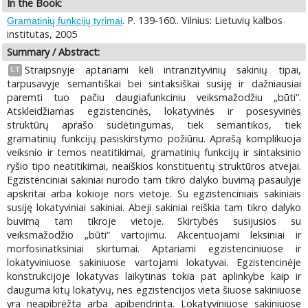
In the Book:
. P. 139-160.. Vilnius: Lietuvių kalbos
Gramatinių funkcijų tyrimai
institutas, 2005
Summary / Abstract:
Straipsnyje aptariami keli intranzityvinių sakinių tipai,
LT
tarpusavyje semantiškai bei sintaksiškai susiję ir dažniausiai
paremti tuo pačiu daugiafunkciniu veiksmažodžiu „būti“.
Atskleidžiamas egzistencinės, lokatyvinės ir posesyvinės
struktūrų aprašo sudėtingumas, tiek semantikos, tiek
gramatinių funkcijų pasiskirstymo požiūriu. Aprašą komplikuoja
veiksnio ir temos neatitikimai, gramatinių funkcijų ir sintaksinio
ryšio tipo neatitikimai, neaiškios konstituentų struktūros atvejai.
Egzistenciniai sakiniai nurodo tam tikro dalyko buvimą pasaulyje
apskritai arba kokioje nors vietoje. Su egzistenciniais sakiniais
susiję lokatyviniai sakiniai. Abeji sakiniai reiškia tam tikro dalyko
buvimą tam tikroje vietoje. Skirtybės susijusios su
veiksmažodžio „būti“ vartojimu. Akcentuojami leksiniai ir
morfosinatksiniai skirtumai. Aptariami egzistenciniuose ir
lokatyviniuose sakiniuose vartojami lokatyvai. Egzistencinėje
konstrukcijoje lokatyvas laikytinas tokia pat aplinkybe kaip ir
dauguma kitų lokatyvų, nes egzistencijos vieta šiuose sakiniuose
yra neapibrėžta arba apibendrinta. Lokatyviniuose sakiniuose