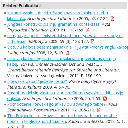
Related Publications:
Intranzityvinio subjekto žymėjimas vardininku ir / arba
kilmininku
.
Acta linguistica Lithuanica
2005, 52, 67-82.
Jungties konstrukcijos ir jų gramatinis kontekstas
.
Acta
linguistica Lithuanica
2009, 61, 113-156.
Language-specific existential sentence types: a case study of
Lithuanian
.
Kalbotyra
2008, 59 (3), 128-137.
Lietuvių kalbos beasmeniai sakiniai ir jų atitikmenys anglų kalbo
Kalbų studijos
2008, 12, 5-10.
Lietuvių kalbos egzistenciniai sakiniai ir jų vertimas į anglų
kalbą
.
"Ich war immer zwischen Ost und West ...":
Grenzüberschreitende Beiträge zur Sprache und Literatur.
Vilnius: Universitätsverlag Vilnius, 2011. P. 186-199.
Litewskie dabar "jeszcze; teraz"
.
Prace bałtystyczne: język,
literatura, kultura
2009, 4, 57-70.
Pastabos dėl sintaksinio dviprasmiškumo sąvokos ir kiti susiję
dalykai
.
Acta linguistica Lithuanica
2006, 55, 1-53.
Pochodzenie litewskiego afiksu duratywnego teb(e)-
.
Folia
Scandinavica Posnaniensia
2011, 12, 205-210.
The Properties of "Have-" constructions with uncountable
nouns in English and Lithuanian
.
Kalba ir kontekstai
2012, 5, 1,
27-38.