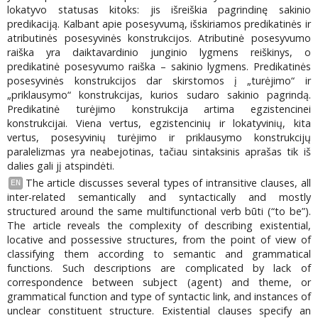
lokatyvo statusas kitoks: jis išreiškia pagrindinę sakinio
predikaciją. Kalbant apie posesyvumą, išskiriamos predikatinės ir
atributinės posesyvinės konstrukcijos. Atributinė posesyvumo
raiška yra daiktavardinio junginio lygmens reiškinys, o
predikatinė posesyvumo raiška – sakinio lygmens. Predikatinės
posesyvinės konstrukcijos dar skirstomos į „turėjimo“ ir
„priklausymo“ konstrukcijas, kurios sudaro sakinio pagrindą.
Predikatinė turėjimo konstrukcija artima egzistencinei
konstrukcijai. Viena vertus, egzistencinių ir lokatyvinių, kita
vertus, posesyvinių turėjimo ir priklausymo konstrukcijų
paralelizmas yra neabejotinas, tačiau sintaksinis aprašas tik iš
dalies gali jį atspindėti.
The article discusses several types of intransitive clauses, all
EN
inter-related semantically and syntactically and mostly
structured around the same multifunctional verb būti (“to be”).
The article reveals the complexity of describing existential,
locative and possessive structures, from the point of view of
classifying them according to semantic and grammatical
functions. Such descriptions are complicated by lack of
correspondence between subject (agent) and theme, or
grammatical function and type of syntactic link, and instances of
unclear constituent structure. Existential clauses specify an