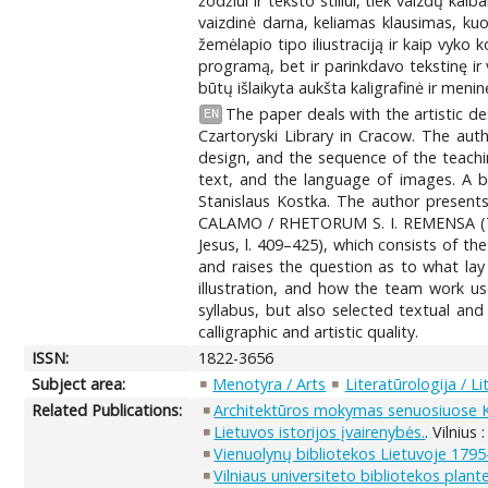
žodžiui ir teksto stiliui, tiek vaizdų ka
vaizdinė darna, keliamas klausimas, kuo b
žemėlapio tipo iliustraciją ir kaip vy
programą, bet ir parinkdavo tekstinę ir
būtų išlaikyta aukšta kaligrafinė ir meni
The paper deals with the artistic de
EN
Czartoryski Library in Cracow. The aut
design, and the sequence of the teachin
text, and the language of images. A br
Stanislaus Kostka. The author pres
CALAMO / RHETORUM S. I. REMENSA (The
Jesus, l. 409–425), which consists of th
and raises the question as to what lay
illustration, and how the team work us
syllabus, but also selected textual and
calligraphic and artistic quality.
ISSN:
1822-3656
Subject area:
Menotyra / Arts
Literatūrologija / Li
Related Publications:
Architektūros mokymas senuosiuose Kra
Lietuvos istorijos įvairenybės.
. Vilnius
Vienuolynų bibliotekos Lietuvoje 1795
Vilniaus universiteto bibliotekos plant