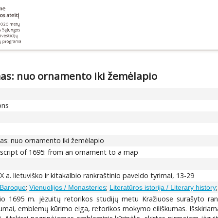
mas: nuo ornamento iki žemėlapio
ons
mas: nuo ornamento iki žemėlapio
nuscript of 1695: from an ornament to a map
IX a. lietuviško ir kitakalbio rankraštinio paveldo tyrimai, 13-29
;
;
 Baroque
Vienuolijos / Monasteries
Literatūros istorija / Literary history
usio 1695 m. jėzuitų retorikos studijų metu Kražiuose surašyto r
tumai, emblemų kūrimo eiga, retorikos mokymo eiliškumas. Išskiriam