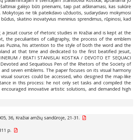
zuitų palaimintajam ir šventajam Stanislovui Kostkai, aptariama jo
šaltiniai galėjo būti prieinami, taip pat aiškinamasi, kas sukūrė
bą. Mokytojas ne tik pateikdavo užduotis, sudarydavo mokymosi
o būdus, skatino inovatyvius meninius sprendimus, rūpinosi, kad
 Jesuit course of rhetoric studies in Kražiai and is kept at the
, the peculiarities of calligraphy, the process of the emblem
ras Puzina, his attention to the style of both the word and the
land at that time and dedicated to the first beatified Jesuit,
A ITINERUM / BEATI STANISLAI KOSTKA / DEVOTO ET SEQUACI
evoted and Sequatious Pen of the Rhetors of the Society of
page, and seven emblems. The paper focuses on its visual harmony
d visual sources could be accessed, who designed the map-like
tance in this process: he not only set tasks and compiled the
on, encouraged innovative artistic solutions, and demanded high
05, 36, Kražiai amžių sandūroje, 21-31.
311 p.