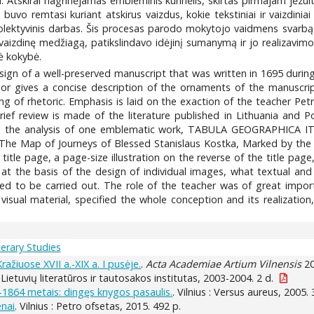
lbai. Atskirai nagrinėjamas embleminis kūrinėlis, skirtas pirmajam jė
uvo remtasi kuriant atskirus vaizdus, kokie tekstiniai ir vaizdiniai 
ko kolektyvinis darbas. Šis procesas parodo mokytojo vaidmens svar
 vaizdinę medžiagą, patikslindavo idėjinį sumanymą ir jo realizavim
nė kokybė.
sign of a well-preserved manuscript that was written in 1695 during a
hor gives a concise description of the ornaments of the manuscript
g of rhetoric. Emphasis is laid on the exaction of the teacher Pet
ief review is made of the literature published in Lithuania and Po
ents the analysis of one emblematic work, TABULA GEOGRAPHIC
 Map of Journeys of Blessed Stanislaus Kostka, Marked by the D
e title page, a page-size illustration on the reverse of the title 
 at the basis of the design of individual images, what textual an
ed to be carried out. The role of the teacher was of great impor
 visual material, specified the whole conception and its realizati
terary Studies
žiuose XVII a.-XIX a. I pusėje.
.
Acta Academiae Artium Vilnensis
20
 : Lietuvių literatūros ir tautosakos institutas, 2003-2004. 2 d.
-1864 metais: dingęs knygos pasaulis.
. Vilnius : Versus aureus, 2005. 
enai
. Vilnius : Petro ofsetas, 2015. 492 p.