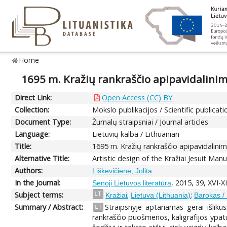
Home
1695 m. Kražių rankraščio apipavidalini
Direct Link:
Open Access (CC) BY
Collection:
Mokslo publikacijos / Scientific publicati
Document Type:
Žurnalų straipsniai / Journal articles
Language:
Lietuvių kalba / Lithuanian
Title:
1695 m. Kražių rankraščio apipavidalini
Alternative Title:
Artistic design of the Kražiai Jesuit Ma
Authors:
Liškevičienė, Jolita
In the Journal:
, 2015, 39, XVI-X
Senoji Lietuvos literatūra
Subject terms:
;
;
LT
Kražiai
Lietuva (Lithuania)
Barokas /
Summary / Abstract:
Straipsnyje aptariamas gerai išlik
LT
rankraščio puošmenos, kaligrafijos ypa