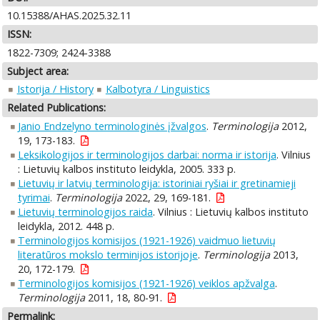
10.15388/AHAS.2025.32.11
ISSN:
1822-7309; 2424-3388
Subject area:
Istorija / History
Kalbotyra / Linguistics
Related Publications:
Janio Endzelyno terminologinės įžvalgos
.
Terminologija
2012,
19, 173-183.
Leksikologijos ir terminologijos darbai: norma ir istorija
. Vilnius
: Lietuvių kalbos instituto leidykla, 2005. 333 p.
Lietuvių ir latvių terminologija: istoriniai ryšiai ir gretinamieji
tyrimai
.
Terminologija
2022, 29, 169-181.
Lietuvių terminologijos raida
. Vilnius : Lietuvių kalbos instituto
leidykla, 2012. 448 p.
Terminologijos komisijos (1921-1926) vaidmuo lietuvių
literatūros mokslo terminijos istorijoje
.
Terminologija
2013,
20, 172-179.
Terminologijos komisijos (1921-1926) veiklos apžvalga
.
Terminologija
2011, 18, 80-91.
Permalink: