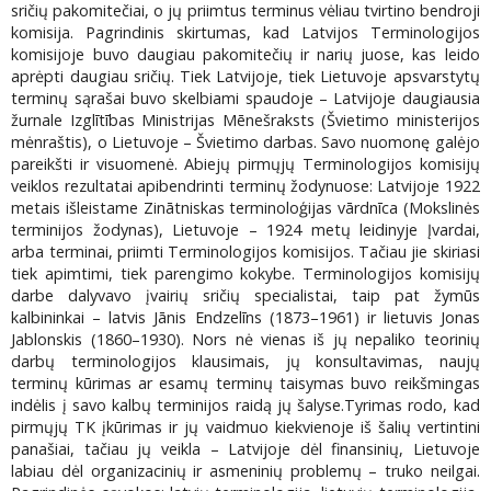
sričių pakomitečiai, o jų priimtus terminus vėliau tvirtino bendroji
komisija. Pagrindinis skirtumas, kad Latvijos Terminologijos
komisijoje buvo daugiau pakomitečių ir narių juose, kas leido
aprėpti daugiau sričių. Tiek Latvijoje, tiek Lietuvoje apsvarstytų
terminų sąrašai buvo skelbiami spaudoje – Latvijoje daugiausia
žurnale Izglītības Ministrijas Mēnešraksts (Švietimo ministerijos
mėnraštis), o Lietuvoje – Švietimo darbas. Savo nuomonę galėjo
pareikšti ir visuomenė. Abiejų pirmųjų Terminologijos komisijų
veiklos rezultatai apibendrinti terminų žodynuose: Latvijoje 1922
metais išleistame Zinātniskas terminoloģijas vārdnīca (Mokslinės
terminijos žodynas), Lietuvoje – 1924 metų leidinyje Įvardai,
arba terminai, priimti Terminologijos komisijos. Tačiau jie skiriasi
tiek apimtimi, tiek parengimo kokybe. Terminologijos komisijų
darbe dalyvavo įvairių sričių specialistai, taip pat žymūs
kalbininkai – latvis Jānis Endzelīns (1873–1961) ir lietuvis Jonas
Jablonskis (1860–1930). Nors nė vienas iš jų nepaliko teorinių
darbų terminologijos klausimais, jų konsultavimas, naujų
terminų kūrimas ar esamų terminų taisymas buvo reikšmingas
indėlis į savo kalbų terminijos raidą jų šalyse.Tyrimas rodo, kad
pirmųjų TK įkūrimas ir jų vaidmuo kiekvienoje iš šalių vertintini
panašiai, tačiau jų veikla – Latvijoje dėl finansinių, Lietuvoje
labiau dėl organizacinių ir asmeninių problemų – truko neilgai.