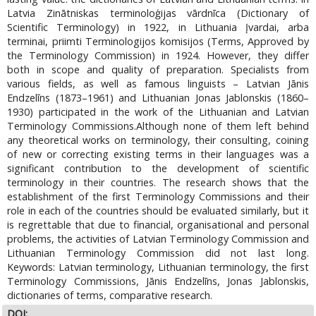
Latvia Zinātniskas terminoloģijas vārdnīca (Dictionary of
Scientific Terminology) in 1922, in Lithuania Įvardai, arba
terminai, priimti Terminologijos komisijos (Terms, Approved by
the Terminology Commission) in 1924. However, they differ
both in scope and quality of preparation. Specialists from
various fields, as well as famous linguists – Latvian Jānis
Endzelīns (1873–1961) and Lithuanian Jonas Jablonskis (1860–
1930) participated in the work of the Lithuanian and Latvian
Terminology Commissions.Although none of them left behind
any theoretical works on terminology, their consulting, coining
of new or correcting existing terms in their languages was a
significant contribution to the development of scientific
terminology in their countries. The research shows that the
establishment of the first Terminology Commissions and their
role in each of the countries should be evaluated similarly, but it
is regrettable that due to financial, organisational and personal
problems, the activities of Latvian Terminology Commission and
Lithuanian Terminology Commission did not last long.
Keywords: Latvian terminology, Lithuanian terminology, the first
Terminology Commissions, Jānis Endzelīns, Jonas Jablonskis,
dictionaries of terms, comparative research.
DOI: