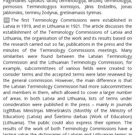
Pagrindinės sąvokos: latvių terminologija, lietuvių terminologija,
pirmosios Terminologijos komisijos, Jānis Endzelīns, Jonas
Jablonskis, terminų žodynai, gretinamasis tyrimas.
The first Terminology Commissions were established in
EN
Latvia in 1919, and in Lithuania in 1921. The article discusses the
establishment of the Terminology Commissions of Latvia and
Lithuania, the organisation of the work and its results based on
the research carried out so far, publications in the press and the
minutes of the Terminology Commissions meetings. Many
similarities were found between the Latvian Terminology
Commission and the Lithuanian Terminology Commission, for
example, subcommittees of various fields were created to
consider terms and the accepted terms were later reviewed by
the general commission. However, the main difference is that
the Latvian Terminology Commission had more subcommittees
and members in them, which allowed to cover a larger number
of areas. In both Latvia and Lithuania, lists of terms under
consideration were published in the press – mainly in journals
Izglītības Ministrijas Mēnešraksts (Monthly of the Ministry of
Education) (Latvia) and Švietimo darbas (Work of Education)
(Lithuania). The public could also express their opinion. The
results of the work of both Terminology Commissions have a
lasting value: the dictionaries of Latvian and Lithuanian terms: in