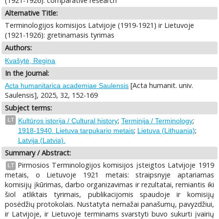
(1921-1926): comparative research
Alternative Title:
Terminologijos komisijos Latvijoje (1919-1921) ir Lietuvoje
(1921-1926): gretinamasis tyrimas
Authors:
Kvašytė, Regina
In the Journal:
[Acta humanit. univ.
Acta humanitarica academiae Saulensis
Saulensis], 2025, 32, 152-169
Subject terms:
;
;
LT
Kultūros istorija / Cultural history
Terminija / Terminology
;
;
1918-1940. Lietuva tarpukario metais
Lietuva (Lithuania)
Latvija (Latvia).
Summary / Abstract:
Pirmosios Terminologijos komisijos įsteigtos Latvijoje 1919
LT
metais, o Lietuvoje 1921 metais: straipsnyje aptariamas
komisijų įkūrimas, darbo organizavimas ir rezultatai, remiantis iki
šiol atliktais tyrimais, publikacijomis spaudoje ir komisijų
posėdžių protokolais. Nustatyta nemažai panašumų, pavyzdžiui,
ir Latvijoje, ir Lietuvoje terminams svarstyti buvo sukurti įvairių