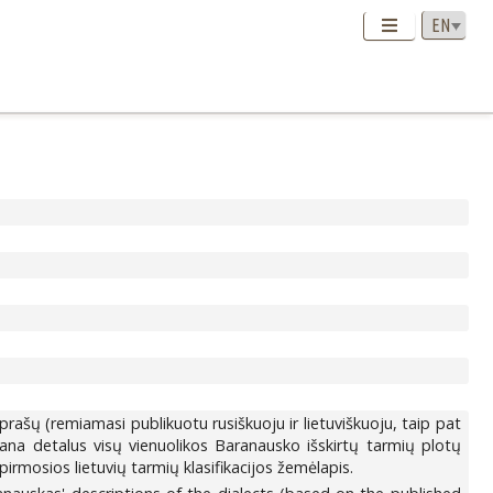
rašų (remiamasi publikuotu rusiškuoju ir lietuviškuoju, taip pat
 gana detalus visų vienuolikos Baranausko išskirtų tarmių plotų
irmosios lietuvių tarmių klasifikacijos žemėlapis.