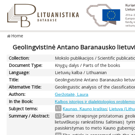
Home
Geolingvistinė Antano Baranausko lietuvių
Collection:
Mokslo publikacijos / Scientific publicati
Document Type:
Knygų dalys / Parts of the books
Language:
Lietuvių kalba / Lithuanian
Title:
Geolingvistinė Antano Baranausko lietuvių
Alternative Title:
Geolinguistic analysis of the classificat
Authors:
Geržotaitė, Laura
In the Book:
Kalbos istorijos ir dialektologijos problemo
Subject terms:
;
LT
Kaunas. Kauno kraštas
Lietuva (Lith
Summary / Abstract:
Šiame straipsnyje pristatomas geolin
LT
lietuviškuoju rankraštiniu šaltiniais) 
pasiskirstymas to meto Kauno gubernijos t