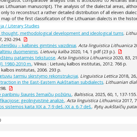
eolinguistic comparative analysis that is attributed to Antanas Ba
as Lithuanian manuscript). The analysis of the dialectal areas, altho
nly to reconstruct a rather detailed distribution of all eleven diale
map of the first classification of the Lithuanian dialects in the histo
ja / Literary Studies
cal thought, methodological development and ideological turns
.
Lithu
37, 292-294.
uteniškių – kalbinės gimtinės vaizdiniai
.
Acta linguistica Lithuanica
20
šaltinių duomenimis
.
Lietuvių kalba
2020, 14, 1 pdf (23 p.).
nykštėnų patarmės tekstuose
.
Acta linguistica Lithuanica
2020, 83, 2
 3]. 1980-2010 m.
. Vilnius : Lietuvių kalbos institutas, 2012. 766 p.
ių kalbos institutas, 2006. 293 p.
tuvių tarmių skirstymo rekonstrukcijai
.
Linguistica Lettica
2018, 26,
raction in the East-Eastern Aukštaitian subdialects
.
Lithuanian dial
298.
aribinių šiaurės žemaičių požiūriu.
.
Baltistica,
2025, 60, 1, 137-155.
ikacijose: geolingvistinė analizė.
.
Acta linguistica Lithuanica
2017, 7
s sistemos kaita XIX a. 7-9 deš.-XX a. 6-7 deš.
.
Rytų aukštaičių patar
0