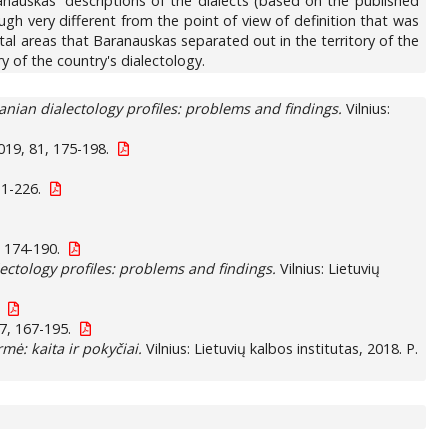
ranauskas' descriptions of the dialects (based on the published
ugh very different from the point of view of definition that was
ctal areas that Baranauskas separated out in the territory of the
ry of the country's dialectology.
anian dialectology profiles: problems and findings.
Vilnius:
19, 81, 175-198.
11-226.
 174-190.
ectology profiles: problems and findings.
Vilnius: Lietuvių
7, 167-195.
mė: kaita ir pokyčiai.
Vilnius: Lietuvių kalbos institutas, 2018. P.