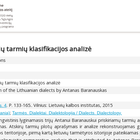
 tarmių klasifikacijos analizė
ons
 tarmių klasifikacijos analizė
ion of the Lithuanian dialects by Antanas Baranauskas
. P. 133-165.. Vilnius: Lietuvių kalbos institutas, 2015
s. 4
;
uania)
Tarmės. Dialektai. Dialektologija / Dialects. Dialectology.
gvistinis lyginamasis trijų Antanui Baranauskui priskiriamų tarmių ap
tyrimas. Atskirų tarmių plotų aprašymais ir analize rekonstruojamas
eritorijoje, pirmą kartą lietuvių tarmėtyros istorijoje pateikiamas p