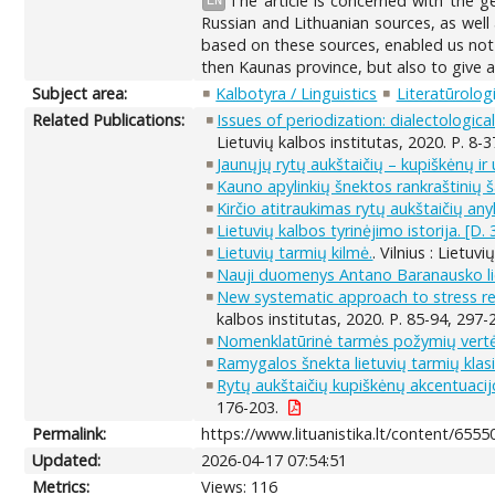
The article is concerned with the g
EN
Russian and Lithuanian sources, as well 
based on these sources, enabled us not o
then Kaunas province, but also to give a 
Subject area:
Kalbotyra / Linguistics
Literatūrologi
Related Publications:
Issues of periodization: dialectologi
Lietuvių kalbos institutas, 2020. P. 8-
Jaunųjų rytų aukštaičių – kupiškėnų ir 
Kauno apylinkių šnektos rankraštinių 
Kirčio atitraukimas rytų aukštaičių a
Lietuvių kalbos tyrinėjimo istorija. [D.
Lietuvių tarmių kilmė.
. Vilnius : Lietuv
Nauji duomenys Antano Baranausko lie
New systematic approach to stress ret
kalbos institutas, 2020. P. 85-94, 297-
Nomenklatūrinė tarmės požymių vertė p
Ramygalos šnekta lietuvių tarmių klasif
Rytų aukštaičių kupiškėnų akcentuacijo
176-203.
Permalink:
https://www.lituanistika.lt/content/6555
Updated:
2026-04-17 07:54:51
Metrics:
Views: 116