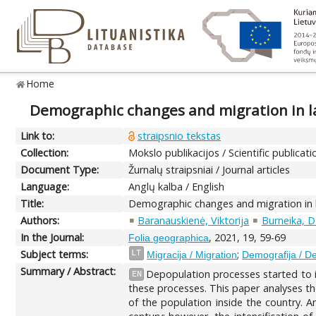
Home
Demographic changes and migration in la
Link to:
straipsnio tekstas
Collection:
Mokslo publikacijos / Scientific publicati
Document Type:
Žurnalų straipsniai / Journal articles
Language:
Anglų kalba / English
Title:
Demographic changes and migration in l
Authors:
Baranauskienė, Viktorija
Burneika, 
In the Journal:
, 2021, 19, 59-69
Folia geographica
Subject terms:
;
LT
Migracija / Migration
Demografija / 
Summary / Abstract:
Depopulation processes started to in
EN
these processes. This paper analyses th
of the population inside the country. An