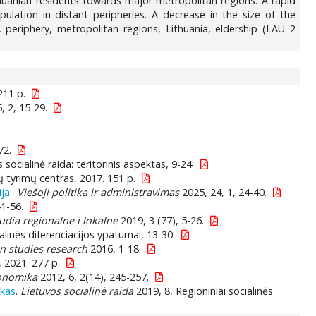
ithuanian residents towards major metropolitan regions. A rapid
ulation in distant peripheries. A decrease in the size of the
periphery, metropolitan regions, Lithuania, eldership (LAU 2
 211 p.
, 2, 15-29.
72.
 socialinė raida: teritorinis aspektas, 9-24.
nių tyrimų centras, 2017. 151 p.
ja.
.
Viešoji politika ir administravimas
2025, 24, 1, 24-40.
1-56.
udia regionalne i lokalne
2019, 3 (77), 5-26.
alinės diferenciacijos ypatumai, 13-30.
n studies research
2016, 1-18.
, 2021. 277 p.
konomika
2012, 6, 2(14), 245-257.
akas
.
Lietuvos socialinė raida
2019, 8, Regioniniai socialinės