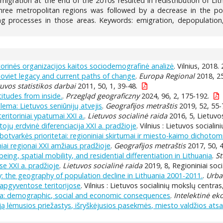
f migration at the end of the 2010s resulted in redistribution of L
three metropolitan regions was followed by a decrease in the pop
g processes in those areas. Keywords: emigration, depopulation, 
itorinės organizacijos kaitos sociodemografinė analizė
. Vilnius, 2018.
 Soviet legacy and current paths of change
.
Europa Regional
2018, 25
tuvos statistikos darbai
2011, 50, 1, 39-48.
itudes from inside.
.
Przegląd geograficzny
2024, 96, 2, 175-192.
lema: Lietuvos seniūnijų atvejis
.
Geografijos metraštis
2019, 52, 55-
eritoriniai ypatumai XXI a.
.
Lietuvos socialinė raida
2016, 5, Lietuvos
ojų erdvinė diferenciacija XXI a. pradžioje
. Vilnius : Lietuvos sociali
botvarkės prioritetai: regioniniai skirtumai ir miesto-kaimo dichotomi
iai regionai XXI amžiaus pradžioje
.
Geografijos metraštis
2017, 50, 4
eing, spatial mobility, and residential differentiation in Lithuania
.
St
yse XXI a. pradžioje
.
Lietuvos socialinė raida
2019, 8, Regioniniai soci
ry: the geography of population decline in Lithuania 2001-2011.
.
Urba
i apgyventose teritorijose
. Vilnius : Lietuvos socialinių mokslų centras
nia: demographic, social and economic consequences
.
Intelektinė e
ją lėmusios priežastys, išryškėjusios pasekmės, miesto valdžios ats