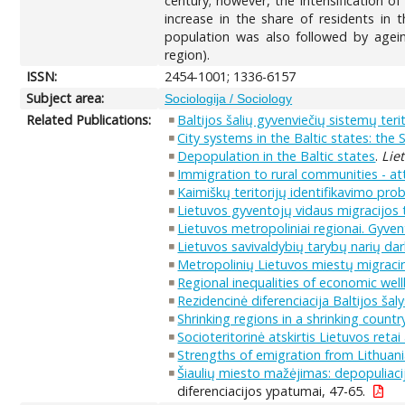
century; however, the intensification o
increase in the share of residents in 
population was also followed by agein
region).
ISSN:
2454-1001; 1336-6157
Subject area:
Sociologija / Sociology
Related Publications:
Baltijos šalių gyvenviečių sistemų ter
City systems in the Baltic states: the
Depopulation in the Baltic states
.
Lie
Immigration to rural communities - att
Kaimiškų teritorijų identifikavimo prob
Lietuvos gyventojų vidaus migracijos t
Lietuvos metropoliniai regionai. Gyvent
Lietuvos savivaldybių tarybų narių dar
Metropolinių Lietuvos miestų migracin
Regional inequalities of economic wellb
Rezidencinė diferenciacija Baltijos šal
Shrinking regions in a shrinking count
Socioteritorinė atskirtis Lietuvos reta
Strengths of emigration from Lithua
Šiaulių miesto mažėjimas: depopuliaci
diferenciacijos ypatumai, 47-65.