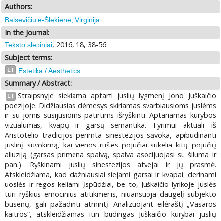
Authors:
Balsevičiūtė-Šlekienė, Virginija
In the Journal:
, 2016, 18, 38-56
Teksto slėpiniai
Subject terms:
LT
Estetika / Aesthetics.
Summary / Abstract:
Straipsnyje siekiama aptarti juslių lygmenį Jono Juškaičio
LT
poezijoje. Didžiausias dėmesys skiriamas svarbiausioms juslėms
ir su jomis susijusioms patirtims išryškinti. Aptariamas kūrybos
vizualumas, kvapų ir garsų semantika. Tyrimui aktuali iš
Aristotelio tradicijos perimta sinestezijos sąvoka, apibūdinanti
juslinį suvokimą, kai vienos rūšies pojūčiai sukelia kitų pojūčių
aliuziją (garsas primena spalvą, spalva asocijuojasi su šiluma ir
pan.). Ryškinami juslių sinestezijos atvejai ir jų prasmė.
Atskleidžiama, kad dažniausiai siejami garsai ir kvapai, derinami
uoslės ir regos keliami įspūdžiai, be to, Juškaičio lyrikoje juslės
turi ryškius emocinius atitikmenis, niuansuoja daugelį subjekto
būsenų, gali pažadinti atmintį. Analizuojant eilėraštį „Vasaros
kaitros“, atskleidžiamas itin būdingas Juškaičio kūrybai juslių