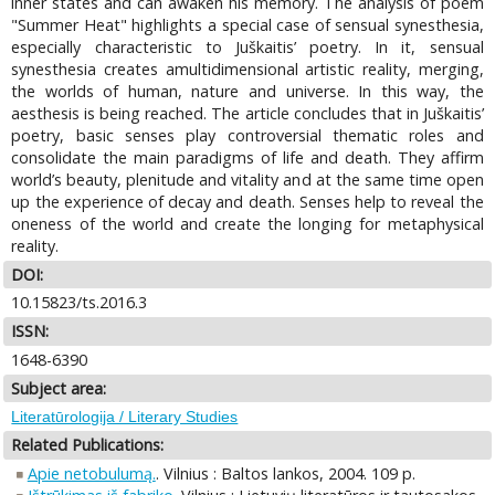
inner states and can awaken his memory. The analysis of poem
"Summer Heat" highlights a special case of sensual synesthesia,
especially characteristic to Juškaitis’ poetry. In it, sensual
synesthesia creates amultidimensional artistic reality, merging,
the worlds of human, nature and universe. In this way, the
aesthesis is being reached. The article concludes that in Juškaitis’
poetry, basic senses play controversial thematic roles and
consolidate the main paradigms of life and death. They affirm
world’s beauty, plenitude and vitality and at the same time open
up the experience of decay and death. Senses help to reveal the
oneness of the world and create the longing for metaphysical
reality.
DOI:
10.15823/ts.2016.3
ISSN:
1648-6390
Subject area:
Literatūrologija / Literary Studies
Related Publications:
Apie netobulumą.
. Vilnius : Baltos lankos, 2004. 109 p.