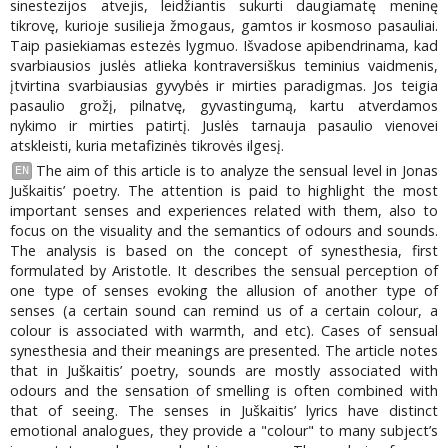
sinestezijos atvejis, leidžiantis sukurti daugiamatę meninę
tikrovę, kurioje susilieja žmogaus, gamtos ir kosmoso pasauliai.
Taip pasiekiamas estezės lygmuo. Išvadose apibendrinama, kad
svarbiausios juslės atlieka kontraversiškus teminius vaidmenis,
įtvirtina svarbiausias gyvybės ir mirties paradigmas. Jos teigia
pasaulio grožį, pilnatvę, gyvastingumą, kartu atverdamos
nykimo ir mirties patirtį. Juslės tarnauja pasaulio vienovei
atskleisti, kuria metafizinės tikrovės ilgesį.
The aim of this article is to analyze the sensual level in Jonas
EN
Juškaitis’ poetry. The attention is paid to highlight the most
important senses and experiences related with them, also to
focus on the visuality and the semantics of odours and sounds.
The analysis is based on the concept of synesthesia, first
formulated by Aristotle. It describes the sensual perception of
one type of senses evoking the allusion of another type of
senses (a certain sound can remind us of a certain colour, a
colour is associated with warmth, and etc). Cases of sensual
synesthesia and their meanings are presented. The article notes
that in Juškaitis’ poetry, sounds are mostly associated with
odours and the sensation of smelling is often combined with
that of seeing. The senses in Juškaitis’ lyrics have distinct
emotional analogues, they provide a "colour" to many subject’s