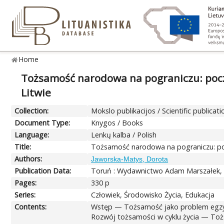
Home
Tożsamość narodowa na pograniczu: poczu
Litwie
Collection:
Mokslo publikacijos / Scientific publicati
Document Type:
Knygos / Books
Language:
Lenkų kalba / Polish
Title:
Tożsamość narodowa na pograniczu: pocz
Authors:
Jaworska-Matys, Dorota
Publication Data:
Toruń : Wydawnictwo Adam Marszałek, 
Pages:
330 p
Series:
Człowiek, Środowisko Życia, Edukacja
Contents:
Wstęp — Tożsamość jako problem egzys
Rozwój tożsamości w cyklu życia — T