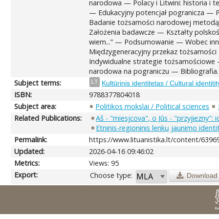
narodowa — Polacy i Litwini: historia 
— Edukacyjny potencjał pogranicza — P
Badanie tożsamości narodowej metodą au
Założenia badawcze — Kształty polskośc
wiem...” — Podsumowanie — Wobec inny
Międzygeneracyjny przekaz tożsamości 
Indywidualne strategie tożsamościowe
narodowa na pograniczu — Bibliografia.
Subject terms:
LT
Kultūrinis identitetas / Cultural identitit
ISBN:
9788377804018
Subject area:
Politikos mokslai / Political sciences
Related Publications:
Aš - "miesjcova", o Jūs - "przyjiezny":
Etninis-regioninis lenkų jaunimo identi
Permalink:
https://www.lituanistika.lt/content/6396
Updated:
2026-04-16 09:46:02
Metrics:
Views: 95
Export:
Choose type:
Download