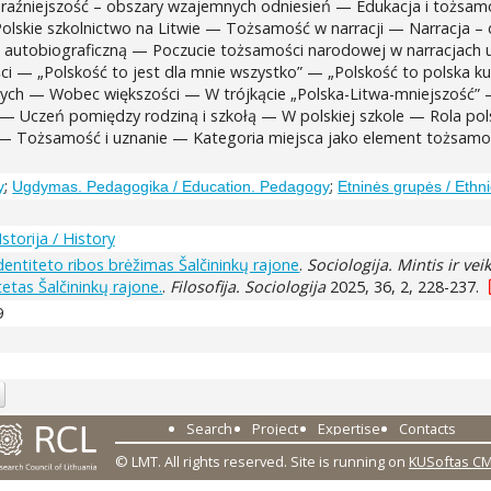
i teraźniejszość – obszary wzajemnych odniesień — Edukacja i tożs
olskie szkolnictwo na Litwie — Tożsamość w narracji — Narracja 
tobiograficzną — Poczucie tożsamości narodowej w narracjach uczn
i — „Polskość to jest dla mnie wszystko” — „Polskość to polska ku
ch — Wobec większości — W trójkącie „Polska-Litwa-mniejszość” —
— Uczeń pomiędzy rodziną i szkołą — W polskiej szkole — Rola pol
 — Tożsamość i uznanie — Kategoria miejsca jako element tożsam
;
;
y
Ugdymas. Pedagogika / Education. Pedagogy
Etninės grupės / Ethn
Istorija / History
 identiteto ribos brėžimas Šalčininkų rajone
.
Sociologija. Mintis ir ve
tetas Šalčininkų rajone.
.
Filosofija. Sociologija
2025, 36, 2, 228-237.
9
Search
Project
Expertise
Contacts
© LMT. All rights reserved.
Site is running on
KUSoftas C