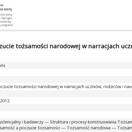
cie tożsamości narodowej w narracjach ucznió
ons
ucie tożsamości narodowej w narracjach uczniów, rodziców i nauczy
2012.
tencjalny i badawczy — Struktura i procesy konstruowania Tożs
ożsamość a poczucie tożsamości — Tożsamość narodowa — Tożsam