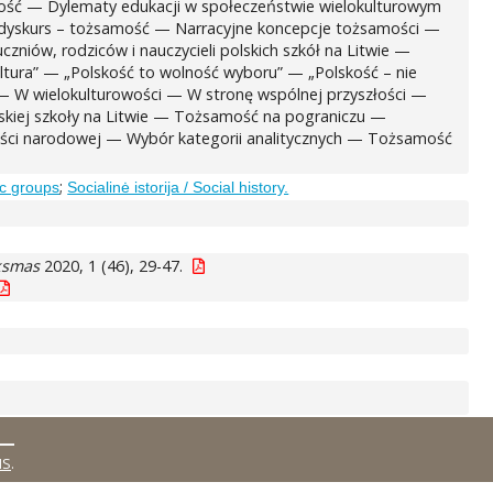
amość — Dylematy edukacji w społeczeństwie wielokulturowym
– dyskurs – tożsamość — Narracyjne koncepcje tożsamości —
iów, rodziców i nauczycieli polskich szkół na Litwie —
ltura” — „Polskość to wolność wyboru” — „Polskość – nie
 W wielokulturowości — W stronę wspólnej przyszłości —
skiej szkoły na Litwie — Tożsamość na pograniczu —
ości narodowej — Wybór kategorii analitycznych — Tożsamość
;
ic groups
Socialinė istorija / Social history.
iksmas
2020, 1 (46), 29-47.
MS
.