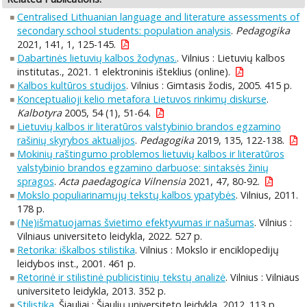
Centralised Lithuanian language and literature assessments of
secondary school students: population analysis
.
Pedagogika
2021, 141, 1, 125-145.
Dabartinės lietuvių kalbos žodynas.
. Vilnius : Lietuvių kalbos
institutas., 2021. 1 elektroninis išteklius (online).
Kalbos kultūros studijos
. Vilnius : Gimtasis žodis, 2005. 415 p.
Konceptualioji kelio metafora Lietuvos rinkimų diskurse
.
Kalbotyra
2005, 54 (1), 51-64.
Lietuvių kalbos ir literatūros valstybinio brandos egzamino
rašinių skyrybos aktualijos
.
Pedagogika
2019, 135, 122-138.
Mokinių raštingumo problemos lietuvių kalbos ir literatūros
valstybinio brandos egzamino darbuose: sintaksės žinių
spragos
.
Acta paedagogica Vilnensia
2021, 47, 80-92.
Mokslo populiarinamųjų tekstų kalbos ypatybės
. Vilnius, 2011.
178 p.
(Ne)išmatuojamas švietimo efektyvumas ir našumas
. Vilnius :
Vilniaus universiteto leidykla, 2022. 527 p.
Retorika: iškalbos stilistika
. Vilnius : Mokslo ir enciklopedijų
leidybos inst., 2001. 461 p.
Retorinė ir stilistinė publicistinių tekstų analizė
. Vilnius : Vilniaus
universiteto leidykla, 2013. 352 p.
Stilistika
. Šiauliai : Šiaulių universiteto leidykla, 2012. 113 p.