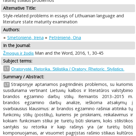
rašinių stiliaus problemos
Alternative Title:
Style-related problems in essays of Lithuanian language and
literature state maturity examination
Authors:
Smetonienė, Irena
Petrėnienė, Ona
In the Journal:
Man and the Word, 2016, 1, 30-45
Žmogus ir žodis
Subject terms:
LT
Oratorystė. Retorika. Stilistika / Oratory. Rhetoric. Stylistics.
Summary / Abstract:
Straipsnyje aptariamos pagrindinės problemos, su kuriomis
LT
susiduriama vertinant Lietuvių kalbos ir literatūros valstybinio
brandos egzamino darbų stilių. Remiantis 2013–2015 m.
brandos egzamino darbų analize, ieškoma atsakymų į
svarbiausius klausimus: ar brandos egzamino rašiniai atitinka tų
funkcinių stilių (postilių), kuriems jie priskiriami, reikalavimus ir
kokiam funkciniam stiliui jie turėtų būti skiriami, koks stilistikos
santykis su retorika ir kaip rašinys yra (ar turėtų būti)
komponuojamas, ar visuomet pagrįstas rašinio stiliaus kultūros