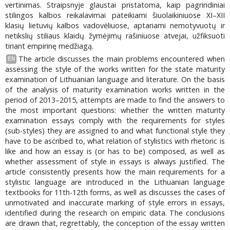
vertinimas. Straipsnyje glaustai pristatoma, kaip pagrindiniai
stilingos kalbos reikalavimai pateikiami šiuolaikiniuose XI–XII
klasių lietuvių kalbos vadovėliuose, aptariami nemotyvuotų ir
netikslių stiliaus klaidų žymėjimų rašiniuose atvejai, užfiksuoti
tiriant empirinę medžiagą.
The article discusses the main problems encountered when
EN
assessing the style of the works written for the state maturity
examination of Lithuanian language and literature. On the basis
of the analysis of maturity examination works written in the
period of 2013–2015, attempts are made to find the answers to
the most important questions: whether the written maturity
examination essays comply with the requirements for styles
(sub-styles) they are assigned to and what functional style they
have to be ascribed to, what relation of stylistics with rhetoric is
like and how an essay is (or has to be) composed, as well as
whether assessment of style in essays is always justified. The
article consistently presents how the main requirements for a
stylistic language are introduced in the Lithuanian language
textbooks for 11th-12th forms, as well as discusses the cases of
unmotivated and inaccurate marking of style errors in essays,
identified during the research on empiric data. The conclusions
are drawn that, regrettably, the conception of the essay written