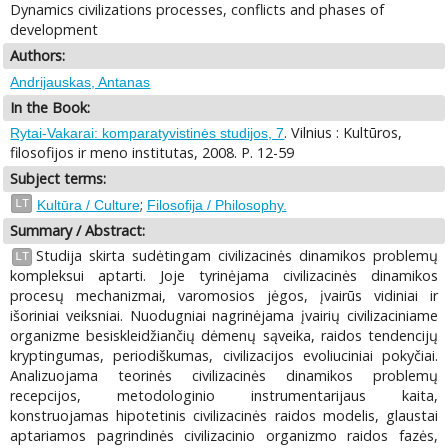
Dynamics civilizations processes, conflicts and phases of
development
Authors:
Andrijauskas, Antanas
In the Book:
. Vilnius : Kultūros,
Rytai-Vakarai: komparatyvistinės studijos, 7
filosofijos ir meno institutas, 2008. P. 12-59
Subject terms:
;
LT
Kultūra / Culture
Filosofija / Philosophy.
Summary / Abstract:
Studija skirta sudėtingam civilizacinės dinamikos problemų
LT
kompleksui aptarti. Joje tyrinėjama civilizacinės dinamikos
procesų mechanizmai, varomosios jėgos, įvairūs vidiniai ir
išoriniai veiksniai. Nuodugniai nagrinėjama įvairių civilizaciniame
organizme besiskleidžiančių dėmenų sąveika, raidos tendencijų
kryptingumas, periodiškumas, civilizacijos evoliuciniai pokyčiai.
Analizuojama teorinės civilizacinės dinamikos problemų
recepcijos, metodologinio instrumentarijaus kaita,
konstruojamas hipotetinis civilizacinės raidos modelis, glaustai
aptariamos pagrindinės civilizacinio organizmo raidos fazės,