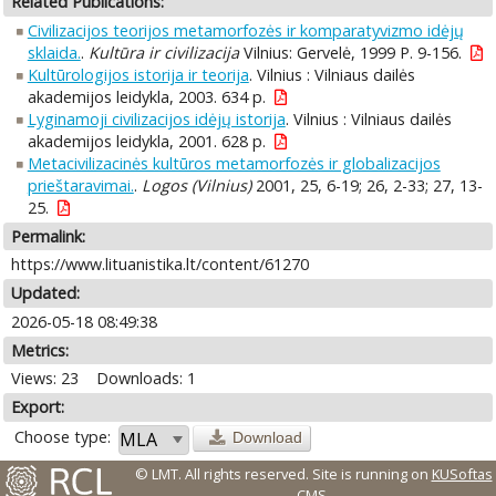
Related Publications:
Civilizacijos teorijos metamorfozės ir komparatyvizmo idėjų
sklaida.
.
Kultūra ir civilizacija
Vilnius: Gervelė, 1999 P. 9-156.
Kultūrologijos istorija ir teorija
. Vilnius : Vilniaus dailės
akademijos leidykla, 2003. 634 p.
Lyginamoji civilizacijos idėjų istorija
. Vilnius : Vilniaus dailės
akademijos leidykla, 2001. 628 p.
Metacivilizacinės kultūros metamorfozės ir globalizacijos
prieštaravimai.
.
Logos (Vilnius)
2001, 25, 6-19; 26, 2-33; 27, 13-
25.
Permalink:
https://www.lituanistika.lt/content/61270
Updated:
2026-05-18 08:49:38
Metrics:
Views: 23
Downloads: 1
Export:
Choose type:
Download
© LMT. All rights reserved.
Site is running on
KUSoftas
CMS
.