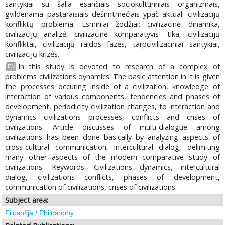
santykiai su šalia esančiais sociokultūriniais organizmais,
gvildenama pastaraisiais dešimtmečiais ypač aktuali civilizacijų
konfliktų problema. Esminiai žodžiai: civilizacinė dinamika,
civilizacijų analizė, civilizacinė komparatyvis- tika, civilizacijų
konfliktai, civilizacijų raidos fazės, tarpcivilizaciniai santykiai,
civilizacijų krizės.
In this study is devoted to research of a complex of
EN
problems civilizations dynamics. The basic attention in it is given
the processes occuring inside of a civilization, knowledge of
interaction of various components, tendencies and phases of
development, periodicity civilization changes, to interaction and
dynamics civilizations processes, conflicts and crises of
civilizations. Article discusses of multi-dialogue among
civilizations has been done basically by analyzing aspects of
cross-cultural communication, intercultural dialog, delimiting
many other aspects of the modern comparative study of
civilizations. Keywords: Civilizations dynamics, intercultural
dialog, civilizations conflicts, phases of development,
communication of civilizations, crises of civilizations.
Subject area:
Filosofija / Philosophy