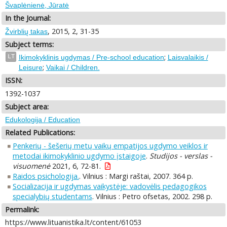
Švaplėnienė, Jūratė
In the Journal:
, 2015, 2, 31-35
Žvirblių takas
Subject terms:
;
LT
Ikimokyklinis ugdymas / Pre-school education
Laisvalaikis /
;
Leisure
Vaikai / Children.
ISSN:
1392-1037
Subject area:
Edukologija / Education
Related Publications:
Penkerių - šešerių metų vaikų empatijos ugdymo veiklos ir
metodai ikimokyklinio ugdymo įstaigoje
.
Studijos - verslas -
visuomenė
2021, 6, 72-81.
Raidos psichologija.
. Vilnius : Margi raštai, 2007. 364 p.
Socializacija ir ugdymas vaikystėje: vadovėlis pedagogikos
specialybių studentams
. Vilnius : Petro ofsetas, 2002. 298 p.
Permalink:
https://www.lituanistika.lt/content/61053