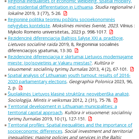
Regional inequalities of economic wellbeing, spatial mobility,
and residential differentiation in Lithuania
.
Studia regionalne i
lokalne
2019, 3 (77), 5-26.
Regioninė politika teoriniu požiūriu socioekonominės
nelygybės kontekste
.
Mokslinės minties šventė, 2023.
Vilnius :
Mykolo Romerio universitetas, 2023 p. 998-1017.
Rezidencinė diferenciacija Baltijos šalyse XXI a. pradžioje
.
Lietuvos socialinė raida
2019, 8, Regioniniai socialinės
diferenciacijos ypatumai, 13-30.
Rezidencinė diferenciacija ir skirtumai Lietuvos moderniajame
mieste: (po)sovietinis ar Vakarų miestas?
.
Kultūra ir
visuomenė: socialinių tyrimų žurnalas
2013, 4 (2), 67-101.
Spatial analysis of Lithuanian youth turnout: results of 2016-
2020 parliamentary elections
.
Geographia Polonica
2023, 96,
2, p.
Šiuolaikinės Lietuvos klasinė struktūra: neovėberiška analizė
.
Sociologija. Mintis ir veiksmas
2012, 2 (31), 75-78.
Territorial development in Lithuanian municipalities: a
territorial capital approach
.
Kultūra ir visuomenė: socialinių
tyrimų žurnalas
2019, 10 (1), 127-151.
Territorial profiles: Spatial inequalities and the importance of
socioeconomic differences
.
Social investment and territorial
inequalities: maping policies and services in the Baltic