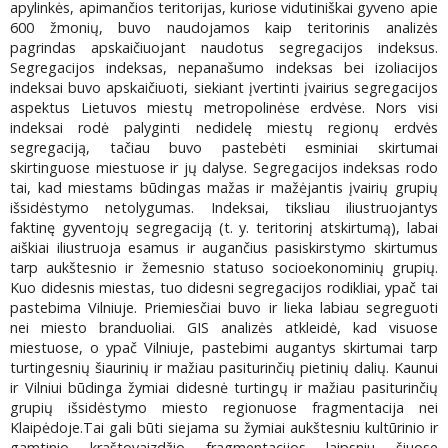
apylinkės, apimančios teritorijas, kuriose vidutiniškai gyveno apie
600 žmonių, buvo naudojamos kaip teritorinis analizės
pagrindas apskaičiuojant naudotus segregacijos indeksus.
Segregacijos indeksas, nepanašumo indeksas bei izoliacijos
indeksai buvo apskaičiuoti, siekiant įvertinti įvairius segregacijos
aspektus Lietuvos miestų metropolinėse erdvėse. Nors visi
indeksai rodė palyginti nedidelę miestų regionų erdvės
segregaciją, tačiau buvo pastebėti esminiai skirtumai
skirtinguose miestuose ir jų dalyse. Segregacijos indeksas rodo
tai, kad miestams būdingas mažas ir mažėjantis įvairių grupių
išsidėstymo netolygumas. Indeksai, tiksliau iliustruojantys
faktinę gyventojų segregaciją (t. y. teritorinį atskirtumą), labai
aiškiai iliustruoja esamus ir augančius pasiskirstymo skirtumus
tarp aukštesnio ir žemesnio statuso socioekonominių grupių.
Kuo didesnis miestas, tuo didesni segregacijos rodikliai, ypač tai
pastebima Vilniuje. Priemiesčiai buvo ir lieka labiau segreguoti
nei miesto branduoliai. GIS analizės atkleidė, kad visuose
miestuose, o ypač Vilniuje, pastebimi augantys skirtumai tarp
turtingesnių šiaurinių ir mažiau pasiturinčių pietinių dalių. Kaunui
ir Vilniui būdinga žymiai didesnė turtingų ir mažiau pasiturinčių
grupių išsidėstymo miesto regionuose fragmentacija nei
Klaipėdoje.Tai gali būti siejama su žymiai aukštesniu kultūrinio ir
gamtinio kraštovaizdžio fragmentacijos laipsniu šiuose