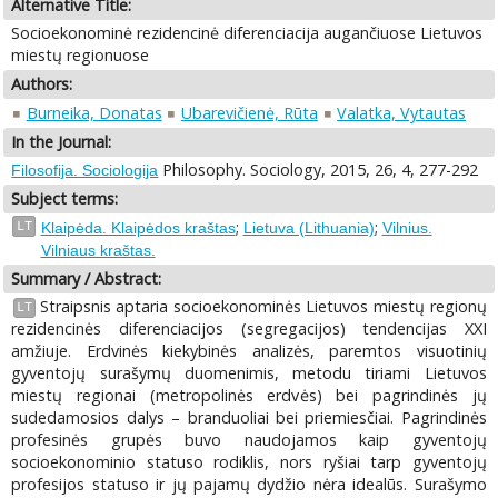
Alternative Title:
Socioekonominė rezidencinė diferenciacija augančiuose Lietuvos
miestų regionuose
Authors:
Burneika, Donatas
Ubarevičienė, Rūta
Valatka, Vytautas
In the Journal:
Philosophy. Sociology, 2015, 26, 4, 277-292
Filosofija. Sociologija
Subject terms:
;
;
LT
Klaipėda. Klaipėdos kraštas
Lietuva (Lithuania)
Vilnius.
Vilniaus kraštas.
Summary / Abstract:
Straipsnis aptaria socioekonominės Lietuvos miestų regionų
LT
rezidencinės diferenciacijos (segregacijos) tendencijas XXI
amžiuje. Erdvinės kiekybinės analizės, paremtos visuotinių
gyventojų surašymų duomenimis, metodu tiriami Lietuvos
miestų regionai (metropolinės erdvės) bei pagrindinės jų
sudedamosios dalys – branduoliai bei priemiesčiai. Pagrindinės
profesinės grupės buvo naudojamos kaip gyventojų
socioekonominio statuso rodiklis, nors ryšiai tarp gyventojų
profesijos statuso ir jų pajamų dydžio nėra idealūs. Surašymo