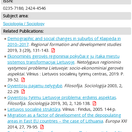
ISSN:
0235-7186; 2424-4546
Subject area:
Sociologija / Sociology
Related Publications:
Demographic and social changes in suburbs of Klaipėda in
2010–2017
.
Regional formation and development studies
2019, 3 (29), 131-143.
Ekonominės gerovės regioniniai pokyčiai ir jų įtaka miestų
sistemos transformacijai Lietuvoje
.
Netolygaus regioninio
vystymosi problema Lietuvoje: socio-ekonominiai gerovės
aspektai.
Vilnius : Lietuvos socialinių tyrimų centras, 2019. P.
39-52.
Gyventojų pajamų nelygybė
.
Filosofija. Sociologija
2003, 2,
22-29.
Gyventojų tyrimų Lietuvoje problema: erdvinis aspektas
.
Filosofija. Sociologija
2019, 30, 2, 126-138.
Lietuvos socialinė struktūra
. Vilnius : Firidus, 2005. 144 p.
Migration as a factor of development of the depopulating
areas in East EU countries – the case of Lithuania
.
Europa XXI
2014, 27, 79-95.