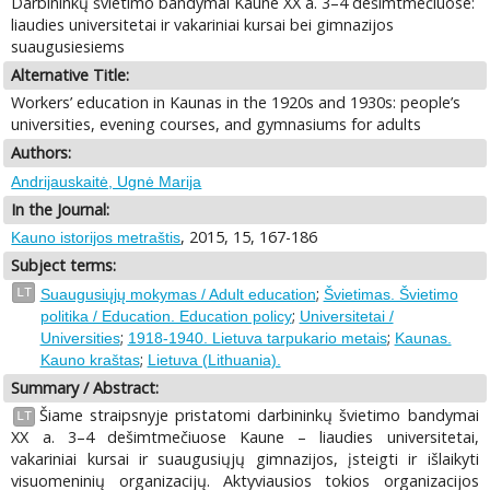
Darbininkų švietimo bandymai Kaune XX a. 3–4 dešimtmečiuose:
liaudies universitetai ir vakariniai kursai bei gimnazijos
suaugusiesiems
Alternative Title:
Workers’ education in Kaunas in the 1920s and 1930s: people’s
universities, evening courses, and gymnasiums for adults
Authors:
Andrijauskaitė, Ugnė Marija
In the Journal:
, 2015, 15, 167-186
Kauno istorijos metraštis
Subject terms:
;
LT
Suaugusiųjų mokymas / Adult education
Švietimas. Švietimo
;
politika / Education. Education policy
Universitetai /
;
;
Universities
1918-1940. Lietuva tarpukario metais
Kaunas.
;
Kauno kraštas
Lietuva (Lithuania).
Summary / Abstract:
Šiame straipsnyje pristatomi darbininkų švietimo bandymai
LT
XX a. 3–4 dešimtmečiuose Kaune – liaudies universitetai,
vakariniai kursai ir suaugusiųjų gimnazijos, įsteigti ir išlaikyti
visuomeninių organizacijų. Aktyviausios tokios organizacijos