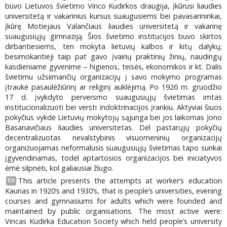
buvo Lietuvos švietimo Vinco Kudirkos draugija, įkūrusi liaudies
universitetą ir vakarinius kursus suaugusiems bei pavasarininkai,
įkūrę Motiejaus Valančiaus liaudies universitetą ir vakarinę
suaugusiųjų gimnaziją. Šios švietimo institucijos buvo skirtos
dirbantiesiems, ten mokyta lietuvių kalbos ir kitų dalykų;
besimokantieji taip pat gavo įvairių praktinių žinių, naudingų
kasdieniame gyvenime – higienos, teisės, ekonomikos ir kt. Dalis
švietimu užsiimančių organizacijų į savo mokymo programas
įtraukė pasaulėžiūrinį ar religinį auklėjimą. Po 1926 m. gruodžio
17 d. įvykdyto perversmo suaugusiųjų švietimas imtas
institucionalizuoti bei versti indoktrinacijos įrankiu. Aktyviai šiuos
pokyčius vykdė Lietuvių mokytojų sąjunga bei jos laikomas Jono
Basanavičiaus liaudies universitetas. Dėl pastarųjų pokyčių
decentralizuotas nevalstybinis visuomeninių organizacijų
organizuojamas neformalusis suaugusiųjų švietimas tapo sunkai
įgyvendinamas, todėl aptartosios organizacijos bei iniciatyvos
ėmė silpnėti, kol galiausiai žlugo.
This article presents the attempts at worker‘s education
EN
Kaunas in 1920‘s and 1930‘s, that is people‘s universities, evening
courses and gymnasiums for adults which were founded and
maintained by public organisations. The most active were:
Vincas Kudirka Education Society which held people‘s university