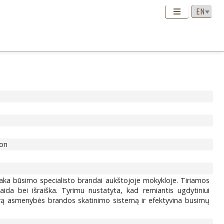
ion
aka būsimo specialisto brandai aukštojoje mokykloje. Tiriamos
aida bei išraiška. Tyrimu nustatyta, kad remiantis ugdytiniui
drą asmenybės brandos skatinimo sistemą ir efektyvina busimų