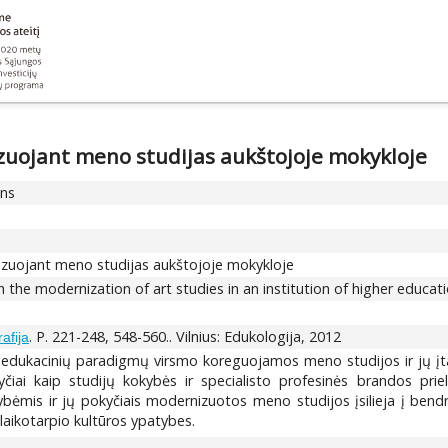
uojant meno studijas aukštojoje mokykloje
ons
zuojant meno studijas aukštojoje mokykloje
gh the modernization of art studies in an institution of higher educat
. P. 221-248, 548-560.. Vilnius: Edukologija, 2012
afija
r edukacinių paradigmų virsmo koreguojamos meno studijos ir jų įt
iai kaip studijų kokybės ir specialisto profesinės brandos priel
ėmis ir jų pokyčiais modernizuotos meno studijos įsilieja į ben
 laikotarpio kultūros ypatybes.