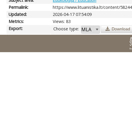
Subject area:
Edukologija / Education
Permalink:
https://www.lituanistika.lt/content/5824
Updated:
2026-04-17 07:54:09
Metrics:
Views: 83
Export:
Choose type:
Download