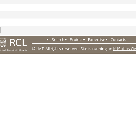
4
Search
Project
Expertise
Contacts
© LMT. All rights reserved.
Site is running on
KUSoftas C