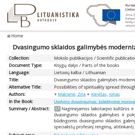
Home
Dvasingumo sklaidos galimybės moderniz
Collection:
Mokslo publikacijos / Scientific publicati
Document Type:
Knygų dalys / Parts of the books
Language:
Lietuvių kalba / Lithuanian
Title:
Dvasingumo sklaidos galimybės moderni
Alternative Title:
Possibilities of spirituality spread throu
Authors:
Malcienė, Zita
Kievišas, Jonas
In the Book:
Ugdymo dvasingumas: kolektyvinė monogr
Summary / Abstract:
Nagrinėjamos laikotarpio kultūros i
LT
dvasingumo sklaidos galimybės ir pokyč
būdingomis dvasingumo sklaidos galimyb
specialistų profesinį rengimą, atitinkantį