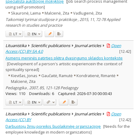
specialistą aukštojoje mokykloje
[Job search process management
using self-promotion]
Skauronė, Laima
Malcienė, Zita
Vadlugienė, Zita
Taikomieji tyrimai studijose ir praktikoje , 2015, 11, 72-78 Applied
research in studies and practice
LT
EN
Lituanistika
Scientific publications
Journal articles
Open
Access (CC) BY-SA 4.0
[
12.42
]
Asmens meninės patirties plėtra dvasingumo sklaidos kontekste
[Development of a person's artistic experiencein the context of
spirituality spread]
Kievišas, Jonas
Gaučaitė, Ramutė
Kondratienė, Rimantė
Malcienė, Zita
Pedagogika , 2007, 85, 121-128 Pedagogy
Views:
110
Downloads:
6
Captured:
2026-07-30 00:00:43
LT
EN
Lituanistika
Scientific publications
Journal articles
Open
Access (CC) BY
[
12.42
]
Darbuotojų žinių poreikis šiuolaikinėje organizacijoje
[Needs for the
employee knowledge in modern organizations]