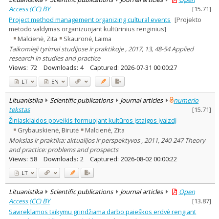
Access (CC) BY
[
15.71
]
Project method management organizing cultural events
[Projekto
metodo valdymas organizuojant kultūrinius renginius]
Malcienė, Zita
Skauronė, Laima
Taikomieji tyrimai studijose ir praktikoje , 2017, 13, 48-54 Applied
research in studies and practice
Views:
72
Downloads:
4
Captured:
2026-07-31 00:00:27
LT
EN
Lituanistika
Scientific publications
Journal articles
numerio
tekstas
[
15.71
]
Žiniasklaidos poveikis formuojant kultūros įstaigos įvaizdį
Grybauskienė, Birutė
Malcienė, Zita
Mokslas ir praktika: aktualijos ir perspektyvos , 2011, 240-247 Theory
and practice: problems and prospects
Views:
58
Downloads:
2
Captured:
2026-08-02 00:00:22
LT
Lituanistika
Scientific publications
Journal articles
Open
Access (CC) BY
[
13.87
]
Savireklamos taikymu grindžiama darbo paieškos erdvė rengiant