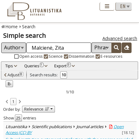
Home
Search
Simple search
Advanced search
Open access
Science
Dissemination
E-resources
Tips
Queries
Export
1
0
Adjusted by criteria
Adjust
Search results:
0
10
0
Year
–
2007
2021
1/10
Refine
:
1
Open access
9
Relevance
Order by:
Scientific publications
10
Document Type
:
Show
entries
Books & books parts
1
Lituanistika
Scientific publications
Journal articles
Open
Journal articles
8
Access (CC) BY
[
18.12
]
Dissertations
1