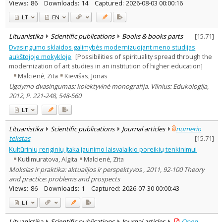
Views:
86
Downloads:
14
Captured:
2026-08-03 00:00:16
LT
EN
Lituanistika
Scientific publications
Books & books parts
[
15.71
]
Dvasingumo sklaidos galimybės modernizuojant meno studijas
aukštojoje mokykloje
[Possibilities of spirituality spread through the
modernization of art studies in an institution of higher education]
Malcienė, Zita
Kievišas, Jonas
Ugdymo dvasingumas: kolektyvinė monografija. Vilnius: Edukologija,
2012, P. 221-248, 548-560
LT
Lituanistika
Scientific publications
Journal articles
numerio
tekstas
[
15.71
]
Kultūrinių renginių įtaka jaunimo laisvalaikio poreikių tenkinimui
Kutlimuratova, Algita
Malcienė, Zita
Mokslas ir praktika: aktualijos ir perspektyvos , 2011, 92-100 Theory
and practice: problems and prospects
Views:
86
Downloads:
1
Captured:
2026-07-30 00:00:43
LT
Lituanistika
Scientific publications
Journal articles
Open