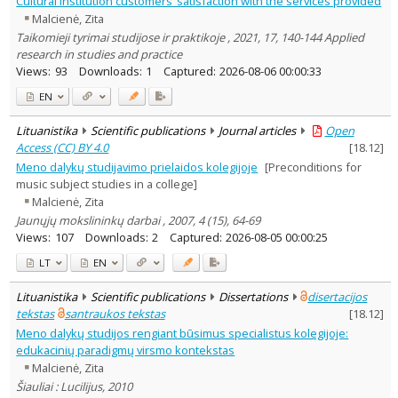
Cultural institution customers’ satisfaction with the services provided
Subject area
:
Malcienė, Zita
Education
5
Taikomieji tyrimai studijose ir praktikoje , 2021, 17, 140-144 Applied
Sociology
1
research in studies and practice
Management
5
Views:
93
Downloads:
1
Captured:
2026-08-06 00:00:33
Text language
EN
Country of publication
Historical periods
Lituanistika
Scientific publications
Journal articles
Open
Lithuanian place names
Access (CC) BY 4.0
[
18.12
]
Meno dalykų studijavimo prielaidos kolegijoje
[Preconditions for
Subject
music subject studies in a college]
Journal
Malcienė, Zita
Jaunųjų mokslininkų darbai , 2007, 4 (15), 64-69
Views:
107
Downloads:
2
Captured:
2026-08-05 00:00:25
LT
EN
Lituanistika
Scientific publications
Dissertations
disertacijos
tekstas
santraukos tekstas
[
18.12
]
Meno dalykų studijos rengiant būsimus specialistus kolegijoje:
edukacinių paradigmų virsmo kontekstas
Malcienė, Zita
Šiauliai : Lucilijus, 2010