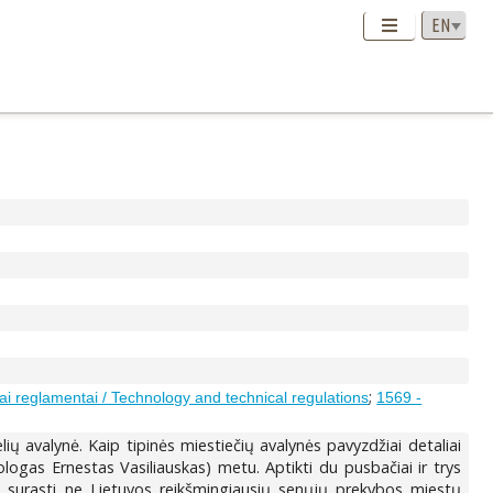
;
iai reglamentai / Technology and technical regulations
1569 -
ių avalynė. Kaip tipinės miestiečių avalynės pavyzdžiai detaliai
ologas Ernestas Vasiliauskas) metu. Aptikti du pusbačiai ir trys
iai, surasti ne Lietuvos reikšmingiausių senųjų prekybos miestų