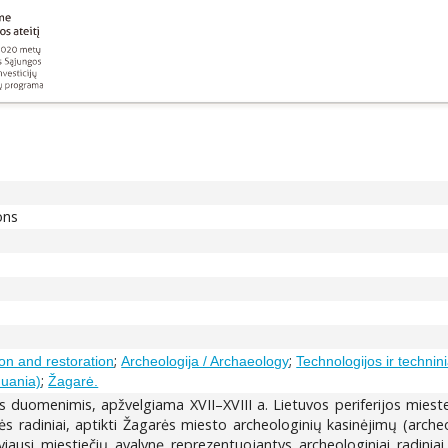
ons
;
;
on and restoration
Archeologija / Archaeology
Technologijos ir technin
;
huania)
Žagarė.
is duomenimis, apžvelgiama XVII–XVIII a. Lietuvos periferijos miestel
nės radiniai, aptikti Žagarės miesto archeologinių kasinėjimų (arche
atyviausi miestiečių avalynę reprezentuojantys archeologiniai radin