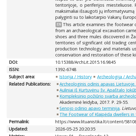
teritorijoje, o periferijos miesteliuos
maksimaliai išsaugoti jų informatyvumą t
palyginti su to laikotarpio Vakarų Europ
This article examines the footwear o
EN
from an archaeological excavation carrie
shoes and three mules discovered in Ža
territories of significant old trading c
production technology and materials u
conservation and restoration of these ki
DOI:
10.15388/ArchLit.2015.16.9845
ISSN:
1392-6748
Subject area:
Istorija / History
Archeologija / Arc
Related Publications:
Archeologinis odinis apavas Lietuvoje
Auliniai iš Kurtuvėnų šv. Apaštalo Jokū
Kompleksinio požiūrio svarba archeolo
Akademinė leidyba, 2017. P. 29-55.
Senojo odinio apavo terminija
.
Lietuv
The Footwear of Klaipėda dwellers in 
Permalink:
https://www.lituanistika.lt/content/5810
Updated:
2026-05-25 20:20:35