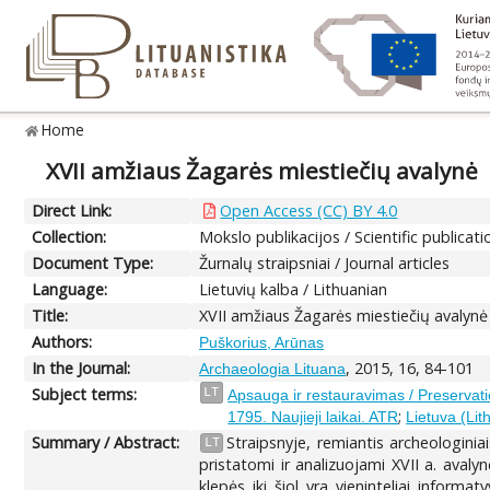
Home
XVII amžiaus Žagarės miestiečių avalynė
Direct Link:
Open Access (CC) BY 4.0
Collection:
Mokslo publikacijos / Scientific publicati
Document Type:
Žurnalų straipsniai / Journal articles
Language:
Lietuvių kalba / Lithuanian
Title:
XVII amžiaus Žagarės miestiečių avalynė
Authors:
Puškorius, Arūnas
In the Journal:
, 2015, 16, 84-101
Archaeologia Lituana
Subject terms:
LT
Apsauga ir restauravimas / Preservati
;
1795. Naujieji laikai. ATR
Lietuva (Lit
Summary / Abstract:
Straipsnyje, remiantis archeologinia
LT
pristatomi ir analizuojami XVII a. avaly
klepės iki šiol yra vieninteliai inform