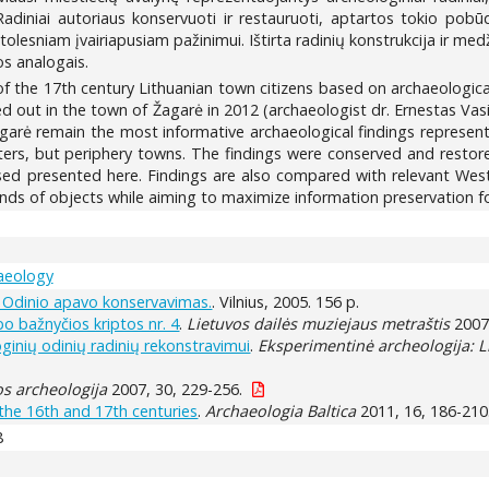
e. Radiniai autoriaus konservuoti ir restauruoti, aptartos tokio po
olesniam įvairiapusiam pažinimui. Ištirta radinių konstrukcija ir me
os analogais.
f the 17th century Lithuanian town citizens based on archaeological
d out in the town of Žagarė in 2012 (archaeologist dr. Ernestas Vas
garė remain the most informative archaeological findings represent
enters, but periphery towns. The findings were conserved and restore
sed presented here. Findings are also compared with relevant Wes
nds of objects while aiming to maximize information preservation fo
haeology
. Odinio apavo konservavimas.
. Vilnius, 2005. 156 p.
bo bažnyčios kriptos nr. 4
.
Lietuvos dailės muziejaus metraštis
2007,
ginių odinių radinių rekonstravimui
.
Eksperimentinė archeologija: Li
os archeologija
2007, 30, 229-256.
the 16th and 17th centuries
.
Archaeologia Baltica
2011, 16, 186-210
8