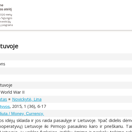
etuvoje
ons
etuvoje
 World War II
utas
Novickytė, Lina
, 2015, 1 (36), 6-17
ktyvos
aliuta / Money. Currency.
 idėjų sklaida ir jos raida pasaulyje ir Lietuvoje. Ypač didelis dė
ooperatyvų) Lietuvoje iki Pirmojo pasaulinio karo ir prieškariu. T