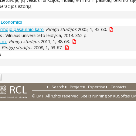
ietuvoje, jų veiklos funkcijos, indėlių ėmimo ir paskolų teikimo sąl
eracijos istoriją.
 Economics
irmojo pasaulinio karo
.
Pinigų studijos
2005, 1, 43-60.
ius : Vilniaus universiteto leidykla, 2014. 352 p.
4 m.
.
Pinigų studijos
2011, 1, 48-63.
.
Pinigų studijos
2008, 1, 53-67.
3
Search
Project
Expertise
Contacts
© LMT. All rights reserved.
Site is running on
KUSoftas C