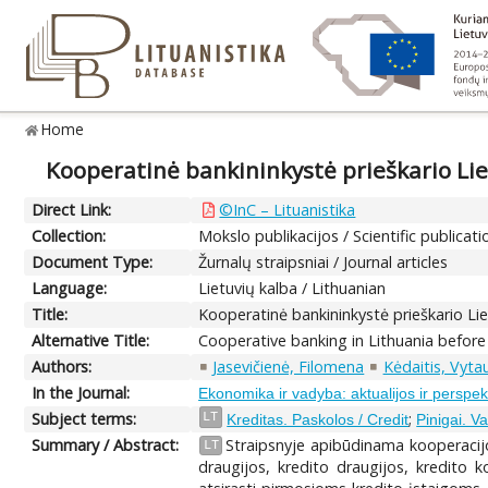
Home
Kooperatinė bankininkystė prieškario Li
Direct Link:
©InC – Lituanistika
Collection:
Mokslo publikacijos / Scientific publicati
Document Type:
Žurnalų straipsniai / Journal articles
Language:
Lietuvių kalba / Lithuanian
Title:
Kooperatinė bankininkystė prieškario Li
Alternative Title:
Cooperative banking in Lithuania before
Authors:
Jasevičienė, Filomena
Kėdaitis, Vyta
In the Journal:
Ekonomika ir vadyba: aktualijos ir perspe
Subject terms:
;
LT
Kreditas. Paskolos / Credit
Pinigai. V
Summary / Abstract:
Straipsnyje apibūdinama kooperacijos
LT
draugijos, kredito draugijos, kredito k