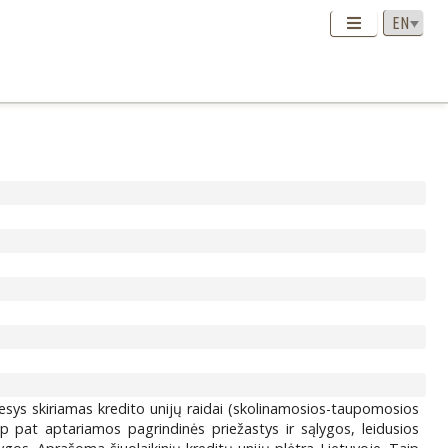
mesys skiriamas kredito unijų raidai (skolinamosios-taupomosios
aip pat aptariamos pagrindinės priežastys ir sąlygos, leidusios