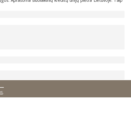
ygos. Aprašoma šiuolaikinių kreditų unijų plėtra Lietuvoje. Taip
MS
.