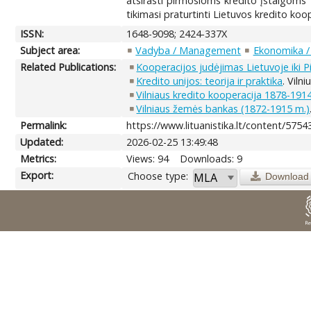
atsirasti pirmosioms kredito įstaigoms L
tikimasi praturtinti Lietuvos kredito koop
ISSN:
1648-9098; 2424-337X
Subject area:
Vadyba / Management
Ekonomika /
Related Publications:
Kooperacijos judėjimas Lietuvoje iki P
Kredito unijos: teorija ir praktika
. Viln
Vilniaus kredito kooperacija 1878-191
Vilniaus žemės bankas (1872-1915 m.)
Permalink:
https://www.lituanistika.lt/content/5754
Updated:
2026-02-25 13:49:48
Metrics:
Views: 94
Downloads: 9
Export:
Choose type:
Download