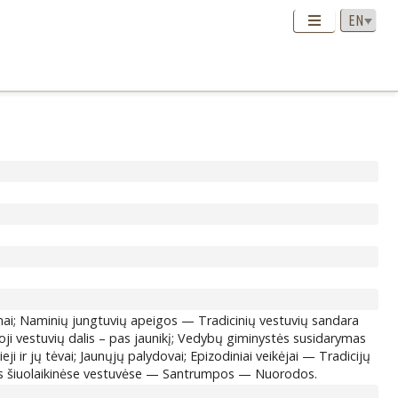
ksmai; Naminių jungtuvių apeigos — Tradicinių vestuvių sandara
troji vestuvių dalis – pas jaunikį; Vedybų giminystės susidarymas
ieji ir jų tėvai; Jaunųjų palydovai; Epizodiniai veikėjai — Tradicijų
iškos šiuolaikinėse vestuvėse — Santrumpos — Nuorodos.