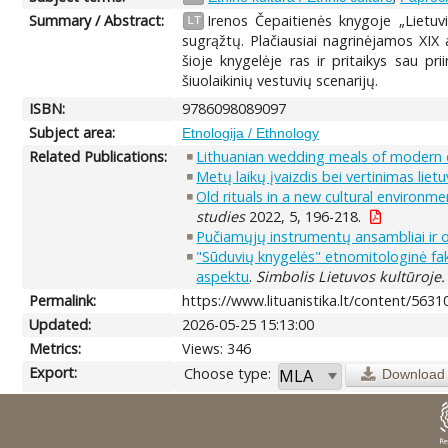
Summary / Abstract:
Irenos Čepaitienės knygoje „Lietuvi
LT
sugrąžtų. Plačiausiai nagrinėjamos XIX a
šioje knygelėje ras ir pritaikys sau p
šiuolaikinių vestuvių scenarijų.
ISBN:
9786098089097
Subject area:
Etnologija / Ethnology
Related Publications:
Lithuanian wedding meals of modern c
Metų laikų įvaizdis bei vertinimas liet
Old rituals in a new cultural environm
studies
2022, 5, 196-218.
Pučiamųjų instrumentų ansambliai ir or
"Sūduvių knygelės" etnomitologinė fakt
aspektu
.
Simbolis Lietuvos kultūroje.
Permalink:
https://www.lituanistika.lt/content/5631
Updated:
2026-05-25 15:13:00
Metrics:
Views: 346
Export:
Choose type:
Download