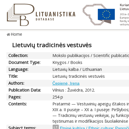
Home
Lietuvių tradicinės vestuvės
Collection:
Mokslo publikacijos / Scientific publicati
Document Type:
Knygos / Books
Language:
Lietuvių kalba / Lithuanian
Title:
Lietuvių tradicinės vestuvės
Authors:
Čepienė, Irena
Publication Data:
Vilnius : Žuvėdra, 2012.
Pages:
254 p
Contents:
Pratarmė — Vestuvinių apeigų ištakos ir 
XIX a. II pusėje – XX a. I pusėje: Piršly
— Tradicinių vestuvių veikėjai, jų funkcijo
tęstinumas ir modifikacijos šiuolaikinė
Subject terms:
;
LT
Etninė kultūra / Ethnic culture
Paproči