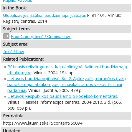
Kujalis, Pavelas
In the Book:
. P. 91-101.. Vilnius:
Globalizacijos iššūkiai baudžiamajai justicijai
Registrų centras, 2014
Subject terms:
LT
Baudžiamoji teisė / Criminal law.
Subject area:
Teisė / Law
Related Publications:
Būtinasis reikalingumas, kaip aplinkybė, šalinanti baudžiamąją
atsakomybę
. Vilnius, 2004. 194 lap.
Lietuvos baudžiamoji teisė. Kn. 2. Aplinkybės, darančios įtaką
baudžiamajai atsakomybei, ir nusikalstamos veikos teisiniai
padariniai
. Vilnius : Justitia, 2008. 479 p.
Lietuvos Respublikos baudžiamojo kodekso komentaras
.
Vilnius : Teisinės informacijos centras, 2004-2010. 3 d. (565,
568, 659 p.).
Permalink:
https://www.lituanistika.lt/content/56094
Updated: