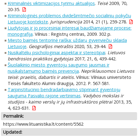
Kriminalinės viktimizacijos tyrimų aktualijos
.
Teisė
2009, 70,
20-35.
Kriminologinės problemos dvidešimtmečio socialinių pokyčių
Lietuvoje kontekste
.
Jurisprudencija
2014, 21 (1), 259-278.
Liudytojas ir jo procesiniai interesai baudžiamajame procese:
monografija
. Vilnius : Registrų centras, 2009. 302 p.
Miesto baimės teritorinė raiška: uždarų gyvenviečių sklaida
Lietuvoje
.
Geografijos metraštis
2020, 53, 29-44.
Nusikaltėlių psichologiniai aspektai ir stereotipai
.
Lietuvos
bendrosios praktikos gydytojas
2017, 21, 6, 439-442.
Šiuolaikinio miesto gyventojų saugumo jausmas ir
nusikalstamumo baimės prevencija
.
Nepriklausomos Lietuvos
teisė: praeitis, dabartis ir ateitis.
Vilnius: Vilniaus universiteto
Teisės fakulteto Alumni draugija, 2012. P. 567-581.
Tarpinstitucinio bendradarbiavimo stiprinant gyventojų
saugumą Pasvalio rajone vertinimas
.
Vadybos mokslas ir
studijos - kaimo verslų ir jų infrastruktūros plėtrai
2013, 35,
4, 623-631.
Permalink:
https://www.lituanistika.lt/content/5562
Updated: