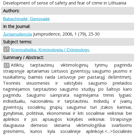
Development of sense of safety and fear of crime in Lithuania
Authors:
Babachinaitė, Genovaitė
In the Journal:
Jurisprudence, 2006, 1 (79), 25-30
Jurisprudencija
Subject terms:
LT
Kriminalistika. Kriminologija / Criminology.
Summary / Abstract:
Atliktų tarptautinių viktimologinių tyrimų pagrindu
LT
straipsnyje aptariamas Lietuvos gyventojų saugumo jausmo ir
nusikaltimų baimės raida Lietuvoje per pastarąjį dešimtmetį.
Teorinės visuomenės ir valstybės saugumo prielaidos
nagrinėjamos tarptautinio saugumo studijų po šaltojo karo
pagrindu. Saugumo samprata nagrinėjama trimis lygiais:
individualiu, nacionaliniu ir tarptautiniu. Individų ir įvairių
gyventojų socialinių grupių saugumui turi įtakos kariniai,
gynybiniai, politiniai, ekonominiai ir kiti socialiniai veiksniai bei
aplinkos ir jos apsaugos kokybės veiksniai. Straipsnyje
daugiausia dėmesio skiriama viktimologiškai svarbioms
grėsmėms, kurios kyla socialinėje aplinkoje.<...>Socialinės