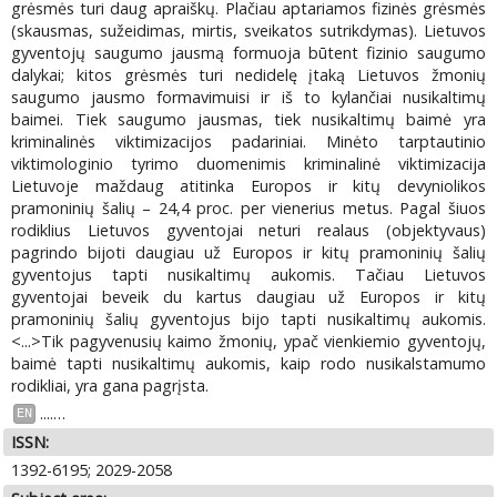
grėsmės turi daug apraiškų. Plačiau aptariamos fizinės grėsmės
(skausmas, sužeidimas, mirtis, sveikatos sutrikdymas). Lietuvos
gyventojų saugumo jausmą formuoja būtent fizinio saugumo
dalykai; kitos grėsmės turi nedidelę įtaką Lietuvos žmonių
saugumo jausmo formavimuisi ir iš to kylančiai nusikaltimų
baimei. Tiek saugumo jausmas, tiek nusikaltimų baimė yra
kriminalinės viktimizacijos padariniai. Minėto tarptautinio
viktimologinio tyrimo duomenimis kriminalinė viktimizacija
Lietuvoje maždaug atitinka Europos ir kitų devyniolikos
pramoninių šalių – 24,4 proc. per vienerius metus. Pagal šiuos
rodiklius Lietuvos gyventojai neturi realaus (objektyvaus)
pagrindo bijoti daugiau už Europos ir kitų pramoninių šalių
gyventojus tapti nusikaltimų aukomis. Tačiau Lietuvos
gyventojai beveik du kartus daugiau už Europos ir kitų
pramoninių šalių gyventojus bijo tapti nusikaltimų aukomis.
<...>Tik pagyvenusių kaimo žmonių, ypač vienkiemio gyventojų,
baimė tapti nusikaltimų aukomis, kaip rodo nusikalstamumo
rodikliai, yra gana pagrįsta.
....
…
EN
ISSN:
1392-6195; 2029-2058