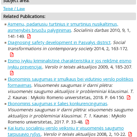
Subject area:
Teisė / Law
Related Publications:
Asmenų, padariusių turtinius ir smurtinius nusikaltimus,
asmenybės bruožų palyginimas
.
Socialinis darbas
2010, 9, 1,
141-149.
Diagnosing safety development in Pasvalys district
.
Social
transformations in contemporary society
2014, 2, 163-172.
Eismo įvykių kriminalistinė charakteristika ir jos reikšmė eismo
įvykių prevencijai.
.
Verslo ir teisės aktualijos
2009, 4, 185-207.
Ekonominis saugumas ir smulkaus bei vidutinio verslo politikos
formavimas
.
Visuomenės saugumas ir darni plėtra:
visuomenės saugumo aktualijos ir probleminiai klausimai. T.
2.
Kaunas : Mykolo Romerio universitetas, 2018. P. 64-150.
Ekonominis saugumas ir šalies konkurencingumas
.
Visuomenės saugumas ir darni plėtra: visuomenės saugumo
aktualijos ir probleminiai klausimai. T. 1.
Kaunas : Mykolo
Romerio universitetas, 2017. P. 33-48.
Kai kurių socialinių-verslo veiksnių ir visuomenės saugumo
tarpusavio ryšys.
.
Verslo ir teisės aktualijos
2008, 2, 10-22.