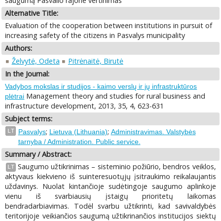
saugumą Pasvalio rajone vertinimas
Alternative Title:
Evaluation of the cooperation between institutions in pursuit of
increasing safety of the citizens in Pasvalys municipality
Authors:
Želvytė, Odeta
Pitrėnaitė, Birutė
In the Journal:
Vadybos mokslas ir studijos - kaimo verslų ir jų infrastruktūros
Management theory and studies for rural business and
plėtrai
infrastructure development, 2013, 35, 4, 623-631
Subject terms:
;
;
LT
Pasvalys
Lietuva (Lithuania)
Administravimas. Valstybės
tarnyba / Administration. Public service.
Summary / Abstract:
Saugumo užtikrinimas – sisteminio požiūrio, bendros veiklos,
LT
aktyvaus kiekvieno iš suinteresuotųjų įsitraukimo reikalaujantis
uždavinys. Nuolat kintančioje sudėtingoje saugumo aplinkoje
vienu iš svarbiausių įstaigų prioritetų laikomas
bendradarbiavimas. Todėl svarbu užtikrinti, kad savivaldybės
teritorijoje veikiančios saugumą užtikrinančios institucijos siektų