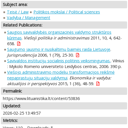
Subject area:
Teisė / Law
Politikos mokslai / Political sciences
Vadyba / Management
Related Publications:
Saugios savivaldybės organizacinės valdymo struktūros
kūrimas
.
Viešoji politika ir administravimas
2011, 10, 4, 642-
658.
Saugumo jausmo ir nusikaltimų baimės raida Lietuvoje
.
Jurisprudencija
2006, 1 (79), 25-30.
Savivaldos institucijų socialinis politinis veiksmingumas.
. Vilnius
: Mykolo Romerio universiteto Leidybos centras, 2006. 390 p.
Viešojo administravimo modelių transformacijos reikšmė
nepaprastųjų situacijų valdymui
.
Ekonomika ir vadyba:
aktualijos ir perspektyvos
2015, 1 (36), 48-59.
Permalink:
https://www.lituanistika.lt/content/53836
Updated:
2026-02-25 13:49:57
Metrics:
Views: 110
Downloads: 5