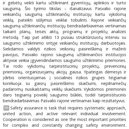
ir gebėtų veikti kartu užtikrinant gyventojų, aplinkos ir turto
saugumą. Šio tyrimo tikslas – išanalizavus Pasvalio rajone
veikiančių saugumą užtikrinančių institucijų kartu vykdomą
veiklą, pateikti siūlymus veiklai tobulinti. Rajone veikiančių
saugumą užtikrinančių institucijų bendradarbiavimas vertinamas
taikant planų, teisės aktų, programų ir projektų analizės
metodą. Taip pat atlikti 13 pusiau struktūrizuotų interviu su
saugumo užtikrinimo srityje veikiančių institucijų darbuotojais.
Siekdamos valdyti rizikos veiksnių pasireiškimą ir mažinti
pavojus, Pasvalio rajono saugumą užtikrinančios institucijos
aktyviai veikia įgyvendindamos saugumo užtikrinimo priemones.
Tai rodo vykdomų tarpinstitucinių projektų, prevencinių
priemonių, organizuojamų akcijų gausa. Ypatingas dėmesys ir
įdirbis orientuojamas į socialinės rizikos grupes teigiamai
koreliuoja su gaisrų pasireiškimo skaičiumi, nepilnamečių
padaromų nusikalstamų veiklų skaičiumi. Vykdomos priemonės
daro teigiamą poveikį saugumo būklei, todėl tarpinstitucinis
bendradarbiavimas Pasvalio rajone vertinamas kaip rezultatyvus.
Safety assurance is task that requires systematic approach,
EN
united action, and active relevant individual involvement.
Cooperation is considered as one the most important priorities
for complex and constantly changing safety environment.