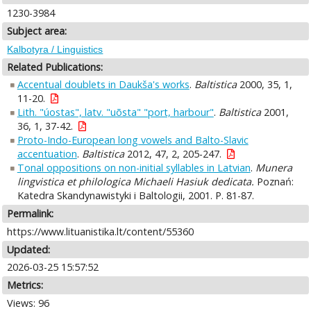
1230-3984
Subject area:
Kalbotyra / Linguistics
Related Publications:
Accentual doublets in Daukša's works
.
Baltistica
2000, 35, 1,
11-20.
Lith. "úostas", latv. "uõsta" "port, harbour"
.
Baltistica
2001,
36, 1, 37-42.
Proto-Indo-European long vowels and Balto-Slavic
accentuation
.
Baltistica
2012, 47, 2, 205-247.
Tonal oppositions on non-initial syllables in Latvian
.
Munera
lingvistica et philologica Michaeli Hasiuk dedicata.
Poznań:
Katedra Skandynawistyki i Baltologii, 2001. P. 81-87.
Permalink:
https://www.lituanistika.lt/content/55360
Updated:
2026-03-25 15:57:52
Metrics:
Views: 96