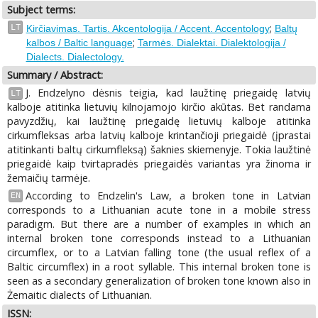
Subject terms:
;
LT
Kirčiavimas. Tartis. Akcentologija / Accent. Accentology
Baltų
;
kalbos / Baltic language
Tarmės. Dialektai. Dialektologija /
Dialects. Dialectology.
Summary / Abstract:
J. Endzelyno dėsnis teigia, kad laužtinę priegaidę latvių
LT
kalboje atitinka lietuvių kilnojamojo kirčio akūtas. Bet randama
pavyzdžių, kai laužtinę priegaidę lietuvių kalboje atitinka
cirkumfleksas arba latvių kalboje krintančioji priegaidė (įprastai
atitinkanti baltų cirkumfleksą) šaknies skiemenyje. Tokia laužtinė
priegaidė kaip tvirtapradės priegaidės variantas yra žinoma ir
žemaičių tarmėje.
According to Endzelin's Law, a broken tone in Latvian
EN
corresponds to a Lithuanian acute tone in a mobile stress
paradigm. But there are a number of examples in which an
internal broken tone corresponds instead to a Lithuanian
circumflex, or to a Latvian falling tone (the usual reflex of a
Baltic circumflex) in a root syllable. This internal broken tone is
seen as a secondary generalization of broken tone known also in
Żemaitic dialects of Lithuanian.
ISSN: