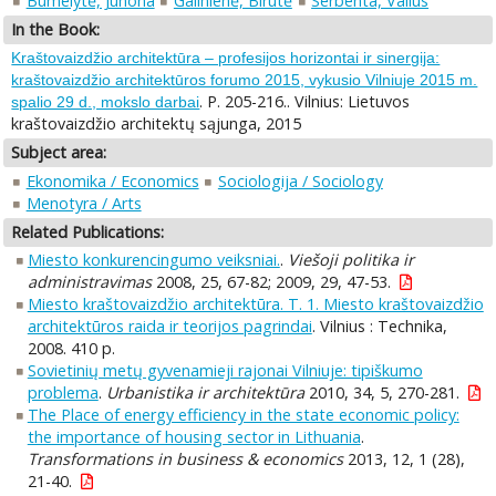
Bumelytė, Junona
Galinienė, Birutė
Serbenta, Valius
In the Book:
Kraštovaizdžio architektūra – profesijos horizontai ir sinergija:
kraštovaizdžio architektūros forumo 2015, vykusio Vilniuje 2015 m.
. P. 205-216.. Vilnius: Lietuvos
spalio 29 d., mokslo darbai
kraštovaizdžio architektų sąjunga, 2015
Subject area:
Ekonomika / Economics
Sociologija / Sociology
Menotyra / Arts
Related Publications:
Miesto konkurencingumo veiksniai.
.
Viešoji politika ir
administravimas
2008, 25, 67-82; 2009, 29, 47-53.
Miesto kraštovaizdžio architektūra. T. 1. Miesto kraštovaizdžio
architektūros raida ir teorijos pagrindai
. Vilnius : Technika,
2008. 410 p.
Sovietinių metų gyvenamieji rajonai Vilniuje: tipiškumo
problema
.
Urbanistika ir architektūra
2010, 34, 5, 270-281.
The Place of energy efficiency in the state economic policy:
the importance of housing sector in Lithuania
.
Transformations in business & economics
2013, 12, 1 (28),
21-40.