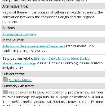
kompozitoriaus kilmės ir vaizduojamo regiono sąsajos
Alternative Title:
Regional theme in the opuses of Lithuanian academic music: the
correlation between the composer's origin and the regions
represented
Authors:
Apanavičienė, Virginija
In the Journal:
[Acta humanit. univ.
Acta humanitarica universitatis Saulensis
Saulensis], 2014, 19, 261-274
Taip pat paskelbta:
Etninės ir šiuolaikinės kultūros ženklai
Vilnius : Lietuvos Edukologijos universiteto
akademinėje muzikoje
leidykla, 2015.
Subject terms:
LT
Muzika / Music.
Summary / Abstract:
Regioniškumas lietuvių kompozitorių programinės, sceninės
LT
muzikos kūryboje ryškėja nuo XX. a. 8-ojo dešimtmečio iki XXI a.
1-ojo dešimtmečio vidurio, kai 2004 m. Lietuva tampa ES nare.