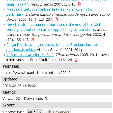
sieja ir skiria?
.
Tiltai. priedas
2001, 5, 5-10.
Mažosios Lietuvos kanklės: lietuvininkų ar kuršininkų
palikimas?
.
Lietuvių katalikų mokslo akademijos suvažiavimo
darbai
2003, 18, 1, 221-237.
New trends in Lithuanian music since the end of the 20th
century: globalization as an opportunity to transform
.
Music
science today: the permanent and the changeable
2020, 4
(12), 133-142.
Pagoniškasis avangardizmas: teoriniai Broniaus Kutavičiaus
muzikos aspektai
. Vilnius : Gervelė, 2001. 261 p.
V. Bartulio oratorija "Kuršiai"
.
Tiltai. priedas
2005, 29, Lietuviai
ir lietuvininkai. Etninė kultūra. 4, 116-126.
Permalink:
https://www.lituanistika.lt/content/55049
Updated:
2026-02-25 13:49:02
Metrics:
Views: 120
Downloads: 5
Export:
Choose type:
Download