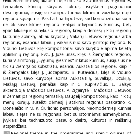
Gvildenant lietuvių akademinėje muzikoje aptinkamus regioninės
tematikos kūrinių kūrybos faktus, išryškėja pagrindiniai
dėsningumai, susiję su kompozitoriaus kilmės ir vaizduojamojo
regiono sąsajomis. Pasitvirtina hipotezė, kad kompozitoriai kuria
ne tik savo kilmės regiono realijas atliepiančius kūrinius, bet,
ypač kilusieji iš sunykusio regiono, kreipia dėmesį į kitų regionų
kultūrinę aplinką, labiau krypsta į Vakarų Lietuvos regionus arba
regionus, esančius labiau į vakarus nuo savo gimtojo regiono. Iš
Vidurio Lietuvos kilę kompozitoriai savo kūryboje apima keletą
aplinkinių regionų. Pvz., J. Juzeliūnas, kilęs iš Žiemgalos regiono,
kuria V simfoniją „Lygumų giesmės" ir kitus kūrinius, susijusius ne
tik su Žiemgalos substratu, esančiu Aukštaitijos regione, kaip ir
iš Žiemgalos kilęs J. Juozapaitis. B. Kutavičius, kilęs iš Vidurio
Lietuvos, savo kūryboje apima Aukštaitiją, Suvalkiją, Dzūkiją,
Mažąją Lietuvą, panašiai kaip ir G. Kuprevičius. E. Balsys
akcentuoja Mažosios Lietuvos, A. Žigairytė - Mažosios Lietuvos
ir Žemaitijos regionų tematiką. Daugelį kompozitorių, kaip ir kitų
menų kūrėjų, sutelkti dėmesį į atskirus regionus paskatino K.
Donelaičio ir M. K. Čiurlionio personalijos. Neomodernieji kūriniai
labiau siejasi ne su regionais, bet su istorinėmis asmenybėmis,
įvykiais bei technizuoto pasaulio daiktų kultūros ir reiškinių
atspindžiais.
Regional theme in the programme and scenic opuses of
EN