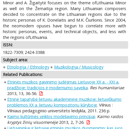
Minor and A. Žigaitytė focuses on the theme ofLithuania Minor
as well on the Žemaitija region. Many Lithuanian composers
decided to concentrate on the Lithuanian regions due to the
historic personas of K. Donelaitis and M.K. Čiurlionis. Since 2004,
the neomodern opuses have begun to correlate more with
historic personas, events, and technical objects, and less with
the regions ofLithuania.
ISSN:
1822-7309; 2424-3388
Subject area:
Etnologija / Ethnology
Muzikologija / Musicology
Related Publications:
Etninės muzikos gaivinimo judėjimas Lietuvoje XX a. - XXI a.
pradžioje: tradicijos ir modernumo sąveika
.
Res humanitariae
2013, 13, 36-56.
Etninė tapatybė lietuvių akademinėje muzikoje: lietuviškumo
problemos XX a. lietuvių kompozitorių kūryboje
. Vilnius :
Vilniaus pedagoginio universiteto leidykla, 2011. 236 p.
Kaimo kultūrinės veiklos modeliavimo principai
.
Kaimo raidos
kryptys žinių visuomenėje
2013, 2, 7-26.
Lietuvininkai ir lietuviai etninės muzikos duomenimis: kas juos