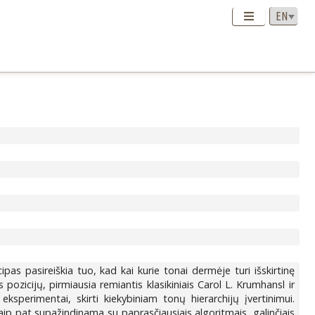
ipas pasireiškia tuo, kad kai kurie tonai dermėje turi išskirtinę
pozicijų, pirmiausia remiantis klasikiniais Carol L. Krumhansl ir
sperimentai, skirti kiekybiniam tonų hierarchijų įvertinimui.
ip pat supažindinama su paprasčiausiais algoritmais, galinčiais