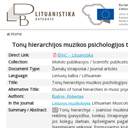
Home
Tonų hierarchijos muzikos psichologijos 
Direct Link:
©InC – Lituanistika
Collection:
Mokslo publikacijos / Scientific publicati
Document Type:
Žurnalų straipsniai / Journal articles
Language:
Lietuvių kalba / Lithuanian
Title:
Tonų hierarchijos muzikos psichologijos
Alternative Title:
Studies of tonal hierarchies in music ps
Authors:
Budrys, Robertas
In the Journal:
Lithuanian Musicolo
Lietuvos muzikologija
Summary / Abstract:
Tonų hierarchija – įvairiose muzkinės
LT
reikšmę (pavyzdžiui, tonika). Straipsnyj
jos kolegų darbais. Apžvelgiami pagal 
Nagrinėjami veiksniai, formuojantys kog