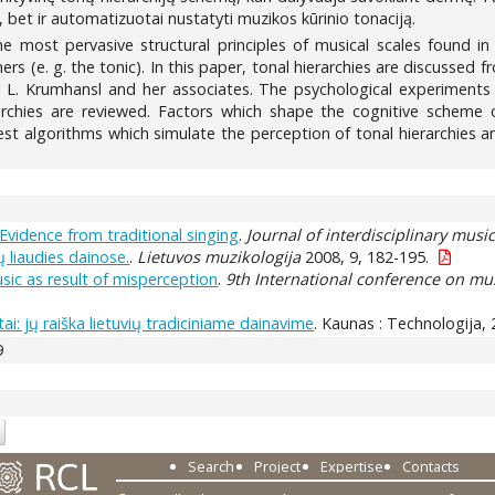
, bet ir automatizuotai nustatyti muzikos kūrinio tonaciją.
e most pervasive structural principles of musical scales found in
 (e. g. the tonic). In this paper, tonal hierarchies are discussed 
ol L. Krumhansl and her associates. The psychological experimen
archies are reviewed. Factors which shape the cognitive scheme o
est algorithms which simulate the perception of tonal hierarchies a
vidence from traditional singing
.
Journal of interdisciplinary musi
ų liaudies dainose.
.
Lietuvos muzikologija
2008, 9, 182-195.
sic as result of misperception
.
9th International conference on mu
ai: jų raiška lietuvių tradiciniame dainavime
. Kaunas : Technologija, 
9
Search
Project
Expertise
Contacts