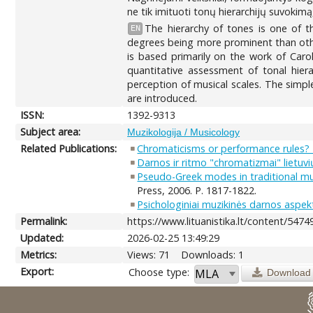
ne tik imituoti tonų hierarchijų suvokimą
The hierarchy of tones is one of th
EN
degrees being more prominent than others
is based primarily on the work of Car
quantitative assessment of tonal hier
perception of musical scales. The simpl
are introduced.
ISSN:
1392-9313
Subject area:
Muzikologija / Musicology
Related Publications:
Chromaticisms or performance rules? E
Darnos ir ritmo "chromatizmai" lietuvi
Pseudo-Greek modes in traditional mu
Press, 2006. P. 1817-1822.
Psichologiniai muzikinės darnos aspekt
Permalink:
https://www.lituanistika.lt/content/5474
Updated:
2026-02-25 13:49:29
Metrics:
Views: 71
Downloads: 1
Export:
Choose type:
Download