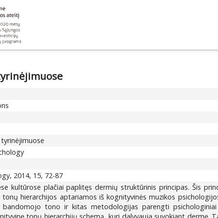
tyrinėjimuose
ons
 tyrinėjimuose
ychology
gy, 2014, 15, 72-87
e kultūrose plačiai paplitęs dermių struktūrinis principas. Šis princ
e tonų hierarchijos aptariamos iš kognityvinės muzikos psichologijos 
bandomojo tono ir kitas metodologijas parengti psichologiniai ek
nityvinę tonų hierarchijų schemą, kuri dalyvauja suvokiant dermę. Ta