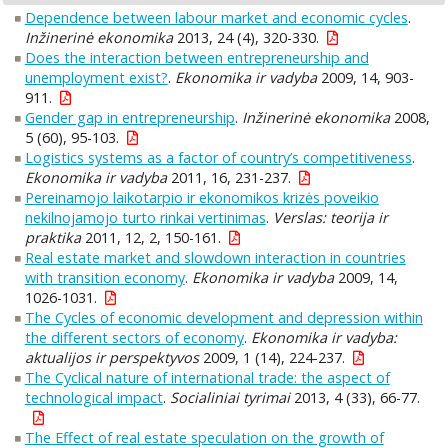
Dependence between labour market and economic cycles
.
Inžinerinė ekonomika
2013, 24 (4), 320-330.
Does the interaction between entrepreneurship and
unemployment exist?
.
Ekonomika ir vadyba
2009, 14, 903-
911.
Gender gap in entrepreneurship
.
Inžinerinė ekonomika
2008,
5 (60), 95-103.
Logistics systems as a factor of country’s competitiveness
.
Ekonomika ir vadyba
2011, 16, 231-237.
Pereinamojo laikotarpio ir ekonomikos krizės poveikio
nekilnojamojo turto rinkai vertinimas
.
Verslas: teorija ir
praktika
2011, 12, 2, 150-161.
Real estate market and slowdown interaction in countries
with transition economy
.
Ekonomika ir vadyba
2009, 14,
1026-1031.
The Cycles of economic development and depression within
the different sectors of economy
.
Ekonomika ir vadyba:
aktualijos ir perspektyvos
2009, 1 (14), 224-237.
The Cyclical nature of international trade: the aspect of
technological impact
.
Socialiniai tyrimai
2013, 4 (33), 66-77.
The Effect of real estate speculation on the growth of