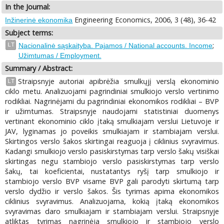
In the Journal:
Engineering Economics, 2006, 3 (48), 36-42
Inžinerinė ekonomika
Subject terms:
;
LT
Nacionalinė sąskaityba. Pajamos / National accounts. Income
Užimtumas / Employment.
Summary / Abstract:
Straipsnyje autoriai apibrėžia smulkųjį verslą ekonominio
LT
ciklo metu. Analizuojami pagrindiniai smulkiojo verslo vertinimo
rodikliai. Nagrinėjami du pagrindiniai ekonomikos rodikliai – BVP
ir užimtumas. Straipsnyje naudojami statistiniai duomenys
vertinant ekonominio ciklo įtaką smulkiajam verslui Lietuvoje ir
JAV, lyginamas jo poveikis smulkiajam ir stambiajam verslui.
Skirtingos verslo šakos skirtingai reaguoja į ciklinius svyravimus.
Kadangi smulkiojo verslo pasiskirstymas tarp verslo šakų visiškai
skirtingas negu stambiojo verslo pasiskirstymas tarp verslo
šakų, tai koeficientai, nustatantys ryšį tarp smulkiojo ir
stambiojo verslo BVP visame BVP gali parodyti skirtumą tarp
verslo dydžio ir verslo šakos. Šis tyrimas apima ekonomikos
ciklinius svyravimus. Analizuojama, kokią įtaką ekonomikos
svyravimas daro smulkiajam ir stambiajam verslui. Straipsnyje
atliktas tyrimas nagrinėja smulkiojo ir stambiojo verslo