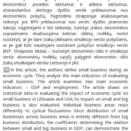
ekonomikos poveikio skirtumus ir aiškina skirtumus,
atsirandančius skirtingo dydžio versle priklausomai nuo
ekonomikos pokyčių. Pagrindinis straipsnyje analizuojamas
veiksnys yra BPV priklausomai nuo verslo dydžio pramonės
šakoje; nagrinėjami ir kiti veiksniai, turintys įtakos ekonomikos
svyravimams. Analizuojama keletas ciklinių rodiklių, norint
nustatyti, ar jie daro įtaką cikliniams smulkiojo verslo pokyčiams,
ar jie gali būti naudojami nustatant pokyčius smulkiojo verslo
BVP. Straipsnio tikslas – nustatyti ekonominio ciklo ir smulkiojo
verslo ekonominių rodiklių sąryšį; palyginti ekonominio ciklo
įtaką smulkiajam verslui Lietuvoje ir JAV.
In this article, the authors define small business during an
EN
economic cycle. They analyze the main indicators of evaluating
small business. The article examines two main economic
indicators – GDP and employment. The article draws on
statistical data in evaluating the impact of economic cycle on
small business in Lithuania and USA; its impact on small and big
business is also evaluated. Individual business areas react
differently to cyclical fluctuations. Since distribution of small
businesses across business areas is entirely different from big
business distribution, the coefficients determining the relation
between small and big business in GDP, can demonstrate the