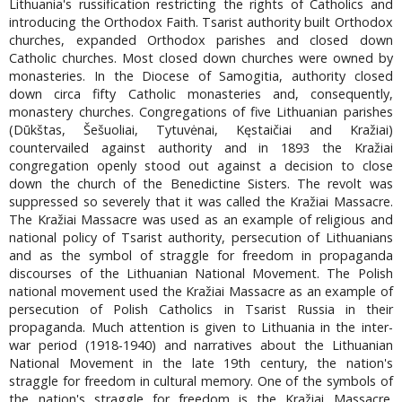
Lithuania's russification restricting the rights of Catholics and
introducing the Orthodox Faith. Tsarist authority built Orthodox
churches, expanded Orthodox parishes and closed down
Catholic churches. Most closed down churches were owned by
monasteries. In the Diocese of Samogitia, authority closed
down circa fifty Catholic monasteries and, consequently,
monastery churches. Congregations of five Lithuanian parishes
(Dūkštas, Šešuoliai, Tytuvėnai, Kęstaičiai and Kražiai)
countervailed against authority and in 1893 the Kražiai
congregation openly stood out against a decision to close
down the church of the Benedictine Sisters. The revolt was
suppressed so severely that it was called the Kražiai Massacre.
The Kražiai Massacre was used as an example of religious and
national policy of Tsarist authority, persecution of Lithuanians
and as the symbol of straggle for freedom in propaganda
discourses of the Lithuanian National Movement. The Polish
national movement used the Kražiai Massacre as an example of
persecution of Polish Catholics in Tsarist Russia in their
propaganda. Much attention is given to Lithuania in the inter-
war period (1918-1940) and narratives about the Lithuanian
National Movement in the late 19th century, the nation's
straggle for freedom in cultural memory. One of the symbols of
the nation's straggle for freedom is the Kražiai Massacre.