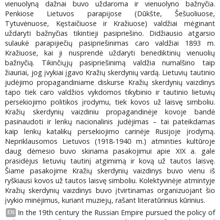
vienuolyną dažnai buvo uždaroma ir vienuolyno bažnyčia.
Penkiose Lietuvos parapijose (Dūkšte, Šešuoliuose,
Tytuvėnuose, Kęstaičiuose ir Kražiuose) valdžiai mėginant
uždaryti bažnyčias tikintieji pasipriešino. Didžiausio atgarsio
sulaukė parapijiečių pasipriešinimas caro valdžiai 1893 m.
Kražiuose, kai ji nusprendė uždaryti benediktinių vienuolių
bažnyčią. Tikinčiųjų pasipriešinimą valdžia numalšino taip
žiauriai, jog įvykiai įgavo Kražių skerdynių vardą. Lietuvių tautinio
judėjimo propagandiniame diskurse Kražių skerdynių vaizdinys
tapo tiek caro valdžios vykdomos tikybinio ir tautinio lietuvių
persekiojimo politikos įrodymu, tiek kovos už laisvę simboliu.
Kražių skerdynių vaizdiniu propagandinėje kovoje bandė
pasinaudoti ir lenkų nacionalinis judėjimas – tai pateikdamas
kaip lenkų katalikų persekiojimo carinėje Rusijoje įrodymą.
Nepriklausomos Lietuvos (1918-1940 m.) atminties kultūroje
daug dėmesio buvo skiriama pasakojimui apie XIX a. gale
prasidėjus lietuvių tautinį atgimimą ir kovą už tautos laisvę.
Šiame pasakojime Kražių skerdynių vaizdinys buvo vienu iš
ryškiausi kovos už tautos laisvę simboliu. Kolektyvinėje atmintyje
Kražių skerdynių vaizdinys buvo įtvirtinamas organizuojant šio
įvykio minėjimus, kuriant muziejų, rašant literatūrinius kūrinius.
In the 19th century the Russian Empire pursued the policy of
EN