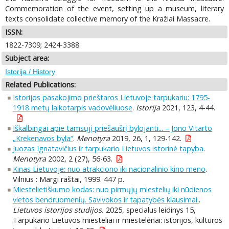
Commemoration of the event, setting up a museum, literary
texts consolidate collective memory of the Kražiai Massacre.
ISSN:
1822-7309; 2424-3388
Subject area:
Istorija / History
Related Publications:
Istorijos pasakojimo prieštaros Lietuvoje tarpukariu: 1795-
1918 metų laikotarpis vadovėliuose
.
Istorija
2021, 123, 4-44.
Iškalbingai apie tamsųjį priešaušrį bylojanti... – Jono Vitarto
„Krekenavos byla“
.
Menotyra
2019, 26, 1, 129-142.
Juozas Ignatavičius ir tarpukario Lietuvos istorinė tapyba
.
Menotyra
2002, 2 (27), 56-63.
Kinas Lietuvoje: nuo atrakciono iki nacionalinio kino meno
.
Vilnius : Margi raštai, 1999. 447 p.
Miestelietiškumo kodas: nuo pirmųjų miestelių iki nūdienos
vietos bendruomenių. Savivokos ir tapatybės klausimai.
.
Lietuvos istorijos studijos.
2025, specialus leidinys 15,
Tarpukario Lietuvos miesteliai ir miestelėnai: istorijos, kultūros