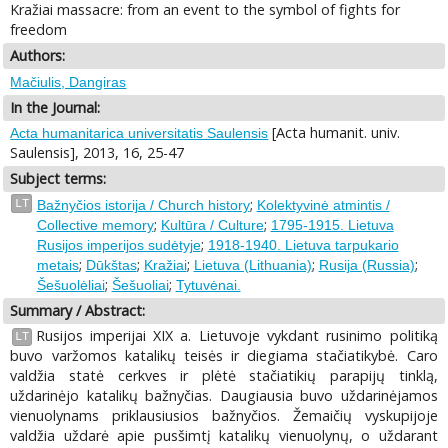
Kražiai massacre: from an event to the symbol of fights for
freedom
Authors:
Mačiulis, Dangiras
In the Journal:
[Acta humanit. univ.
Acta humanitarica universitatis Saulensis
Saulensis], 2013, 16, 25-47
Subject terms:
;
LT
Bažnyčios istorija / Church history
Kolektyvinė atmintis /
;
;
Collective memory
Kultūra / Culture
1795-1915. Lietuva
;
Rusijos imperijos sudėtyje
1918-1940. Lietuva tarpukario
;
;
;
;
;
metais
Dūkštas
Kražiai
Lietuva (Lithuania)
Rusija (Russia)
;
;
Šešuolėliai
Šešuoliai
Tytuvėnai.
Summary / Abstract:
Rusijos imperijai XIX a. Lietuvoje vykdant rusinimo politiką
LT
buvo varžomos katalikų teisės ir diegiama stačiatikybė. Caro
valdžia statė cerkves ir plėtė stačiatikių parapijų tinklą,
uždarinėjo katalikų bažnyčias. Daugiausia buvo uždarinėjamos
vienuolynams priklausiusios bažnyčios. Žemaičių vyskupijoje
valdžia uždarė apie pusšimtį katalikų vienuolynų, o uždarant