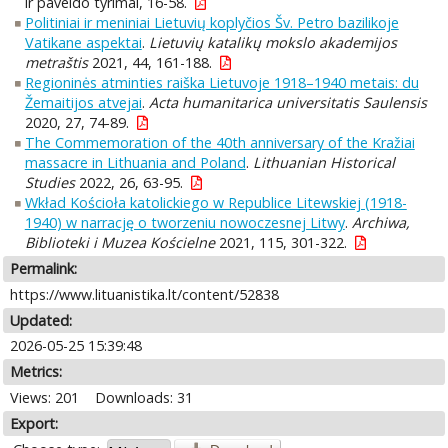
ir paveldo tyrimai, 16-58.
Politiniai ir meniniai Lietuvių koplyčios Šv. Petro bazilikoje
Vatikane aspektai
.
Lietuvių katalikų mokslo akademijos
metraštis
2021, 44, 161-188.
Regioninės atminties raiška Lietuvoje 1918–1940 metais: du
Žemaitijos atvejai
.
Acta humanitarica universitatis Saulensis
2020, 27, 74-89.
The Commemoration of the 40th anniversary of the Kražiai
massacre in Lithuania and Poland
.
Lithuanian Historical
Studies
2022, 26, 63-95.
Wkład Kościoła katolickiego w Republice Litewskiej (1918-
1940) w narrację o tworzeniu nowoczesnej Litwy
.
Archiwa,
Biblioteki i Muzea Kościelne
2021, 115, 301-322.
Permalink:
https://www.lituanistika.lt/content/52838
Updated:
2026-05-25 15:39:48
Metrics:
Views: 201
Downloads: 31
Export: