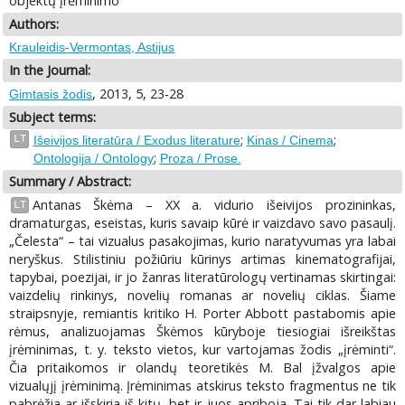
objektų įrėminimo
Authors:
Krauleidis-Vermontas, Astijus
In the Journal:
, 2013, 5, 23-28
Gimtasis žodis
Subject terms:
;
;
LT
Išeivijos literatūra / Exodus literature
Kinas / Cinema
;
Ontologija / Ontology
Proza / Prose.
Summary / Abstract:
Antanas Škėma – XX a. vidurio išeivijos prozininkas,
LT
dramaturgas, eseistas, kuris savaip kūrė ir vaizdavo savo pasaulį.
„Čelesta“ – tai vizualus pasakojimas, kurio naratyvumas yra labai
neryškus. Stilistiniu požiūriu kūrinys artimas kinematografijai,
tapybai, poezijai, ir jo žanras literatūrologų vertinamas skirtingai:
vaizdelių rinkinys, novelių romanas ar novelių ciklas. Šiame
straipsnyje, remiantis kritiko H. Porter Abbott pastabomis apie
rėmus, analizuojamas Škėmos kūryboje tiesiogiai išreikštas
įrėminimas, t. y. teksto vietos, kur vartojamas žodis „įrėminti“.
Čia pritaikomos ir olandų teoretikės M. Bal įžvalgos apie
vizualųjį įrėminimą. Įrėminimas atskirus teksto fragmentus ne tik
pabrėžia ar išskiria iš kitų, bet ir juos apriboja. Tai tik dar labiau