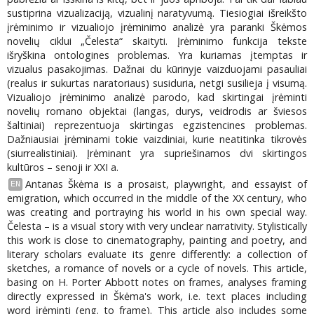
sustiprina vizualizaciją, vizualinį naratyvumą. Tiesiogiai išreikšto
įrėminimo ir vizualiojo įrėminimo analizė yra paranki Škėmos
novelių ciklui „Čelesta“ skaityti. Įrėminimo funkcija tekste
išryškina ontologines problemas. Yra kuriamas įtemptas ir
vizualus pasakojimas. Dažnai du kūrinyje vaizduojami pasauliai
(realus ir sukurtas naratoriaus) susiduria, netgi susilieja į visumą.
Vizualiojo įrėminimo analizė parodo, kad skirtingai įrėminti
novelių romano objektai (langas, durys, veidrodis ar šviesos
šaltiniai) reprezentuoja skirtingas egzistencines problemas.
Dažniausiai įrėminami tokie vaizdiniai, kurie neatitinka tikrovės
(siurrealistiniai). Įrėminant yra supriešinamos dvi skirtingos
kultūros – senoji ir XXI a.
Antanas Škėma is a prosaist, playwright, and essayist of
EN
emigration, which occurred in the middle of the XX century, who
was creating and portraying his world in his own special way.
Čelesta – is a visual story with very unclear narrativity. Stylistically
this work is close to cinematography, painting and poetry, and
literary scholars evaluate its genre differently: a collection of
sketches, a romance of novels or a cycle of novels. This article,
basing on H. Porter Abbott notes on frames, analyses framing
directly expressed in Škėma's work, i.e. text places including
word įrėminti (eng. to frame). This article also includes some