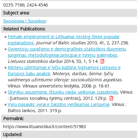
0235-7186; 2424-4546
Subject area:
Sociologija / Sociology
Related Publications:
Female employment in Lithuania: testing three popular
explanations
.
Journal of Baltic studies
2010, 41, 2, 237-258.
Gyventojų surašymo ir demografinės statistikos duomenų
jungimas: metodologiniai principai ir tyrimų galimybės
.
Lietuvos statistikos darbai
2014, 53, 1, 5-14.
Moterų užimtumas ir lyčių kultūra: lyginamoji Lietuvos ir
Europos šalių analizė
.
Moterys, darbas, šeima: lyčių
vaidmenys užimtumo sferoje: sociokultūrinis aspektas.
Vilnius: Vilniaus universiteto leidykla, 2008. p. 18-61.
Skyrybų visuomenė. Ištuokų raida, veiksniai, pasekmės
. Vilnius
: [Lietuvos socialinių tyrimų centras], 2012. 129 p.
Vyrų pasaulis: vyrai ir žaizdos vyriškumas Lietuvoje
. Vilnius :
Baltos lankos, 2011. 319 p.
Permalink:
https://www.lituanistika.lt/content/51983
Updated: