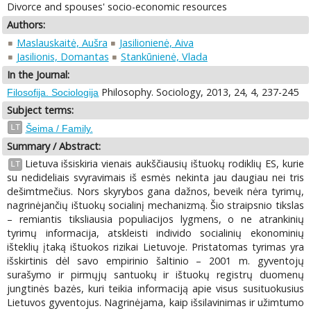
Divorce and spouses' socio-economic resources
Authors:
Maslauskaitė, Aušra
Jasilionienė, Aiva
Jasilionis, Domantas
Stankūnienė, Vlada
In the Journal:
Philosophy. Sociology, 2013, 24, 4, 237-245
Filosofija. Sociologija
Subject terms:
LT
Šeima / Family.
Summary / Abstract:
Lietuva išsiskiria vienais aukščiausių ištuokų rodiklių ES, kurie
LT
su nedideliais svyravimais iš esmės nekinta jau daugiau nei tris
dešimtmečius. Nors skyrybos gana dažnos, beveik nėra tyrimų,
nagrinėjančių ištuokų socialinį mechanizmą. Šio straipsnio tikslas
– remiantis tiksliausia populiacijos lygmens, o ne atrankinių
tyrimų informacija, atskleisti individo socialinių ekonominių
išteklių įtaką ištuokos rizikai Lietuvoje. Pristatomas tyrimas yra
išskirtinis dėl savo empirinio šaltinio – 2001 m. gyventojų
surašymo ir pirmųjų santuokų ir ištuokų registrų duomenų
jungtinės bazės, kuri teikia informaciją apie visus susituokusius
Lietuvos gyventojus. Nagrinėjama, kaip išsilavinimas ir užimtumo