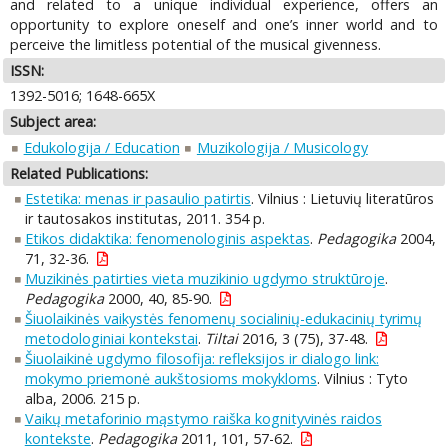
and related to a unique individual experience, offers an
opportunity to explore oneself and one’s inner world and to
perceive the limitless potential of the musical givenness.
ISSN:
1392-5016; 1648-665X
Subject area:
Edukologija / Education
Muzikologija / Musicology
Related Publications:
Estetika: menas ir pasaulio patirtis
. Vilnius : Lietuvių literatūros
ir tautosakos institutas, 2011. 354 p.
Etikos didaktika: fenomenologinis aspektas
.
Pedagogika
2004,
71, 32-36.
Muzikinės patirties vieta muzikinio ugdymo struktūroje
.
Pedagogika
2000, 40, 85-90.
Šiuolaikinės vaikystės fenomenų socialinių-edukacinių tyrimų
metodologiniai kontekstai
.
Tiltai
2016, 3 (75), 37-48.
Šiuolaikinė ugdymo filosofija: refleksijos ir dialogo link:
mokymo priemonė aukštosioms mokykloms
. Vilnius : Tyto
alba, 2006. 215 p.
Vaikų metaforinio mąstymo raiška kognityvinės raidos
kontekste
.
Pedagogika
2011, 101, 57-62.