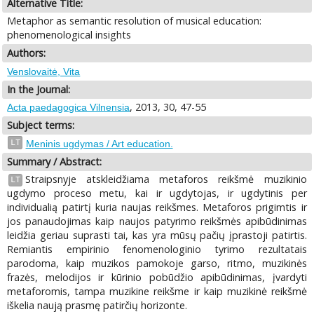
Alternative Title:
Metaphor as semantic resolution of musical education:
phenomenological insights
Authors:
Venslovaitė, Vita
In the Journal:
, 2013, 30, 47-55
Acta paedagogica Vilnensia
Subject terms:
LT
Meninis ugdymas / Art education.
Summary / Abstract:
Straipsnyje atskleidžiama metaforos reikšmė muzikinio
LT
ugdymo proceso metu, kai ir ugdytojas, ir ugdytinis per
individualią patirtį kuria naujas reikšmes. Metaforos prigimtis ir
jos panaudojimas kaip naujos patyrimo reikšmės apibūdinimas
leidžia geriau suprasti tai, kas yra mūsų pačių įprastoji patirtis.
Remiantis empirinio fenomenologinio tyrimo rezultatais
parodoma, kaip muzikos pamokoje garso, ritmo, muzikinės
frazės, melodijos ir kūrinio pobūdžio apibūdinimas, įvardyti
metaforomis, tampa muzikine reikšme ir kaip muzikinė reikšmė
iškelia naują prasmę patirčių horizonte.