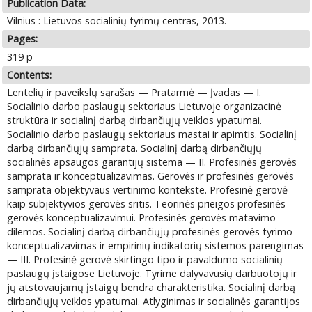
Publication Data:
Vilnius : Lietuvos socialinių tyrimų centras, 2013.
Pages:
319 p
Contents:
Lentelių ir paveikslų sąrašas — Pratarmė — Įvadas — I.
Socialinio darbo paslaugų sektoriaus Lietuvoje organizacinė
struktūra ir socialinį darbą dirbančiųjų veiklos ypatumai.
Socialinio darbo paslaugų sektoriaus mastai ir apimtis. Socialinį
darbą dirbančiųjų samprata. Socialinį darbą dirbančiųjų
socialinės apsaugos garantijų sistema — II. Profesinės gerovės
samprata ir konceptualizavimas. Gerovės ir profesinės gerovės
samprata objektyvaus vertinimo kontekste. Profesinė gerovė
kaip subjektyvios gerovės sritis. Teorinės prieigos profesinės
gerovės konceptualizavimui. Profesinės gerovės matavimo
dilemos. Socialinį darbą dirbančiųjų profesinės gerovės tyrimo
konceptualizavimas ir empirinių indikatorių sistemos parengimas
— III. Profesinė gerovė skirtingo tipo ir pavaldumo socialinių
paslaugų įstaigose Lietuvoje. Tyrime dalyvavusių darbuotojų ir
jų atstovaujamų įstaigų bendra charakteristika. Socialinį darbą
dirbančiųjų veiklos ypatumai. Atlyginimas ir socialinės garantijos