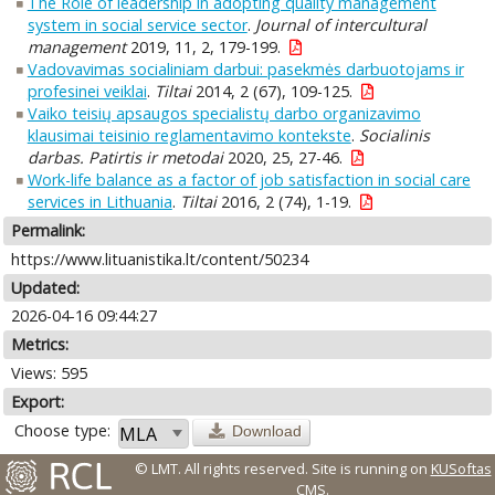
The Role of leadership in adopting quality management
system in social service sector
.
Journal of intercultural
management
2019, 11, 2, 179-199.
Vadovavimas socialiniam darbui: pasekmės darbuotojams ir
profesinei veiklai
.
Tiltai
2014, 2 (67), 109-125.
Vaiko teisių apsaugos specialistų darbo organizavimo
klausimai teisinio reglamentavimo kontekste
.
Socialinis
darbas. Patirtis ir metodai
2020, 25, 27-46.
Work-life balance as a factor of job satisfaction in social care
services in Lithuania
.
Tiltai
2016, 2 (74), 1-19.
Permalink:
https://www.lituanistika.lt/content/50234
Updated:
2026-04-16 09:44:27
Metrics:
Views: 595
Export:
Choose type:
Download
© LMT. All rights reserved.
Site is running on
KUSoftas
CMS
.