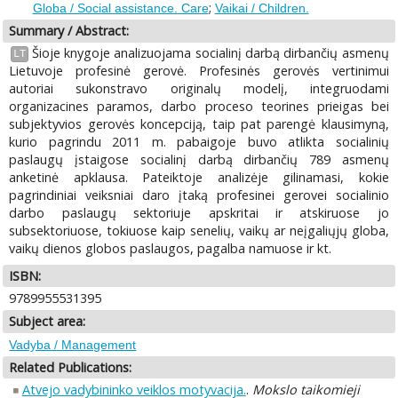
;
Globa / Social assistance. Care
Vaikai / Children.
Summary / Abstract:
Šioje knygoje analizuojama socialinį darbą dirbančių asmenų
LT
Lietuvoje profesinė gerovė. Profesinės gerovės vertinimui
autoriai sukonstravo originalų modelį, integruodami
organizacines paramos, darbo proceso teorines prieigas bei
subjektyvios gerovės koncepciją, taip pat parengė klausimyną,
kurio pagrindu 2011 m. pabaigoje buvo atlikta socialinių
paslaugų įstaigose socialinį darbą dirbančių 789 asmenų
anketinė apklausa. Pateiktoje analizėje gilinamasi, kokie
pagrindiniai veiksniai daro įtaką profesinei gerovei socialinio
darbo paslaugų sektoriuje apskritai ir atskiruose jo
subsektoriuose, tokiuose kaip senelių, vaikų ar neįgaliųjų globa,
vaikų dienos globos paslaugos, pagalba namuose ir kt.
ISBN:
9789955531395
Subject area:
Vadyba / Management
Related Publications:
Atvejo vadybininko veiklos motyvacija.
.
Mokslo taikomieji