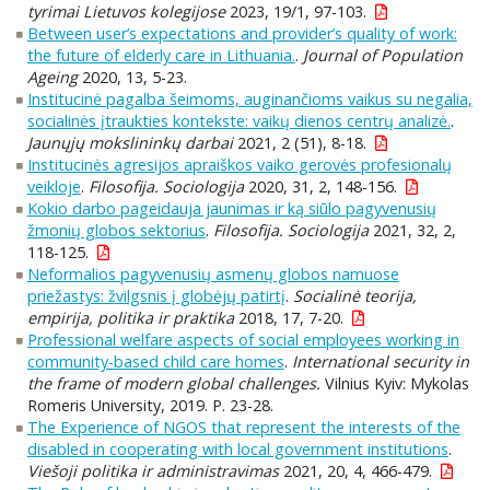
tyrimai Lietuvos kolegijose
2023, 19/1, 97-103.
Between user’s expectations and provider’s quality of work:
the future of elderly care in Lithuania.
.
Journal of Population
Ageing
2020, 13, 5-23.
Institucinė pagalba šeimoms, auginančioms vaikus su negalia,
socialinės įtraukties kontekste: vaikų dienos centrų analizė.
.
Jaunųjų mokslininkų darbai
2021, 2 (51), 8-18.
Institucinės agresijos apraiškos vaiko gerovės profesionalų
veikloje
.
Filosofija. Sociologija
2020, 31, 2, 148-156.
Kokio darbo pageidauja jaunimas ir ką siūlo pagyvenusių
žmonių globos sektorius
.
Filosofija. Sociologija
2021, 32, 2,
118-125.
Neformalios pagyvenusių asmenų globos namuose
priežastys: žvilgsnis į globėjų patirtį
.
Socialinė teorija,
empirija, politika ir praktika
2018, 17, 7-20.
Professional welfare aspects of social employees working in
community-based child care homes
.
International security in
the frame of modern global challenges.
Vilnius Kyiv: Mykolas
Romeris University, 2019. P. 23-28.
The Experience of NGOS that represent the interests of the
disabled in cooperating with local government institutions
.
Viešoji politika ir administravimas
2021, 20, 4, 466-479.