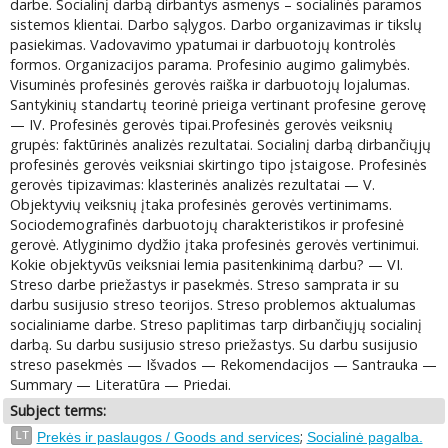
darbe. Socialinį darbą dirbantys asmenys – socialinės paramos
sistemos klientai. Darbo sąlygos. Darbo organizavimas ir tikslų
pasiekimas. Vadovavimo ypatumai ir darbuotojų kontrolės
formos. Organizacijos parama. Profesinio augimo galimybės.
Visuminės profesinės gerovės raiška ir darbuotojų lojalumas.
Santykinių standartų teorinė prieiga vertinant profesine gerovę
— IV. Profesinės gerovės tipai.Profesinės gerovės veiksnių
grupės: faktūrinės analizės rezultatai. Socialinį darbą dirbančiųjų
profesinės gerovės veiksniai skirtingo tipo įstaigose. Profesinės
gerovės tipizavimas: klasterinės analizės rezultatai — V.
Objektyvių veiksnių įtaka profesinės gerovės vertinimams.
Sociodemografinės darbuotojų charakteristikos ir profesinė
gerovė. Atlyginimo dydžio įtaka profesinės gerovės vertinimui.
Kokie objektyvūs veiksniai lemia pasitenkinimą darbu? — VI.
Streso darbe priežastys ir pasekmės. Streso samprata ir su
darbu susijusio streso teorijos. Streso problemos aktualumas
socialiniame darbe. Streso paplitimas tarp dirbančiųjų socialinį
darbą. Su darbu susijusio streso priežastys. Su darbu susijusio
streso pasekmės — Išvados — Rekomendacijos — Santrauka —
Summary — Literatūra — Priedai.
Subject terms:
;
LT
Prekės ir paslaugos / Goods and services
Socialinė pagalba.