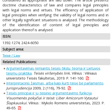
considered as appropriate are laid down. The article presents
doctrine characteristics of law and compares legal principles
with legal norms and virtues. The efficiency of application of
legal principles when verifying the validity of legal norms and in
other legally significant situations is analysed. The methodology
of the identification of content of legal principles and
application thereof is analysed.
ISSN:
1392-1274; 2424-6050
Subject area:
Teisė / Law
Related Publications:
Argumentavimas remiantis teisės tikslu: teorija ir Lietuvos
teismų praktika
.
Teisės viršenybės link.
Vilnius : Vilniaus
universiteto Teisės fakultetas, 2019. P. 141-160.
Interpretacinis žaismas, arba kaip kurti teisę be parlamento
.
Jurisprudencija
2009, 2 (116), 79-92.
Teisės principai ir jų teisinio argumentavimo funkcija
.
Visuomenės pokyčiai ir teisė: Liber Amicorum Vytautui
Šlapkauskui.
Vilnius : Mykolo Romerio universitetas, 2023. P.
49-65.