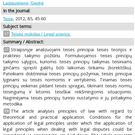
Lastauskienė, Giedrė
In the Journal:
, 2012, 85, 45-60
Teisė
Subject terms:
LT
Teisės mokslas / Legal science.
Summary / Abstract:
Straipsnyje analizuojami teisės principai teisės teorijos ir
LT
praktinio taikymo požiūriu. Formuluojamos teisės principų
taikymo sąlygos, kuriomis teisės principų taikymas teisiniams
ginčams spręsti galėtų būti laikomas tinkamu (korektišku).
Pateikiami doktrininiai teisės principų požymiai, teisės principai
lyginami su teisės normomis ir vertybėmis. Tiriamas teisės
principų veikimas pildant teisės spragas, tikrinant teisės normų
teisingumą ir kitomis teisiškai reikšmingomis situacijomis.
Nagrinėjama teisės principų turinio nustatymo ir jų pritaikymo
metodika.
The article analyses principles of law with regard to
EN
theoretical and practical application. Conditions for the
application of legal principles under which the application of
legal principles when dealing with legal disputes could be