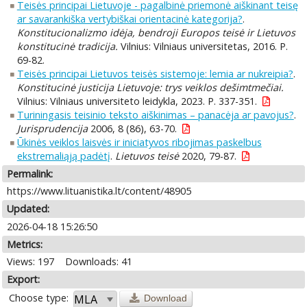
Teisės principai Lietuvoje - pagalbinė priemonė aiškinant teisę
ar savarankiška vertybiškai orientacinė kategorija?
.
Konstitucionalizmo idėja, bendroji Europos teisė ir Lietuvos
konstitucinė tradicija.
Vilnius: Vilniaus universitetas, 2016. P.
69-82.
Teisės principai Lietuvos teisės sistemoje: lemia ar nukreipia?
.
Konstitucinė justicija Lietuvoje: trys veiklos dešimtmečiai.
Vilnius: Vilniaus universiteto leidykla, 2023. P. 337-351.
Turiningasis teisinio teksto aiškinimas – panacėja ar pavojus?
.
Jurisprudencija
2006, 8 (86), 63-70.
Ūkinės veiklos laisvės ir iniciatyvos ribojimas paskelbus
ekstremaliąją padėtį
.
Lietuvos teisė
2020, 79-87.
Permalink:
https://www.lituanistika.lt/content/48905
Updated:
2026-04-18 15:26:50
Metrics:
Views: 197
Downloads: 41
Export:
Choose type:
Download