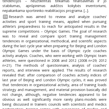
tendencijos – neužtikrintas tinkamas finansavimas ir jo
stabilumas, aprūpinimas aukštos kokybės inventoriumi,
nepakankama sportininko reabilitacijos programa. [...].
Research was aimed to review and analyze coaches’
EN
activities and sport training means, applied when pursuing
athlete’s preparedness to reach for anticipated results in the
supreme competitions – Olympic Games. The goal of research
was to reveal and compare sport training management
tendencies in organizational, methodical, and scientific aspects
during the last cycle year when preparing for Beijing and London
Olympic Games under the basis of Olympic cycle coaches
activity analysis. Coaches, who were working with Olympic team
athletes, were questioned in 2008 and 2012 (2008 n=29; 2012
n=21). The methods of questionnaire, analysis of coaches’
reports, and interview were applied. The results of research
revealed that: after comparison of coaches activity indices of
last year of Beijing and London Olympic cycles, it was proved
that tendencies in organizational activity, area of training loads
strategy and management, and material provision basically did
not change, although, negative tendencies appeared to be
obvious as well: significantly more rarely plans-models were
being discussed in trainers councils with scientists and medics