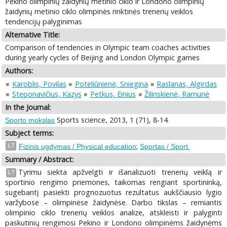
Pekino olimpinių žaidynių metinio ciklo ir Londono olimpinių
žaidynių metinio ciklo olimpinės rinktinės trenerių veiklos
tendencijų palyginimas
Alternative Title:
Comparison of tendencies in Olympic team coaches activities
during yearly cycles of Beijing and London Olympic games
Authors:
Karoblis, Povilas
Poteliūnienė, Sniegina
Raslanas, Algirdas
Steponavičius, Kazys
Petkus, Einius
Žilinskienė, Ramunė
In the Journal:
Sports science, 2013, 1 (71), 8-14
Sporto mokslas
Subject terms:
;
LT
Fizinis ugdymas / Physical education
Sportas / Sport.
Summary / Abstract:
Tyrimu siekta apžvelgti ir išanalizuoti trenerių veiklą ir
LT
sportinio rengimo priemones, taikomas rengiant sportininką,
sugebantį pasiekti prognozuotus rezultatus aukščiausio lygio
varžybose – olimpinėse žaidynėse. Darbo tikslas – remiantis
olimpinio ciklo trenerių veiklos analize, atskleisti ir palyginti
paskutinių rengimosi Pekino ir Londono olimpinėms žaidynėms