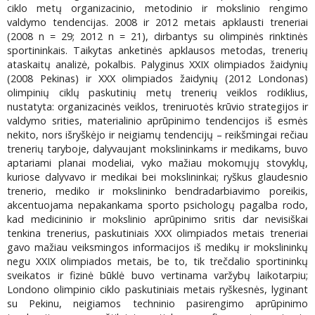
ciklo metų organizacinio, metodinio ir mokslinio rengimo
valdymo tendencijas. 2008 ir 2012 metais apklausti treneriai
(2008 n = 29; 2012 n = 21), dirbantys su olimpinės rinktinės
sportininkais. Taikytas anketinės apklausos metodas, trenerių
ataskaitų analizė, pokalbis. Palyginus XXIX olimpiados žaidynių
(2008 Pekinas) ir XXX olimpiados žaidynių (2012 Londonas)
olimpinių ciklų paskutinių metų trenerių veiklos rodiklius,
nustatyta: organizacinės veiklos, treniruotės krūvio strategijos ir
valdymo srities, materialinio aprūpinimo tendencijos iš esmės
nekito, nors išryškėjo ir neigiamų tendencijų – reikšmingai rečiau
trenerių taryboje, dalyvaujant mokslininkams ir medikams, buvo
aptariami planai modeliai, vyko mažiau mokomųjų stovyklų,
kuriose dalyvavo ir medikai bei mokslininkai; ryškus glaudesnio
trenerio, mediko ir mokslininko bendradarbiavimo poreikis,
akcentuojama nepakankama sporto psichologų pagalba rodo,
kad medicininio ir mokslinio aprūpinimo sritis dar nevisiškai
tenkina trenerius, paskutiniais XXX olimpiados metais treneriai
gavo mažiau veiksmingos informacijos iš medikų ir mokslininkų
negu XXIX olimpiados metais, be to, tik trečdalio sportininkų
sveikatos ir fizinė būklė buvo vertinama varžybų laikotarpiu;
Londono olimpinio ciklo paskutiniais metais ryškesnės, lyginant
su Pekinu, neigiamos techninio pasirengimo aprūpinimo