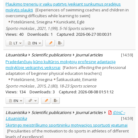
Plaukimo trenerių ir vaikų patirtys įveikiant sunkumus pradėjus
mokytis plaukti
[Experiences of swimming coaches and children in
overcoming difficulties while learning to swim]
Poteliūnienė, Sniegina
Kunickaitė, Eglė
Sporto mokslas , 2021, 1 (99), 5-16 Sports science
Views:
40
Downloads:
1
Captured:
2026-06-27 00:00:31
LT
EN
Lituanistika
Scientific publications
Journal articles
[
14.59
]
Pradedančiųjų kūno kultūros mokytojų profesinę adaptaciją
mokykloje veikiantys veiksniai
[Factors affecting the professional
adaptation of beginner physical education teachers]
Poteliūnienė, Sniegina
Šatikauskaitė, Eimantė
Sporto mokslas , 2015, 2 (80), 18-23 Sports science
Views:
134
Downloads:
3
Captured:
2026-08-08 01:51:12
EN
Lituanistika
Scientific publications
Journal articles
©InC –
Lituanistika
[
14.59
]
Skirtingo meistriškumo sportininkų motyvacijos sportuoti ypatumai
[Peculiarities of the motivation to do sports in athletes of different
levels of excellence]