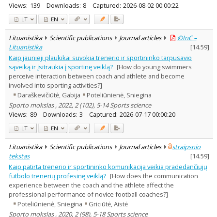
Views:
139
Downloads:
8
Captured:
2026-08-02 00:00:22
LT
EN
Lituanistika
Scientific publications
Journal articles
©InC –
Lituanistika
[
14.59
]
Kaip jaunieji plaukikai suvokia trenerio ir sportininko tarpusavio
sąveiką ir įsitraukia į sportinę veiklą?
[How do young swimmers
perceive interaction between coach and athlete and become
involved into sporting activities?]
Daraškevičiūtė, Gabija
Poteliūnienė, Sniegina
Sporto mokslas , 2022, 2 (102), 5-14 Sports science
Views:
89
Downloads:
3
Captured:
2026-07-17 00:00:20
LT
EN
Lituanistika
Scientific publications
Journal articles
straipsnio
tekstas
[
14.59
]
Kaip patirta trenerio ir sportininko komunikacija veikia pradedančiųjų
futbolo trenerių profesinę veiklą?
[How does the communication
experience between the coach and the athlete affect the
professional performance of novice football coaches?]
Poteliūnienė, Sniegina
Griciūtė, Aistė
Sporto mokslas , 2020, 2 (98), 5-18 Sports science