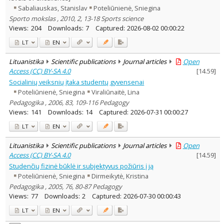
Sabaliauskas, Stanislav
Poteliūnienė, Sniegina
Sporto mokslas , 2010, 2, 13-18 Sports science
Views:
204
Downloads:
7
Captured:
2026-08-02 00:00:22
LT
EN
Lituanistika
Scientific publications
Journal articles
Open
Access (CC) BY-SA 4.0
[
14.59
]
Socialinių veiksnių įtaka studentų gyvensenai
Poteliūnienė, Sniegina
Viraliūnaitė, Lina
Pedagogika , 2006, 83, 109-116 Pedagogy
Views:
141
Downloads:
14
Captured:
2026-07-31 00:00:27
LT
EN
Lituanistika
Scientific publications
Journal articles
Open
Access (CC) BY-SA 4.0
[
14.59
]
Studenčių fizinė būklė ir subjektyvus požiūris į ją
Poteliūnienė, Sniegina
Dirmeikytė, Kristina
Pedagogika , 2005, 76, 80-87 Pedagogy
Views:
77
Downloads:
2
Captured:
2026-07-30 00:00:43
LT
EN