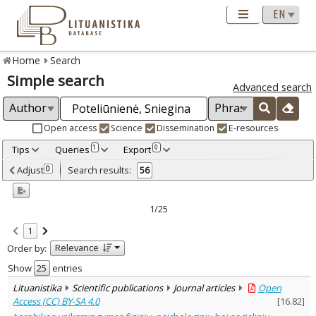
Home
Search
Simple search
Advanced search
Open access
Science
Dissemination
E-resources
Tips
Queries
Export
1
0
Adjusted by criteria
Adjust
Search results:
0
56
0
Year
–
2000
2023
1/25
Refine
:
1
Open access
43
Relevance
Order by:
Scientific publications
54
Dissemination publications
2
Show
entries
Document Type
:
Lituanistika
Scientific publications
Journal articles
Open
Books & books parts
8
Access (CC) BY-SA 4.0
[
16.82
]
Journal articles
47