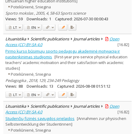
Lithuanian higher education institutions]
Poteliūnienė, Sniegina
Sporto mokslas , 2005, 4, 58-63 Sports science
Views:
59
Downloads:
1
Captured:
2026-07-30 00:00:43
LT
EN
Lituanistika
Scientific publications
Journal articles
Open
Access (CC) BY-SA 4.0
[
16.82
]
Pirmo kurso būsimųjų sporto pedagogų akademinė motyvacija ir
pasitenkinimas studijomis
[First-year pre-service physical education
teachers’ academic motivation and their satisfaction with academic
studies]
Poteliūnienė, Sniegina
Pedagogika , 2018, 129, 234-249 Pedagogy
Views:
88
Downloads:
13
Captured:
2026-08-08 01:51:12
LT
EN
Lituanistika
Scientific publications
Journal articles
Open
Access (CC) BY-SA 4.0
[
16.82
]
Studenčių fizinės saviugdos prielaidos
[Annahmen zur physischen
Selbstentwicklung der Studentinnen]
Poteliūnienė, Sniegina