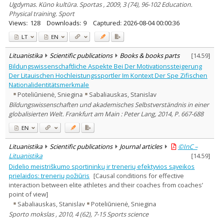
Ugdymas. Kūno kultūra. Sportas , 2009, 3 (74), 96-102 Education.
Physical training. Sport
Views:
128
Downloads:
9
Captured:
2026-08-04 00:00:36
LT
EN
Lituanistika
Scientific publications
Books & books parts
[
14.59
]
Bildungswissenschaftliche Aspekte Bei Der Motivationssteigerung
Der Litauischen Hochleistungssportler Im Kontext Der Spe Zifischen
Nationalidentitätsmerkmale
Poteliūnienė, Sniegina
Sabaliauskas, Stanislav
Bildungswissenschaften und akademisches Selbstverständnis in einer
globalisierten Welt. Frankfurt am Main : Peter Lang, 2014, P. 667-688
EN
Lituanistika
Scientific publications
Journal articles
©InC –
Lituanistika
[
14.59
]
Didelio meistriškumo sportininkų ir trenerių efektyvios sąveikos
prielaidos: trenerių požiūris
[Causal conditions for effective
interaction between elite athletes and their coaches from coaches’
point of view]
Sabaliauskas, Stanislav
Poteliūnienė, Sniegina
Sporto mokslas , 2010, 4 (62), 7-15 Sports science