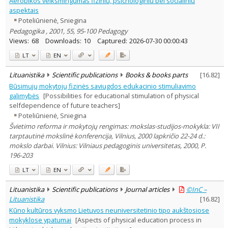
Aerobikos veiksmingumas fiziniu, psichologiniu bei socialiniu
Dissertations
1
aspektais
Subject area
:
Poteliūnienė, Sniegina
Education
56
Pedagogika , 2001, 55, 95-100 Pedagogy
Economics
2
Views:
68
Downloads:
10
Captured:
2026-07-30 00:00:43
History
1
Psychology
6
LT
EN
Sociology
11
Management
4
Lituanistika
Scientific publications
Books & books parts
[
16.82
]
Text language
Būsimųjų mokytojų fizinės saviugdos edukacinio stimuliavimo
Country of publication
galimybės
[Possibilities for educational stimulation of physical
selfdependence of future teachers]
Historical periods
Poteliūnienė, Sniegina
Lithuanian place names
Švietimo reforma ir mokytojų rengimas: mokslas-studijos-mokykla: VII
Subject
tarptautinė mokslinė konferencija, Vilnius, 2000 lapkričio 22-24 d.:
mokslo darbai. Vilnius: Vilniaus pedagoginis universitetas, 2000, P.
Journal
196-203
LT
EN
Lituanistika
Scientific publications
Journal articles
©InC –
Lituanistika
[
16.82
]
Kūno kultūros vyksmo Lietuvos neuniversitetinio tipo aukštosiose
mokyklose ypatumai
[Aspects of physical education process in