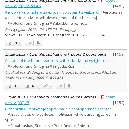
Lituanistika
Scientific publications
Journal articles
Open
Access (CC) BY-SA 4.0
[
14.59
]
Aerobika kaip moterų saviugdą motyvuojantis veiksnys
[Aerobics as
a factor to motivate self-development of the females]
Poteliūnienė, Sniegina
Baltuškonienė, Ineta
Pedagogika , 2017, 126, 185-201 Pedagogy
Views:
30
Downloads:
1
Captured:
2026-07-25 00:00:24
EN
Lituanistika
Scientific publications
Books & books parts
[
14.59
]
Attitude of the future teachers to their body and weight control
Poteliūnienė, Sniegina
Sirgedė, Rita
Qualität von Bildung und Kultur: Theorie und Praxis. Frankfurt am
Main: Peter Lang, 2009, P. 409-423
LT
EN
Lituanistika
Scientific publications
Journal articles
Open
Access (CC) BY
[
14.59
]
Biatlonininkų motyvacijos ypatumai siekiant sportinės karjeros
[Particularities of biathletes' motivation while pursuing career in
sport]
Sabaliauskas, Stanislav
Poteliūnienė, Sniegina