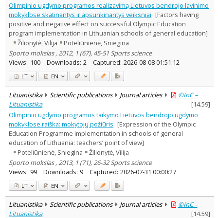
Olimpinio ugdymo programos realizavimą Lietuvos bendrojo lavinimo
mokyklose skatinantys ir apsunkinantys veiksniai
[Factors having
positive and negative effect on successful Olympic Education
program implementation in Lithuanian schools of general education]
Žilionytė, Vilija
Poteliūnienė, Sniegina
Sporto mokslas , 2012, 1 (67), 45-51 Sports science
Views:
100
Downloads:
2
Captured:
2026-08-08 01:51:12
LT
EN
Lituanistika
Scientific publications
Journal articles
©InC –
Lituanistika
[
14.59
]
Olimpinio ugdymo programos taikymo Lietuvos bendrojo ugdymo
mokyklose raiška: mokytojų požiūris
[Expression of the Olympic
Education Programme implementation in schools of general
education of Lithuania: teachers’ point of view]
Poteliūnienė, Sniegina
Žilionytė, Vilija
Sporto mokslas , 2013, 1 (71), 26-32 Sports science
Views:
99
Downloads:
9
Captured:
2026-07-31 00:00:27
LT
EN
Lituanistika
Scientific publications
Journal articles
©InC –
Lituanistika
[
14.59
]