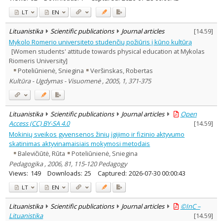
LT
EN
Lituanistika
Scientific publications
Journal articles
[
14.59
]
Mykolo Romerio universiteto studenčių požiūris į kūno kultūrą
[Women students' attitude towards physical education at Mykolas
Riomeris University]
Poteliūnienė, Sniegina
Veršinskas, Robertas
Kultūra - Ugdymas - Visuomenė , 2005, 1, 371-375
Lituanistika
Scientific publications
Journal articles
Open
Access (CC) BY-SA 4.0
[
14.59
]
Mokinių sveikos gyvensenos žinių įgijimo ir fizinio aktyvumo
skatinimas aktyvinamaisiais mokymosi metodais
Balevičiūtė, Rūta
Poteliūnienė, Sniegina
Pedagogika , 2006, 81, 115-120 Pedagogy
Views:
149
Downloads:
25
Captured:
2026-07-30 00:00:43
LT
EN
Lituanistika
Scientific publications
Journal articles
©InC –
Lituanistika
[
14.59
]