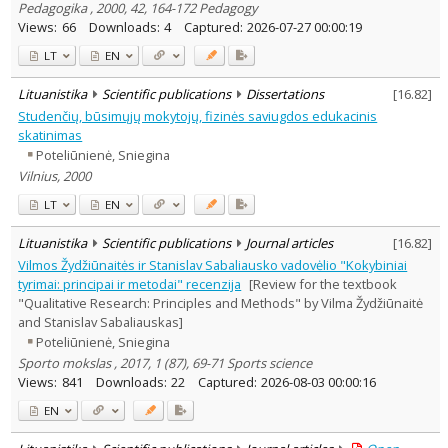
Pedagogika , 2000, 42, 164-172 Pedagogy
Views:
66
Downloads:
4
Captured:
2026-07-27 00:00:19
LT
EN
Lituanistika
Scientific publications
Dissertations
[
16.82
]
Studenčių, būsimųjų mokytojų, fizinės saviugdos edukacinis
skatinimas
Poteliūnienė, Sniegina
Vilnius, 2000
LT
EN
Lituanistika
Scientific publications
Journal articles
[
16.82
]
Vilmos Žydžiūnaitės ir Stanislav Sabaliausko vadovėlio "Kokybiniai
tyrimai: principai ir metodai" recenzija
[Review for the textbook
"Qualitative Research: Principles and Methods" by Vilma Žydžiūnaitė
and Stanislav Sabaliauskas]
Poteliūnienė, Sniegina
Sporto mokslas , 2017, 1 (87), 69-71 Sports science
Views:
841
Downloads:
22
Captured:
2026-08-03 00:00:16
EN