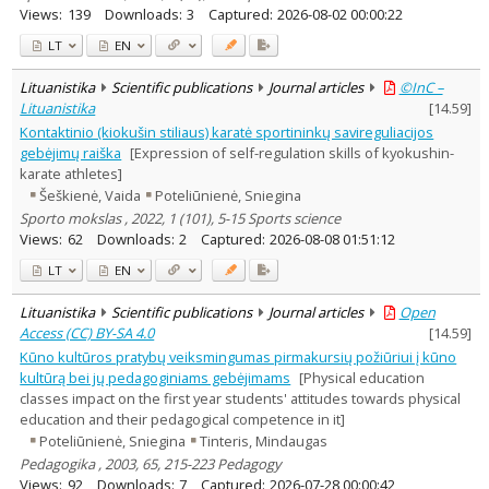
Views:
139
Downloads:
3
Captured:
2026-08-02 00:00:22
LT
EN
Lituanistika
Scientific publications
Journal articles
©InC –
Lituanistika
[
14.59
]
Kontaktinio (kiokušin stiliaus) karatė sportininkų savireguliacijos
gebėjimų raiška
[Expression of self-regulation skills of kyokushin-
karate athletes]
Šeškienė, Vaida
Poteliūnienė, Sniegina
Sporto mokslas , 2022, 1 (101), 5-15 Sports science
Views:
62
Downloads:
2
Captured:
2026-08-08 01:51:12
LT
EN
Lituanistika
Scientific publications
Journal articles
Open
Access (CC) BY-SA 4.0
[
14.59
]
Kūno kultūros pratybų veiksmingumas pirmakursių požiūriui į kūno
kultūrą bei jų pedagoginiams gebėjimams
[Physical education
classes impact on the first year students' attitudes towards physical
education and their pedagogical competence in it]
Poteliūnienė, Sniegina
Tinteris, Mindaugas
Pedagogika , 2003, 65, 215-223 Pedagogy
Views:
92
Downloads:
7
Captured:
2026-07-28 00:00:42